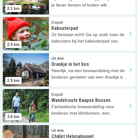
je liever binnen of buiten wilt
2.1
km
Boerengolfen!
Lees meer
Kabouterpad
Eropuit
Kabouterpad
Ze bestaan echt! Ga op zoek naar de
kabouters bij het kabouterpad van
2.9
km
Staatsbosbeheer.
Lees meer
Drankje in het bos
Uit eten
Drankje in het bos
Heerlijk, na een boswandeling met de
kinderen genieten van een drankje bij
2.9
km
De Veldschuur!
Lees meer
Wandelroute Kaapse Bossen
Eropuit
Wandelroute Kaapse Bossen
Fantastische boswandeling voor
kinderen met klimbomen, een
3.6
km
uitkijktoren en volop zand!
Lees meer
Châlet Helenaheuvel
Uit eten
Châlet Helenaheuvel