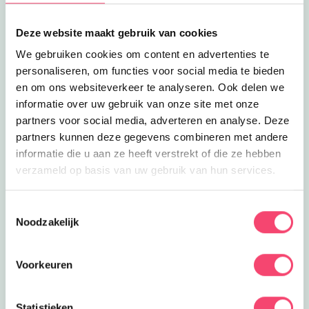
Lees meer
Lis Hartel+
Inclusief
Lis Hartel+
Deze website maakt gebruik van cookies
Deze inclusieve manege organiseert
paardrijlessen en mennen voor
We gebruiken cookies om content en advertenties te
6.1
km
kinderen met een beperking.
personaliseren, om functies voor social media te bieden
Lees meer
Survivalfeestje
en om ons websiteverkeer te analyseren. Ook delen we
Feestjes
Survivalfeestje
informatie over uw gebruik van onze site met onze
Verleg je grenzen en klim en klauter
partners voor social media, adverteren en analyse. Deze
erop los tijdens een tof survivalfeestje
partners kunnen deze gegevens combineren met andere
6.1
km
bij Hang-On!
informatie die u aan ze heeft verstrekt of die ze hebben
Lees meer
Een dagje uit op het Grote Bos
verzameld op basis van uw gebruik van hun services.
Uit eten | Eropuit
Een dagje uit op het Grote Bos
Kom spelen, bowlen en klimmen op dit
Toestemmingsselectie
gezellige park. Blijven eten kan ook!
Noodzakelijk
6.1
km
Lees meer
Spelen op de boerderij
Eropuit
Voorkeuren
Spelen op de boerderij
Spelen in de hooiberg, konijntjes
aaien, coole speelhal en meer. Wat
6.3
km
Statistieken