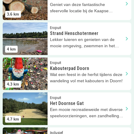
Geniet van deze fantastische
sfeervolle locatie bij de Kaapse
3.6
km
Bossen!
Lees meer
Strand Henschotermeer
Eropuit
Strand Henschotermeer
Lekker luieren en genieten van de
mooie omgeving, zwemmen in het
4
km
water, spelen in het zand.
Lees meer
Kabouterpad Doorn
Eropuit
Kabouterpad Doorn
Wat een feest in de herfst tijdens deze
wandeling vol met kabouters in Doorn!
4.3
km
Lees meer
Het Doornse Gat
Eropuit
Het Doornse Gat
Een mooie recreatieweide met diverse
speelvoorzieningen, een zandhelling
4.7
km
en picknicktafels.
Lees meer
Wandelroute Broekhuizen
Inclusief