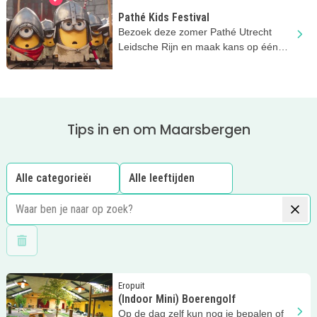
Pathé Kids Festival
Bezoek deze zomer Pathé Utrecht
Leidsche Rijn en maak kans op één
minuut gratis shoppen bij Intertoys!
Tips in en om Maarsbergen
Wis filters
Lees meer
(Indoor Mini) Boerengolf
Eropuit
(Indoor Mini) Boerengolf
Op de dag zelf kun nog je bepalen of