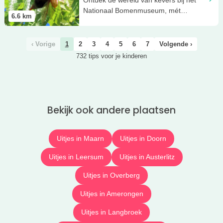
Nationaal Bomenmuseum, mét
6.6
km
knutselactiviteit!
‹ Vorige
1
2
3
4
5
6
7
Volgende ›
732 tips voor je kinderen
Bekijk ook andere plaatsen
Uitjes in Maarn
Uitjes in Doorn
Uitjes in Leersum
Uitjes in Austerlitz
Uitjes in Overberg
Uitjes in Amerongen
Uitjes in Langbroek