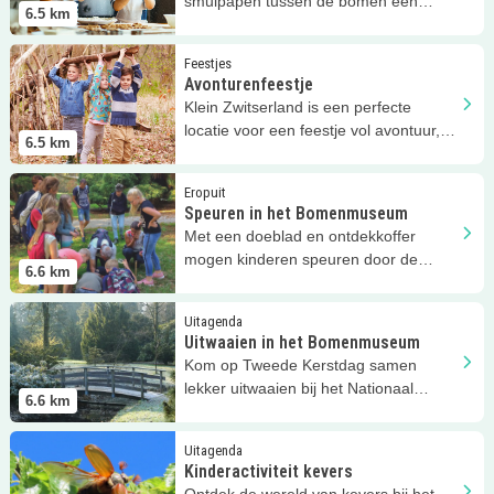
smulpapen tussen de bomen een
6.5
km
feestje om nooit te vergeten!
Lees meer
Avonturenfeestje
Feestjes
Avonturenfeestje
Klein Zwitserland is een perfecte
locatie voor een feestje vol avontuur,
6.5
km
ontdekkingen en lekker eten!
Lees meer
Speuren in het Bomenmuseum
Eropuit
Speuren in het Bomenmuseum
Met een doeblad en ontdekkoffer
mogen kinderen speuren door de
6.6
km
spannende bomentuin!
Lees meer
Uitwaaien in het Bomenmuseum
Uitagenda
Uitwaaien in het Bomenmuseum
Kom op Tweede Kerstdag samen
lekker uitwaaien bij het Nationaal
6.6
km
Bomenmuseum!
Lees meer
Kinderactiviteit kevers
Uitagenda
Kinderactiviteit kevers
Ontdek de wereld van kevers bij het