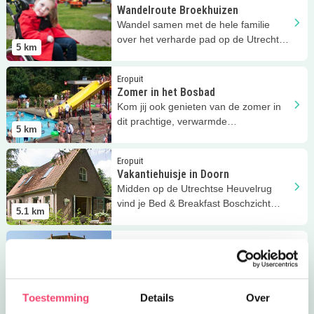
Wandelroute Broekhuizen
Wandel samen met de hele familie
over het verharde pad op de Utrechtse
5
km
Heuvelrug!
Lees meer
Zomer in het Bosbad
Eropuit
Zomer in het Bosbad
Kom jij ook genieten van de zomer in
dit prachtige, verwarmde
5
km
openluchtzwembad in Leersum?
Lees meer
Vakantiehuisje in Doorn
Eropuit
Vakantiehuisje in Doorn
Midden op de Utrechtse Heuvelrug
vind je Bed & Breakfast Boschzicht
5.1
km
Doorn.
Lees meer
Pyramide van Austerlitz
Eropuit
Pyramide van Austerlitz
Een grote speeltuin met veel
speeltoestellen voor alle leeftijden in
5.5
km
Toestemming
Details
Over
het bos van Zeist / Austerlitz!