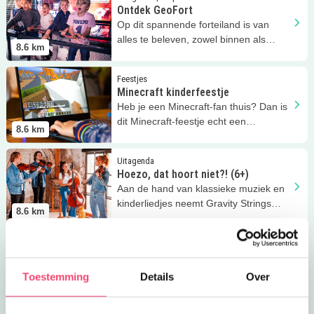
Ontdek GeoFort
Op dit spannende forteiland is van
alles te beleven, zowel binnen als
8.6
km
buiten!
Lees meer
Minecraft kinderfeestje
Feestjes
Minecraft kinderfeestje
Heb je een Minecraft-fan thuis? Dan is
dit Minecraft-feestje echt een
8.6
km
aanrader!
Lees meer
Hoezo, dat hoort niet?! (6+)
Uitagenda
Hoezo, dat hoort niet?! (6+)
Aan de hand van klassieke muziek en
kinderliedjes neemt Gravity Strings
8.6
km
bezoekers mee op GeoFort!
Lees meer
Feestje bij GeoFort
Feestjes
Feestje bij GeoFort
Een cool feestje op dit spannende
Toestemming
Details
Over
forteiland, leuk voor zowel jongens als
8.6
km
meisjes!