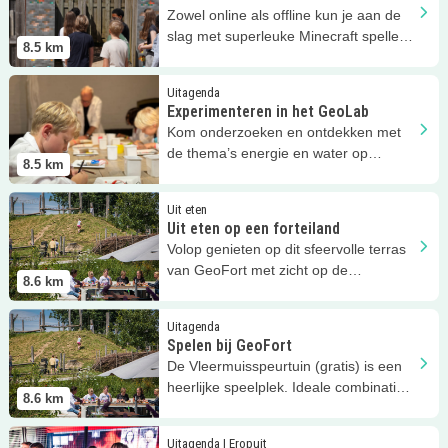
Zowel online als offline kun je aan de
slag met superleuke Minecraft spellen
8.5
km
op GeoFort!
Lees meer
Experimenteren in het GeoLab
Uitagenda
Experimenteren in het GeoLab
Kom onderzoeken en ontdekken met
de thema’s energie en water op
8.5
km
GeoFort!
Lees meer
Uit eten op een forteiland
Uit eten
Uit eten op een forteiland
Volop genieten op dit sfeervolle terras
van GeoFort met zicht op de
8.6
km
Vleermuisspeurtuin!
Lees meer
Spelen bij GeoFort
Uitagenda
Spelen bij GeoFort
De Vleermuisspeurtuin (gratis) is een
heerlijke speelplek. Ideale combinatie
8.6
km
met het terras/restaurant!
Lees meer
Ontdek GeoFort
Uitagenda | Eropuit