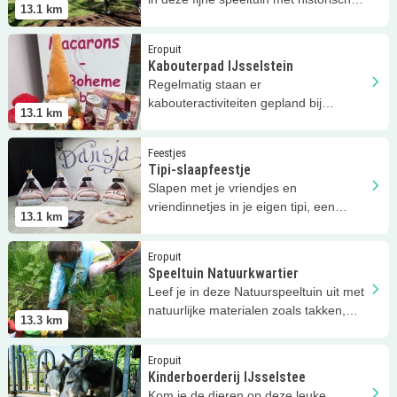
13.1
km
tintje in IJsselstein!
Lees meer
Kabouterpad IJsselstein
Eropuit
Kabouterpad IJsselstein
Regelmatig staan er
kabouteractiviteiten gepland bij
13.1
km
Speeltuin Kloosterplantsoen!
Lees meer
Tipi-slaapfeestje
Feestjes
Tipi-slaapfeestje
Slapen met je vriendjes en
vriendinnetjes in je eigen tipi, een
13.1
km
fantastisch slaapfeestje!
Lees meer
Speeltuin Natuurkwartier
Eropuit
Speeltuin Natuurkwartier
Leef je in deze Natuurspeeltuin uit met
natuurlijke materialen zoals takken,
13.3
km
zand en water!
Lees meer
Kinderboerderij IJsselstee
Eropuit
Kinderboerderij IJsselstee
Kom je de dieren op deze leuke