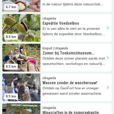
in de natuur tijdens deze natuurclub
6.7
km
van de Groene Weelde!
Lees meer
Expeditie Voedselbos
Uitagenda
Expeditie Voedselbos
Er is van alles te zien en te proeven
tijdens de expeditie door Voedselbos
8.4
km
De Geeren!
Lees meer
Zomer bij Toekomstmuseum GeoFort
Eropuit | Uitagenda
Zomer bij Toekomstmuseum
GeoFort
Ontdek deze zomer planeet aarde met
speurtochten, workshops en natuurlijk
8.5
km
Minecraft!
Lees meer
Wassen zonder de waschvrouw!
Uitagenda
Wassen zonder de waschvrouw!
Ontdek op GeoFort hoe er vroeger
gewassen werd zonder wasmachine.
8.5
km
Lees meer
Minecraften in de zomervakantie
Uitagenda
Minecraften in de zomervakantie