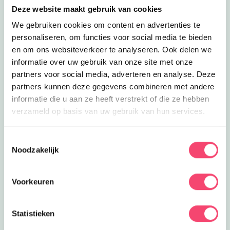
Lees meer
Cool, Minecraften
Eropuit
Deze website maakt gebruik van cookies
Cool, Minecraften
We gebruiken cookies om content en advertenties te
GeoFort heeft een heel mooi
personaliseren, om functies voor social media te bieden
Minecraftprogramma voor thuis.
8.6
km
en om ons websiteverkeer te analyseren. Ook delen we
Superleuk én leerzaam!
informatie over uw gebruik van onze site met onze
Lees meer
Naar de beachclub
Eropuit
partners voor social media, adverteren en analyse. Deze
Naar de beachclub
partners kunnen deze gegevens combineren met andere
Op het stadsstrand van dit restaurant
informatie die u aan ze heeft verstrekt of die ze hebben
kom je in tropische sferen!
9.9
km
verzameld op basis van uw gebruik van hun services.
Lees meer
Zwemmen in Vianen
Eropuit
Zwemmen in Vianen
Toestemmingsselectie
Kom heerlijk vrijzwemmen bij
Noodzakelijk
Helsdingen in Vianen. Iedere
10.6
km
vrijdagavond discozwemmen!
Voorkeuren
Lees meer
Natuurspeeltuin Culemborg
Eropuit
Natuurspeeltuin Culemborg
Lekker ravotten in de natuur?
Statistieken
Natuurspeeltuin De Tuinpiraat is open!
11.7
km