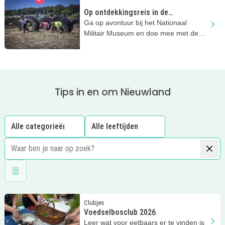
Op ontdekkingsreis in de
zomervakantie
Ga op avontuur bij het Nationaal
Militair Museum en doe mee met de
stoere activiteiten
Tips in en om Nieuwland
Wis filters
Lees meer
Voedselbosclub 2026
Clubjes
Voedselbosclub 2026
Leer wat voor eetbaars er te vinden is