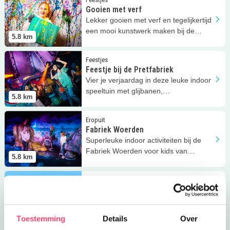
Gooien met verf
Lekker gooien met verf en tegelijkertijd
een mooi kunstwerk maken bij de
5.8
km
Fabriek Woerden. Wat een feest!
Lees meer
Feestje bij de Pretfabriek
Feestjes
Feestje bij de Pretfabriek
Vier je verjaardag in deze leuke indoor
speeltuin met glijbanen,
5.8
km
klimdoolhoven, lasergamen en meer!
Lees meer
Fabriek Woerden
Eropuit
Fabriek Woerden
Superleuke indoor activiteiten bij de
Fabriek Woerden voor kids van
5.8
km
verschillende leeftijden!
Lees meer
De Pretfabriek zomerkaart
Eropuit | Uitagenda
De Pretfabriek zomerkaart
Met de zomerkaart kunnen kinderen
de hele zomer onbeperkt spelen bij de
5.8
km
Toestemming
Details
Over
Pretfabriek!