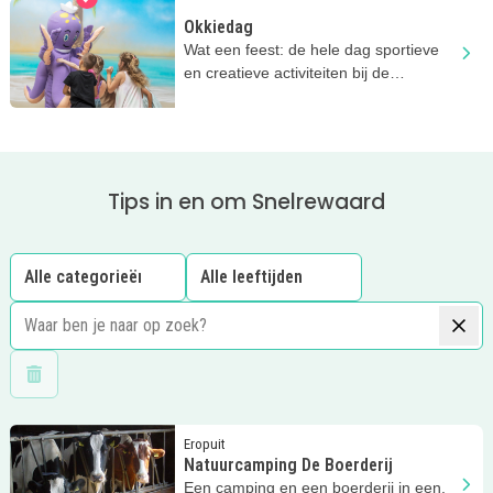
Okkiedag
Wat een feest: de hele dag sportieve
en creatieve activiteiten bij de
Okkiedag van Play-in!
Tips in en om Snelrewaard
Wis filters
Lees meer
Natuurcamping De Boerderij
Eropuit
Natuurcamping De Boerderij
Een camping en een boerderij in een.