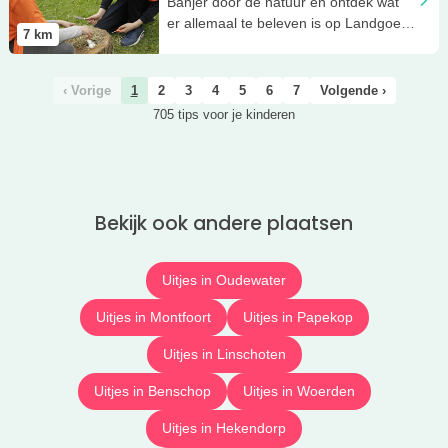
Banjer door de natuur en ontdek wat
er allemaal te beleven is op Landgoed
7
km
Bredius in Woerden!
‹ Vorige
1
2
3
4
5
6
7
Volgende ›
705 tips voor je kinderen
Bekijk ook andere plaatsen
Uitjes in Oudewater
Uitjes in Montfoort
Uitjes in Papekop
Uitjes in Linschoten
Uitjes in Benschop
Uitjes in Woerden
Uitjes in Hekendorp