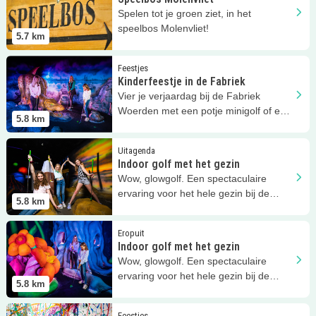
Spelen tot je groen ziet, in het
speelbos Molenvliet!
5.7
km
Lees meer
Kinderfeestje in de Fabriek
Feestjes
Kinderfeestje in de Fabriek
Vier je verjaardag bij de Fabriek
Woerden met een potje minigolf of een
5.8
km
workshop verf gooien. Leuk!
Lees meer
Indoor golf met het gezin
Uitagenda
Indoor golf met het gezin
Wow, glowgolf. Een spectaculaire
ervaring voor het hele gezin bij de
5.8
km
Fabriek Woerden!
Lees meer
Indoor golf met het gezin
Eropuit
Indoor golf met het gezin
Wow, glowgolf. Een spectaculaire
ervaring voor het hele gezin bij de
5.8
km
Fabriek Woerden!
Lees meer
Gooien met verf
Feestjes