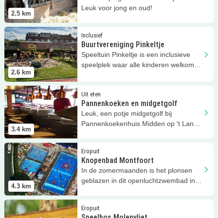
Leuk voor jong en oud!
2.5
km
Lees meer
Buurtvereniging Pinkeltje
Inclusief
Buurtvereniging Pinkeltje
Speeltuin Pinkeltje is een inclusieve
speelplek waar alle kinderen welkom
2.6
km
zijn.
Lees meer
Pannenkoeken en midgetgolf
Uit eten
Pannenkoeken en midgetgolf
Leuk, een potje midgetgolf bij
Pannenkoekenhuis Midden op 't Land
3.4
km
in Benschop!
Lees meer
Knopenbad Montfoort
Eropuit
Knopenbad Montfoort
In de zomermaanden is het plonsen
geblazen in dit openluchtzwembad in
4.3
km
Montfoort!
Lees meer
Speelbos Molenvliet
Eropuit
Speelbos Molenvliet