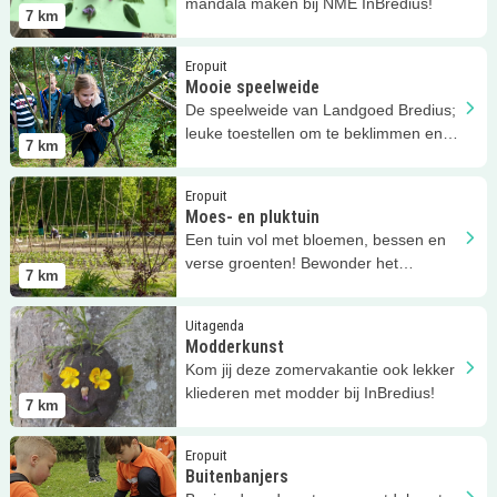
mandala maken bij NME InBredius!
7
km
Lees meer
Mooie speelweide
Eropuit
Mooie speelweide
De speelweide van Landgoed Bredius;
leuke toestellen om te beklimmen en
7
km
natuur om mee te spelen!
Lees meer
Moes- en pluktuin
Eropuit
Moes- en pluktuin
Een tuin vol met bloemen, bessen en
verse groenten! Bewonder het
7
km
bijzondere Landgoed Bredius.
Lees meer
Modderkunst
Uitagenda
Modderkunst
Kom jij deze zomervakantie ook lekker
kliederen met modder bij InBredius!
7
km
Lees meer
Buitenbanjers
Eropuit
Buitenbanjers