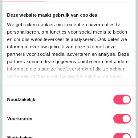
Lees meer
Binnenpret in Woerden
Eropuit | Uitagenda
Binnenpret in Woerden
Deze website maakt gebruik van cookies
De Pretfabriek is een indoor speeltuin
We gebruiken cookies om content en advertenties te
met glijbanen, klimdoolhoven,
5.8
km
lasergamen en véél meer!
personaliseren, om functies voor social media te bieden
en om ons websiteverkeer te analyseren. Ook delen we
Lees meer
Cattenbroekerplas
Eropuit
informatie over uw gebruik van onze site met onze
Cattenbroekerplas
partners voor social media, adverteren en analyse. Deze
Neem een heerlijke duik in deze
verfrissende recreatieplas in Woerden.
partners kunnen deze gegevens combineren met andere
5.9
km
Super met kids!
informatie die u aan ze heeft verstrekt of die ze hebben
Lees meer
Lasergame feest!
verzameld op basis van uw gebruik van hun services.
Feestjes
Lasergame feest!
Onbeperkt lasergame spelen op een
Toestemmingsselectie
zelf gekozen locatie met Groene Hart
Noodzakelijk
6.7
km
Lasergame Verhuur!
Lees meer
Feestje freerunnen
Feestjes
Voorkeuren
Feestje freerunnen
Geweldig feestje bij JUMP freerun in
Woerden. Bekijk te gekke freeruntrics
6.7
km
Statistieken