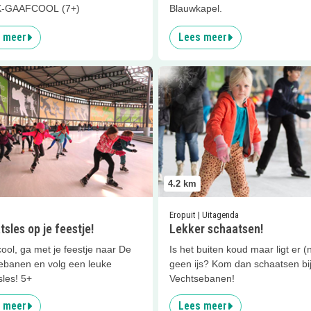
-GAAFCOOL (7+)
Blauwkapel.
 meer
Lees meer
er
Schaatsles op je feestje!
Lees meer
Lekker schaatsen!
4.2
km
Eropuit | Uitagenda
sles op je feestje!
Lekker schaatsen!
cool, ga met je feestje naar De
Is het buiten koud maar ligt er (
ebanen en volg een leuke
geen ijs? Kom dan schaatsen bi
les! 5+
Vechtsebanen!
 meer
Lees meer