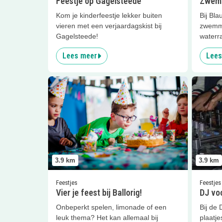
Feestje op Gagelsteede
Zwem
Kom je kinderfeestje lekker buiten
Bij Bla
vieren met een verjaardagskist bij
zwemme
Gagelsteede!
waterra
Lees meer
Lees
Lees meer
Vier je feest bij Ballorig!
Lees me
3.9
km
3.9
km
Feestjes
Feestjes
Vier je feest bij Ballorig!
DJ vo
Onbeperkt spelen, limonade of een
Bij de
leuk thema? Het kan allemaal bij
plaatj