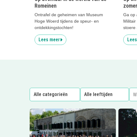
Romeinen
zomer
Ontrafel de geheimen van Museum
Ga op a
Hoge Woerd tijdens de speur- en
Milita
ontdekkingstochten!
stoere 
Lees meer
Lees
Lees meer
Fort Nieuwersluis
Lees me