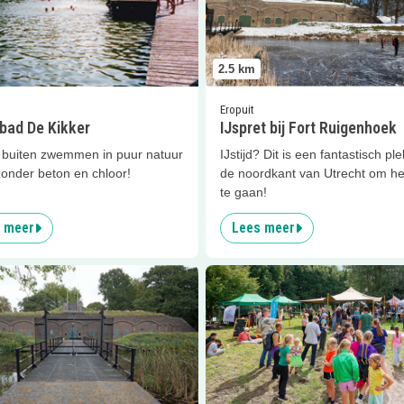
2.5
km
Eropuit
ad De Kikker
IJspret bij Fort Ruigenhoek
 buiten zwemmen in puur natuur
IJstijd? Dit is een fantastisch pl
zonder beton en chloor!
de noordkant van Utrecht om het
te gaan!
 meer
Lees meer
er
Fort Ruigenhoek
Lees meer
Over de brug feest