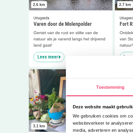
2.6
km
2.7
km
Uitagenda
Uitagen
Varen door de Molenpolder
Fort 
Geniet van de rust en stilte van de
Ontdek
natuur als je varend langs het drijvend
van St
land gaat!
natuur!
Lees meer
Lees
Lees meer
Bloemen plukken en verse groenten
Lees me
Toestemming
Deze website maakt gebruik
We gebruiken cookies om cont
3.2
km
websiteverkeer te analyseren
3.1
km
media, adverteren en analys
Uit eten