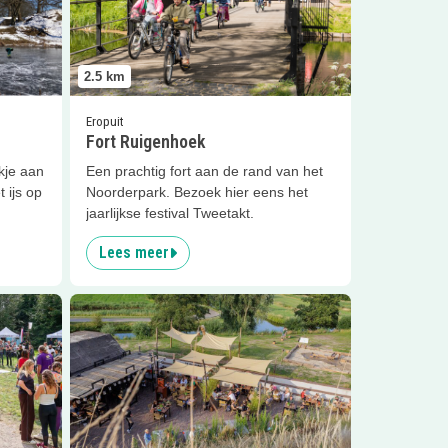
2.5
km
Eropuit
Fort Ruigenhoek
ekje aan
Een prachtig fort aan de rand van het
 ijs op
Noorderpark. Bezoek hier eens het
jaarlijkse festival Tweetakt.
Lees meer
Lees meer
Op vleermuisavontuur én lekker eten