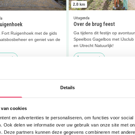
2.8
km
Uitagenda
da
Over de brug feest
Ruigenhoek
Ga tijdens dit festijn op avontuur
 Fort Ruigenhoek met de gids
Speelbos Gagelbos met IJsclub 
aatsbosbeheer en geniet van de
en Utrecht Natuurlijk!
 meer
Lees meer
er
Pancake In The Park
Lees meer
Cool, skateboarden 
Details
 van cookies
ent en advertenties te personaliseren, om functies voor social
3.3
km
. Ook delen we informatie over uw gebruik van onze site met on
e. Deze partners kunnen deze gegevens combineren met andere i
Uitagenda | Op kamp