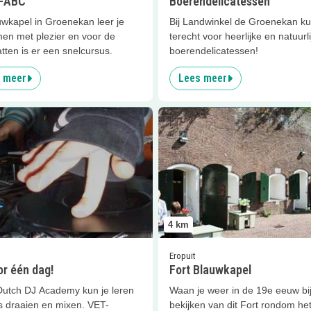
-ABC
Boerendelicatessen
uwkapel in Groenekan leer je
Bij Landwinkel de Groenekan ku
n met plezier en voor de
terecht voor heerlijke en natuurli
tten is er een snelcursus.
boerendelicatessen!
 meer
Lees meer
er
DJ voor één dag!
Lees meer
Fort Blauwkapel
4
km
Eropuit
or één dag!
Fort Blauwkapel
 Dutch DJ Academy kun je leren
Waan je weer in de 19e eeuw bij
es draaien en mixen. VET-
bekijken van dit Fort rondom he