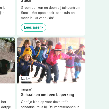
Steck
n je
Groen denken en doen bij tuincentrum
jke
Steck. Met speelhoek, speeltuin en
meer leuks voor kids!
Lees meer
Lees meer
Schaatsen met een beperking
4.1
km
Inclusief
Schaatsen met een beperking
 het
Geef je kind op voor deze toffe
t dorpje
schaatscursus bij De Vechtsebanen in