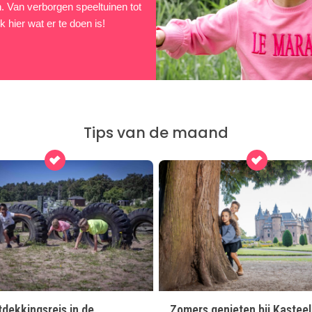
en. Van verborgen speeltuinen tot
 hier wat er te doen is!
Tips van de maand
dekkingsreis in de
Zomers genieten bij Kasteel