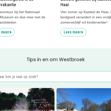
vakantie
Haar
vontuur bij het Nationaal
Vier zomer op Kasteel de Haar, 
ir Museum en doe mee met de
landgoed verandert in een vrolij
activiteiten
zomerverblijf vol kindervertier!
 meer
Lees meer
Tips in en om Westbroek
er
Zwembad De Kikker
Lees meer
IJspret bij Fort Rui