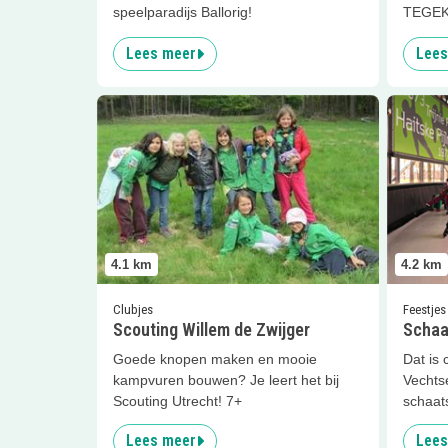
speelparadijs Ballorig!
TEGEK
Lees meer
Lees
Lees meer
Scouting Willem de Zwijger
Lees me
4.1
km
4.2
km
Clubjes
Feestjes
Scouting Willem de Zwijger
Schaat
Goede knopen maken en mooie
Dat is 
kampvuren bouwen? Je leert het bij
Vechts
Scouting Utrecht! 7+
schaats
Lees meer
Lees