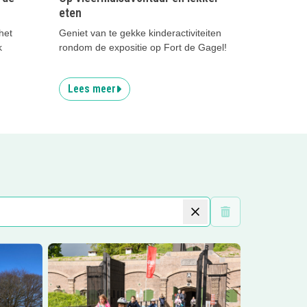
eten
het
Geniet van te gekke kinderactiviteiten
k
rondom de expositie op Fort de Gagel!
Lees meer
Wis filters
genhoek
Lees meer
Fort Ruigenhoek