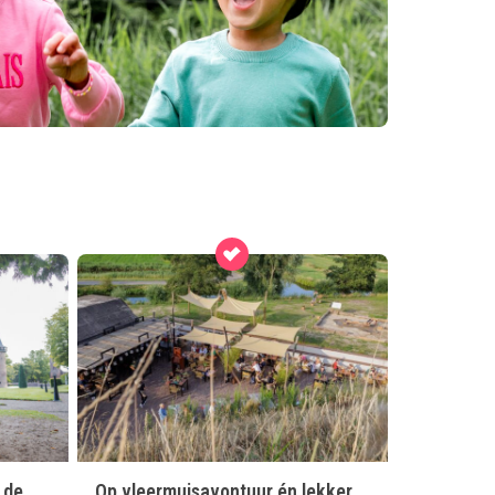
 de
Op vleermuisavontuur én lekker