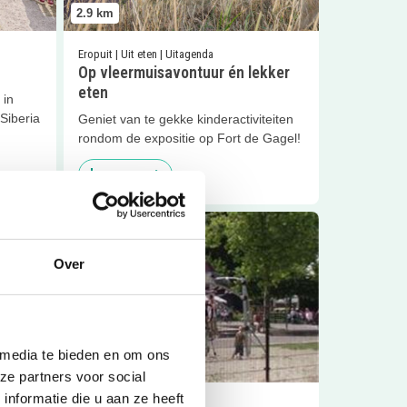
2.9
km
Eropuit | Uit eten | Uitagenda
Op vleermuisavontuur én lekker
eten
 in
Siberia
Geniet van te gekke kinderactiviteiten
rondom de expositie op Fort de Gagel!
Sluiten
Lees meer
(6+)
Lees meer
Speeltuin Gagelsteede
Over
 media te bieden en om ons
3.5
km
ze partners voor social
nformatie die u aan ze heeft
Eropuit