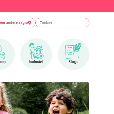
Zoeken
een andere regio
Ga naar Op kamp
Ga naar Inclusief
Ga naar Blogs
amp
Inclusief
Blogs