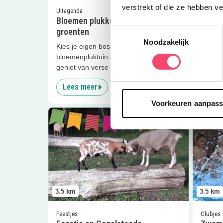
verstrekt of die ze hebben v
Panca
Uitagenda
Bloemen plukken en verse
Deze h
Toestemmingsselectie
groenten
Ruigen
Noodzakelijk
het wat
Kies je eigen bosje in de
bloemenpluktuin op de stadstuin en
geniet van verse groenten van de
kraam.
Lees meer
Lees
Voorkeuren aanpas
Lees meer
Feestje op Gagelsteede
Lees me
3.5
km
3.5
km
Feestjes
Clubjes