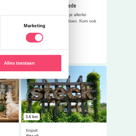
Speeltuin Gagelsteede
 of
Bij deze speeltuin kun je allerlei
spelletjes en sporten doen. Kom ook
Marketing
gezellig en doe mee!
Lees meer
Alles toestaan
Lees meer
Steck
3.6
km
Eropuit