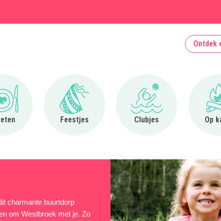
Ontdek 
Ga naar Uit eten
Ga naar Feestjes
Ga naar Clubjes
 eten
Feestjes
Clubjes
Op k
dit charmante buurtdorp
n en om Westbroek met je. Zo