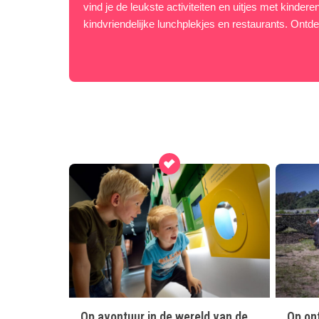
vind je de leukste activiteiten en uitjes met kinder
kindvriendelijke lunchplekjes en restaurants. Ontdek
Op avontuur in de wereld van de
Op ont