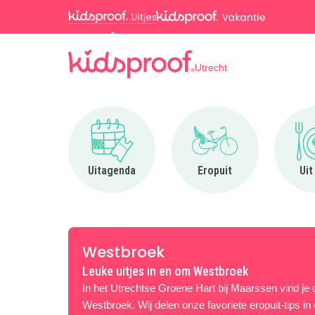
Utrecht
Ga naar Uitagenda
Ga naar Eropuit
Uitagenda
Eropuit
Uit
Westbroek
Leuke uitjes in en om Westbroek
In het Utrechtse Groene Hart bij Maarssen vind je 
Westbroek. Wij delen onze favoriete eropuit-tips i