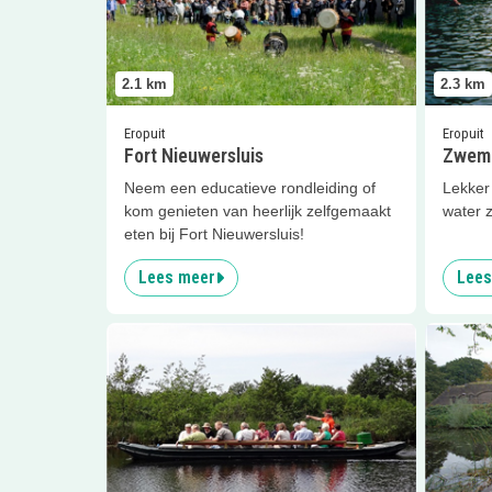
2.1
km
2.3
km
Eropuit
Eropuit
Fort Nieuwersluis
Zwemb
Neem een educatieve rondleiding of
Lekker
kom genieten van heerlijk zelfgemaakt
water 
eten bij Fort Nieuwersluis!
Lees meer
Lees
Lees meer
Varen door de Molenpolder
Lees me