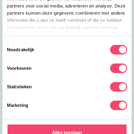
partners voor social media, adverteren en analyse. Deze
partners kunnen deze gegevens combineren met andere
informatie die u aan ze heeft verstrekt of die ze hebben
verzameld op basis van uw gebruik van hun services.
Toestemmingsselectie
Noodzakelijk
Voorkeuren
Statistieken
Noet Noet – Ontdek het kasteel met de
pratende kasteelkat op je arm!
Marketing
Nieuw dit jaar bij Kasteel de Haar: de pratende
kasteelkat Noet Noet leidt de weg naar verborgen
plekken en geheime boodschappen. Samen sluipen
Alles toestaan