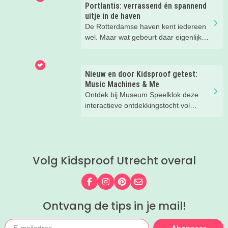
ontspannen met een lekkere lunch op
Portlantis: verrassend én spannend
het strand en een duik in zee. Heerlijk!
uitje in de haven
De Rotterdamse haven kent iedereen
wel. Maar wat gebeurt daar eigenlijk
allemaal? Je ontdekt het spelenderwijs
bij Portlantis op Maasvlakte 2. Wij
gingen er een dag met vier meiden
Nieuw en door Kidsproof getest:
heen en kwamen tijd tekort!
Music Machines & Me
Ontdek bij Museum Speelklok deze
interactieve ontdekkingstocht vol
muziek. Echt een aanrader!
Volg Kidsproof Utrecht overal
Volg ons op Facebook
Volg ons op Instagram
Volg ons op Pinterest
Mail ons
Ontvang de tips in je mail!