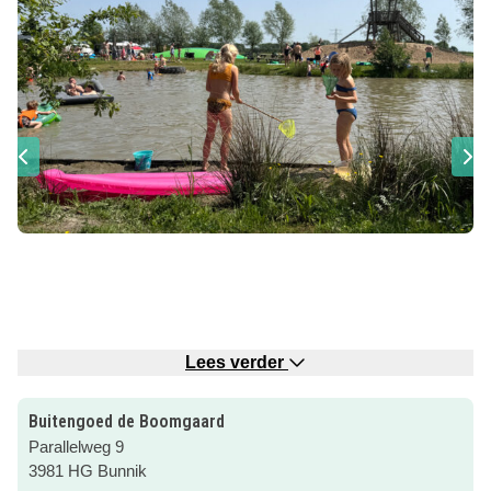
Lees verder
Goed verborgen achter hoge dennenbomen ligt dit
Buitengoed de Boomgaard
bijzondere Buitengoed. Op Buitengoed de Boomgaard
Parallelweg 9
beleef je het ultieme buitengevoel: vrijheid, weids uitzicht
3981 HG Bunnik