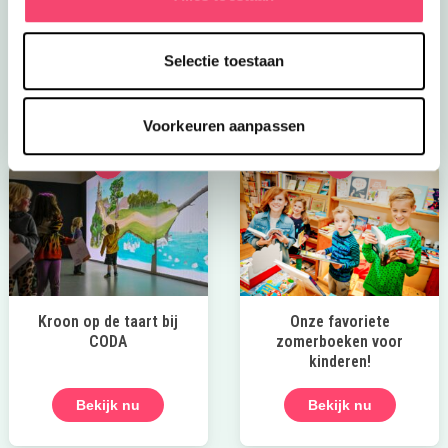
jullie naar een geheim feest op de verboden
bovenverdieping... Door Kidsproof getest en méér dan
goedgekeurd!
Selectie toestaan
Knuffelbare kindertour bij Kasteel de Haar >>
Voorkeuren aanpassen
Kroon op de taart bij
Onze favoriete
CODA
zomerboeken voor
kinderen!
Bekijk nu
Bekijk nu