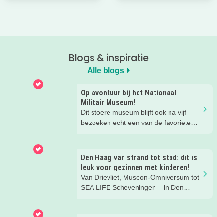
Blogs & inspiratie
Alle blogs
Op avontuur bij het Nationaal
Militair Museum!
Dit stoere museum blijft ook na vijf
bezoeken echt een van de favoriete
musea van onze kinderen. Een goede
reden om de kids eens te vragen wat
ze zo leuk vinden aan het NMM. ‘De
Den Haag van strand tot stad: dit is
mega coole vliegtuigen overal’, ‘de
leuk voor gezinnen met kinderen!
stormbaan buiten’, ‘de Xplore’ en het
Van Drievliet, Museon-Omniversum tot
'zelf in een mini-jeep rijden’. Voor ons
SEA LIFE Scheveningen – in Den
dus alle reden om nog een keer te
Haag beleef je de leukste avonturen
gaan!
met kinderen. En tussendoor? Even