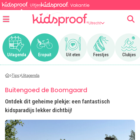
Utrecht
Menu
Ga naar Uitagenda
Ga naar Eropuit
Ga naar Uit eten
Ga naar Feestjes
Ga n
Uitagenda
Eropuit
Uit eten
Feestjes
Clubjes
Tips
Uitagenda
Buitengoed de Boomgaard
Ontdek dit geheime plekje: een fantastisch
kidsparadijs lekker dichtbij!