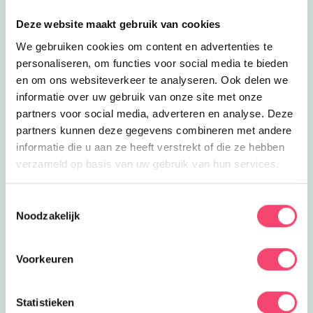
Lees meer
Kindermiddag
Uitagenda
Kindermiddag
Deze website maakt gebruik van cookies
Kindermiddag met bas de das!
We gebruiken cookies om content en advertenties te
2.5
km
personaliseren, om functies voor social media te bieden
en om ons websiteverkeer te analyseren. Ook delen we
Lees meer
Kindermiddag
Uitagenda
informatie over uw gebruik van onze site met onze
Kindermiddag
partners voor social media, adverteren en analyse. Deze
Kindermiddag 'Wat leeft er in de Reest'
partners kunnen deze gegevens combineren met andere
2.5
km
informatie die u aan ze heeft verstrekt of die ze hebben
verzameld op basis van uw gebruik van hun services.
Lees meer
Excursie ‘Vlinders speuren
Uitagenda
Excursie ‘Vlinders speuren
Excursie ‘Vlinders speuren in het
Toestemmingsselectie
Reestdal’
Noodzakelijk
2.5
km
Lees meer
Excursie ‘Spoorzoeken’
Uitagenda
Voorkeuren
Excursie ‘Spoorzoeken’
Excursie ‘Spoorzoeken’ in het Reestdal
Statistieken
2.5
km