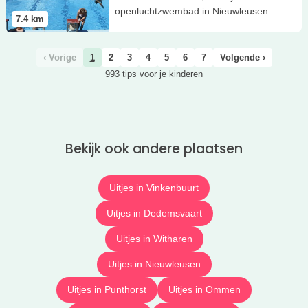
openluchtzwembad in Nieuwleusen
7.4
km
met peuterbad!
‹ Vorige
1
2
3
4
5
6
7
Volgende ›
993 tips voor je kinderen
Bekijk ook andere plaatsen
Uitjes in Vinkenbuurt
Uitjes in Dedemsvaart
Uitjes in Witharen
Uitjes in Nieuwleusen
Uitjes in Punthorst
Uitjes in Ommen