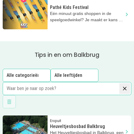
Pathé Kids Festival
Eén minuut gratis shoppen in de
speelgoedwinkel? Je maakt er kans op
na je bioscoopbezoek deze zomer!
Tips in en om Balkbrug
Wis filters
Lees meer
Heuveltjesbosbad Balkbrug
Eropuit
Heuveltjesbosbad Balkbrug
Het Heuveltjesbosbad in Balkbrug, een