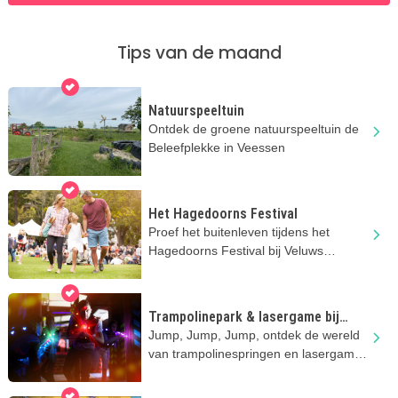
Tips van de maand
Natuurspeeltuin
Ontdek de groene natuurspeeltuin de
Beleefplekke in Veessen
Het Hagedoorns Festival
Proef het buitenleven tijdens het
Hagedoorns Festival bij Veluws
Museum Hagedoorns Plaatse in Epe!
Trampolinepark & lasergame bij
FunZone Zwolle
Jump, Jump, Jump, ontdek de wereld
van trampolinespringen en lasergame
bij Funzone in Zwolle.