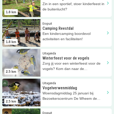
Zin in een sportief, stoer kinderfeest in
de buitenlucht?
1.8
km
Lees meer
Camping Reestdal
Eropuit
Camping Reestdal
Een kindercamping boordevol
activiteiten en faciliteiten!
1.8
km
Lees meer
Winterfeest voor de vogels
Uitagenda
Winterfeest voor de vogels
Zorg jij voor een winterfeest voor de
vogels? Kom dan naar de
2.5
km
Kindermiddag Vogelfeest, Verwen de
Vogels.
Lees meer
Vogelverwenmiddag
Uitagenda
Vogelverwenmiddag
Woensdagmiddag 25 januari bij
Bezoekerscentrum De Wheem de
2.5
km
kindermiddag.
Lees meer
Met Bas de Das
Eropuit