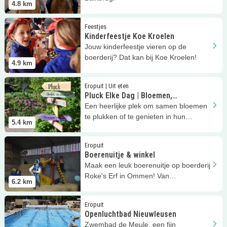
4.8
km
Lees meer
Kinderfeestje Koe Kroelen
Feestjes
Kinderfeestje Koe Kroelen
Jouw kinderfeestje vieren op de
boerderij? Dat kan bij Koe Kroelen!
4.9
km
Lees meer
Pluck Elke Dag | Bloemen, beeldentuin &amp; mee
Eropuit | Uit eten
Pluck Elke Dag | Bloemen,
beeldentuin & meer
Een heerlijke plek om samen bloemen
te plukken of te genieten in hun
5.4
km
brasserie.
Lees meer
Boerenuitje &amp; winkel
Eropuit
Boerenuitje & winkel
Maak een leuk boerenuitje op boerderij
Roke's Erf in Ommen! Van
6.2
km
klompenpad tot boerenbos!
Lees meer
Openluchtbad Nieuwleusen
Eropuit
Openluchtbad Nieuwleusen
Zwembad de Meule, een fijn