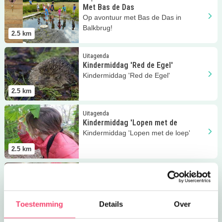
Met Bas de Das
Op avontuur met Bas de Das in
Balkbrug!
2.5
km
Lees meer
Kindermiddag 'Red de Egel'
Uitagenda
Kindermiddag 'Red de Egel'
Kindermiddag 'Red de Egel'
2.5
km
Lees meer
Kindermiddag 'Lopen met de
Uitagenda
Kindermiddag 'Lopen met de
Kindermiddag 'Lopen met de loep'
2.5
km
Lees meer
Kindermiddag ‘Lentekriebels
Uitagenda
Kindermiddag ‘Lentekriebels
Kindermiddag ‘Lentekriebels’ in de
Wheem
Toestemming
Details
Over
2.5
km