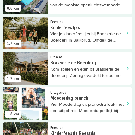
van de mooiste openluchtzwembaden
0.6
km
van Nederland!
Lees meer
Kinderfeestjes
Feestjes
Kinderfeestjes
Vier je kinderfeestjes bij Brasserie de
Boerderij in Balkbrug. Ontdek de
1.7
km
mogelijkheden hier!
Lees meer
Brasserie de Boerderij
Uit eten
Brasserie de Boerderij
Kom spelen en eten bij Brasserie de
Boerderij. Zonnig overdekt terras met
1.7
km
uitzicht op speeltuin.
Lees meer
Moederdag brunch
Uitagenda
Moederdag brunch
Vier Moederdag dit jaar extra leuk met
een uitgebreid Moederdagontbijt bij
1.8
km
Zomerlicht!
Lees meer
Kinderfeestje Reestdal
Feestjes
Kinderfeestje Reestdal