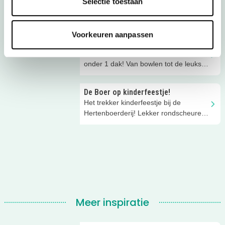
Selectie toestaan
Een beestachtig Dino feestje! Van
klimmen en klauteren tot terug in de
tijd met zijn allen!
Voorkeuren aanpassen
Plaza Sportz Coevorden
Bij Plaza Sportz Coevorden is alles
onder 1 dak! Van bowlen tot de leukste
kinderfeestjes. Ontdek mee!
De Boer op kinderfeestje!
Het trekker kinderfeestje bij de
Hertenboerderij! Lekker rondscheuren
en toffe boerderij-activiteiten.
Meer inspiratie