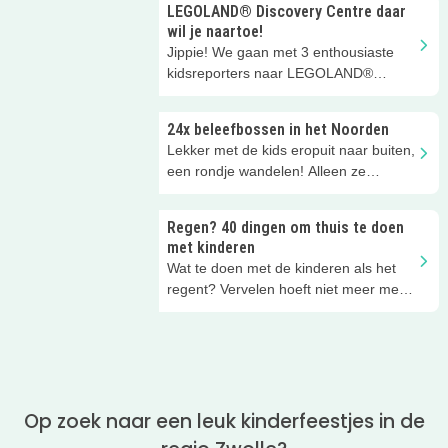
LEGOLAND® Discovery Centre daar
wil je naartoe!
Jippie! We gaan met 3 enthousiaste
kidsreporters naar LEGOLAND®
Discovery Centre Scheveningen! Dat
gebouw op de boulevard van
24x beleefbossen in het Noorden
Scheveningen waar die toffe giraffe
Lekker met de kids eropuit naar buiten,
Gigi voor staat.... Wat een geweldig
een rondje wandelen! Alleen ze
kleurrijk LEGO® speelparadijs voor
hebben soms geen zin in een
kinderen!
boswandeling. Overtuig ze met deze
Regen? 40 dingen om thuis te doen
leuke beleefpaden, beleefbossen en
met kinderen
natuurspeeltuinen in het Noorden. Dit
Wat te doen met de kinderen als het
zijn onze favorieten in Groningen,
regent? Vervelen hoeft niet meer met
Friesland, Zwolle en Drenthe. Mis je
deze 40 dingen om thuis te doen met
jouw favoriet? Laat het ons weten!
kinderen als het regent. Deze leuke
kinderactiviteiten voor binnen zijn
ideaal voor alle regendagen! Wat gaan
jullie thuis doen met de kinderen?
Op zoek naar een leuk kinderfeestjes in de