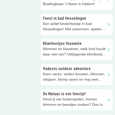
Bowlingbaan 't Heem in Hattem!
Feest in bad Hesselingen
Een actief kinderfeestje in bad
Hesselingen! Met zwemmen, spelen
en minigolf!
Klimfeestjes Yosemite
Klimmen en klauteren, welk kind houdt
daar niet van? Uitdagende klimfeestjes
bij Yosemite!
Vadesto outdoor adventure
Kano varen, vlotten bouwen, klimmen,
steppen, klomp varen en nog veel
meer!
De Natuur is een feestje!
Houd jij van buitenspelen, bomen
klimmen en beestjes zoeken? Dan is
een natuurfeestje iets voor jou!