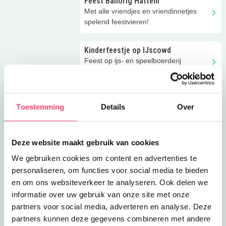
Feest Ballorig Hattem
Met alle vriendjes en vriendinnetjes
spelend feestvieren!
Kinderfeestje op IJscowd
Feest op ijs- en speelboerderij
IJscowd! Super leuk actief en educatief
kinderfeestje!
Bushcraft kinderfeest
Toestemming
Details
Over
Bushcraft betekent overleven in de
natuur. En dat is wat je gaat doen
tijdens dit gave kinderfeestje!
Deze website maakt gebruik van cookies
Voetbal kinderfeestje
We gebruiken cookies om content en advertenties te
Het enige echte voetbalfeestje voor
jouw en je vrienden!
personaliseren, om functies voor social media te bieden
en om ons websiteverkeer te analyseren. Ook delen we
informatie over uw gebruik van onze site met onze
X-cube
partners voor social media, adverteren en analyse. Deze
X-cube. Deze interactieve escape
partners kunnen deze gegevens combineren met andere
experience beleef je samen bij Pathé