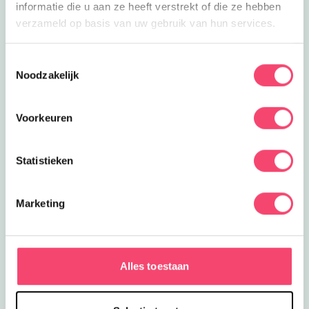
Zwolle.
informatie die u aan ze heeft verstrekt of die ze hebben
verzameld op basis van uw gebruik van hun services.
Feest op de Boerderij
Vier je kinderfeestje bij kinderboerderij
Cantecleer in Kampen!
Toestemmingsselectie
Noodzakelijk
Kids Escape Zwolle
Een kinderfeestje vol beleving,
Voorkeuren
avontuur, ontsnapping en
samenwerking!
Statistieken
Kinderfeestje op de Manege
Alle paardenliefhebbers opgelet! Vier
je kinderfeestje op manege Zwolle!
Marketing
Kinderfeestje Poppenspel
Verjaardag vieren met Jan Klaassen
en Katrijn?
Alles toestaan
Dinoland Kinderfeestje