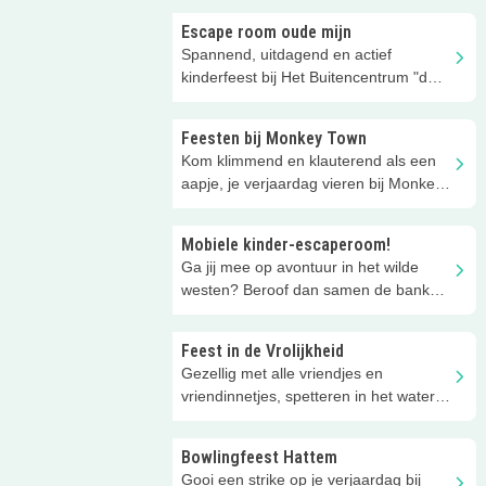
Escape room oude mijn
Spannend, uitdagend en actief
kinderfeest bij Het Buitencentrum "de
oude mijn"!
Feesten bij Monkey Town
Kom klimmend en klauterend als een
aapje, je verjaardag vieren bij Monkey
Town Zwolle!
Mobiele kinder-escaperoom!
Ga jij mee op avontuur in het wilde
westen? Beroof dan samen de bank
van Gold Town... Vanaf 8 jaar
Feest in de Vrolijkheid
Gezellig met alle vriendjes en
vriendinnetjes, spetteren in het water
van Zwembad de Vrolijkheid!
Bowlingfeest Hattem
Gooi een strike op je verjaardag bij