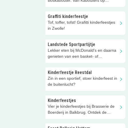
Boskabouter. Van Kabouters op
avontuur tot het magische bospad!
Graffiti kinderfeestje
Tof, toffer, tofst! Grafitti kinderfeestjes
in Zwolle!
Landstede Sportpartijtje
Lekker eten bij McDonald's en daarna
genieten van een basket- of
volleybalwedstrijd bij Landstede.
Kinderfeestje Reestdal
Zin in een sportief, stoer kinderfeest in
de buitenlucht?
Kinderfeestjes
Vier je kinderfeestjes bij Brasserie de
Boerderij in Balkbrug. Ontdek de
mogelijkheden hier!