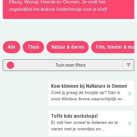
Elburg, Wezep, Heerde en Ommen. Je vindt hier
ongetwijfeld het leukste kinderfeestje voor je kind!
Alle
Thuis
Natuur & dieren
Film, theater & mus
Toon meer filters
Kom klimmen bij NuNature in Ommen
Zoek jij graag de hoogte op? Dan is
onze Klimbos Arena waarschijnlijk echt
iets voor jou.
Toffe kids workshops!
Er valt hier zoveel te beleven en te
vieren met je vriendjes en
vriendinnetjes! Ontdek de workshops!