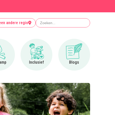
Zoeken
een andere regio
Ga naar Op kamp
Ga naar Inclusief
Ga naar Blogs
amp
Inclusief
Blogs