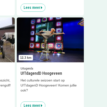
Lees meer
e!
Lees meer
U!TdagendD Hoogeveen
12.3
km
Uitagenda
U!TdagendD Hoogeveen
szicht,
Het culturele seizoen start op
rengolf!
U!TdagenD Hoogeveen! Komen jullie
ook?
Lees meer