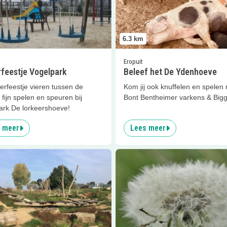
6.3
km
Eropuit
rfeestje Vogelpark
Beleef het De Ydenhoeve
erfeestje vieren tussen de
Kom jij ook knuffelen en spelen
 fijn spelen en speuren bij
Bont Bentheimer varkens & Big
ark De lorkeershoeve!
 meer
Lees meer
er
Repair Café Hardenberg
Lees meer
Met de boswachter i