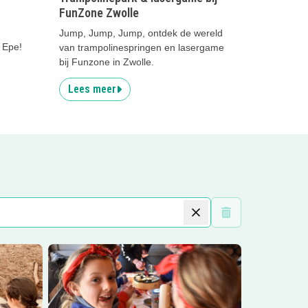
FunZone Zwolle
Jump, Jump, Jump, ontdek de wereld
 Epe!
van trampolinespringen en lasergame
bij Funzone in Zwolle.
Lees meer
Wis filters
nhoeve
Lees meer
Kinderfeestje Koe Kroelen