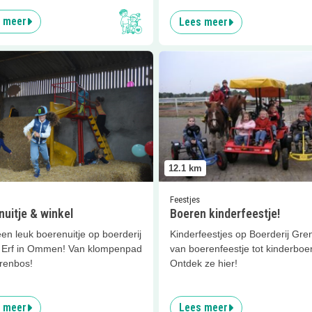
 meer
Lees meer
er
Boerenuitje &amp; winkel
Lees meer
Boeren kinderfeestj
12.1
km
Feestjes
uitje & winkel
Boeren kinderfeestje!
en leuk boerenuitje op boerderij
Kinderfeestjes op Boerderij Gren
 Erf in Ommen! Van klompenpad
van boerenfeestje tot kinderboe
erenbos!
Ontdek ze hier!
 meer
Lees meer