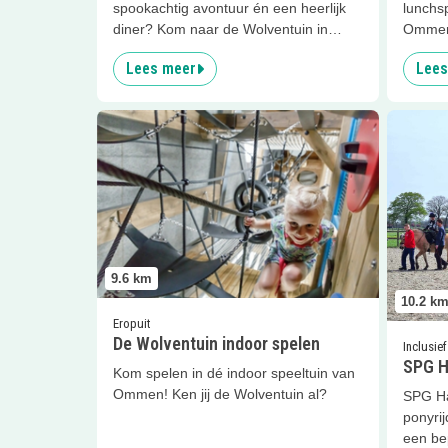
spookachtig avontuur én een heerlijk
lunchsp
diner? Kom naar de Wolventuin in
Omme
Ommen.
Lees meer
Lees
Lees meer
De Wolventuin indoor spelen
Lees me
9.6
km
10.2
k
Eropuit
De Wolventuin indoor spelen
Inclusief
SPG H
Kom spelen in dé indoor speeltuin van
Ommen! Ken jij de Wolventuin al?
SPG Ha
ponyri
een be