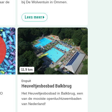
aar de
bij De Wolventuin in Ommen.
Lees meer
d LEGO
Lees meer
Heuveltjesbosbad Balkbrug
11.9
km
Eropuit
Heuveltjesbosbad Balkbrug
GO
Het Heuveltjesbosbad in Balkbrug, een
van de mooiste openluchtzwembaden
van Nederland!