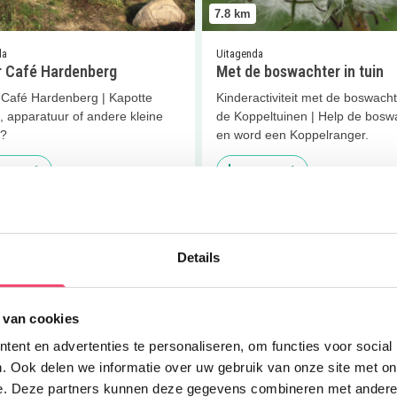
7.8
km
da
Uitagenda
r Café Hardenberg
Met de boswachter in tuin
 Café Hardenberg | Kapotte
Kinderactiviteit met de boswacht
, apparatuur of andere kleine
de Koppeltuinen | Help de bosw
n?
en word een Koppelranger.
 meer
Lees meer
er
Help de boswachter
Lees meer
De Koppeltuin Har
Details
 van cookies
ent en advertenties te personaliseren, om functies voor social
7.8
km
. Ook delen we informatie over uw gebruik van onze site met on
e. Deze partners kunnen deze gegevens combineren met andere i
da
Eropuit