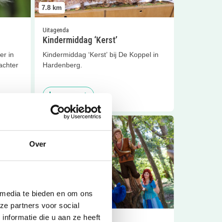
7.8
km
Uitagenda
Kindermiddag ‘Kerst’
er in
Kindermiddag ‘Kerst’ bij De Koppel in
achter
Hardenberg.
Sluiten
Lees meer
denberg
Lees meer
Kinderfeestje bij Cobus
Over
 media te bieden en om ons
7.9
km
ze partners voor social
nformatie die u aan ze heeft
Feestjes