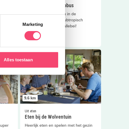
Kinderfeestje bij Cobus
catieve
Je kinderfeestje vieren in de
het
indoorspeeltuin, het subtropisch
Marketing
zwembad of gewoon allebei!
Lees meer
entuin
Lees meer
Eten bij de Wolventuin
Alles toestaan
9.6
km
Uit eten
Eten bij de Wolventuin
 super
Heerlijk eten en spelen met het gezin