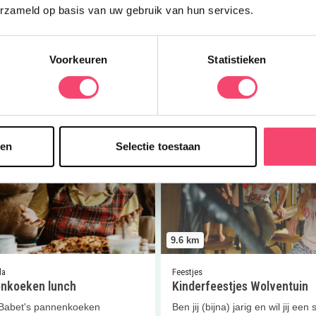
erzameld op basis van uw gebruik van hun services.
de boswachter
De Koppeltuin Hardenberg
 ook de boswachter helpen bij
De Koppeltuin is een natuuredu
peltuin?
tuin met een blotevoetenpad in 
Voorkeuren
Statistieken
Overijsselse Vechtdal.
 meer
Lees meer
er
Pannenkoeken lunch
Lees meer
Kinderfeestjes Wolv
Doe mee en maak kans op één van de 5 gezinstickets voor
sen
Selectie toestaan
Kasteel de Haar!
Ja, ik wil winnen!
9.6
km
da
Feestjes
nkoeken lunch
Kinderfeestjes Wolventuin
Babet's pannenkoeken
Ben jij (bijna) jarig en wil jij een