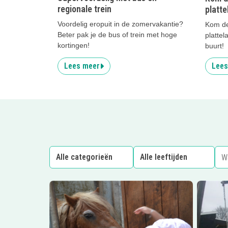
regionale trein
platte
Voordelig eropuit in de zomervakantie?
Kom de
Beter pak je de bus of trein met hoge
plattel
kortingen!
buurt!
Lees meer
Lees
Lees meer
Klompenpad De Krim
Lees me