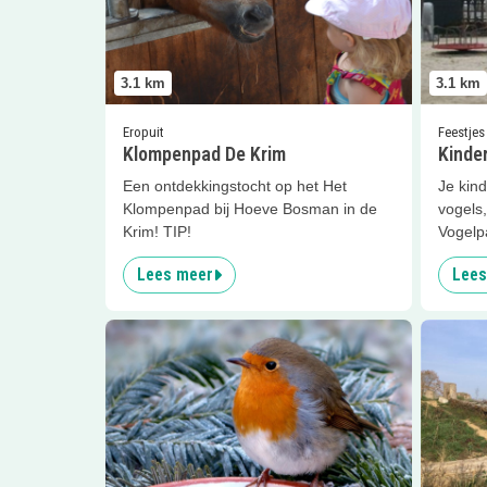
3.1
km
3.1
km
Eropuit
Feestjes
Klompenpad De Krim
Kinde
Een ontdekkingstocht op het Het
Je kind
Klompenpad bij Hoeve Bosman in de
vogels,
Krim! TIP!
Vogelp
Lees meer
Lees
Lees meer
Vogelvoer maken
Lees me