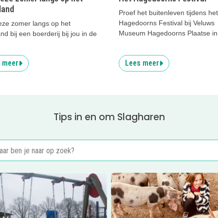
land
Proef het buitenleven tijdens het
Hagedoorns Festival bij Veluws
ze zomer langs op het
Museum Hagedoorns Plaatse in
and bij een boerderij bij jou in de
 meer
Lees meer
Tips in en om Slagharen
er
Kinderfeestje Vogelpark
Lees meer
Beleef het De Yde