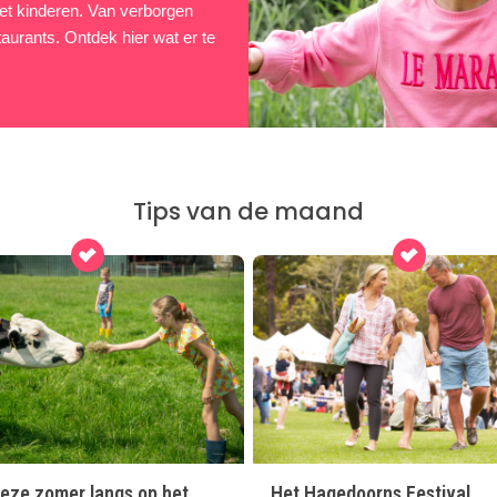
 met kinderen. Van verborgen
taurants. Ontdek hier wat er te
Tips van de maand
eze zomer langs op het
Het Hagedoorns Festival