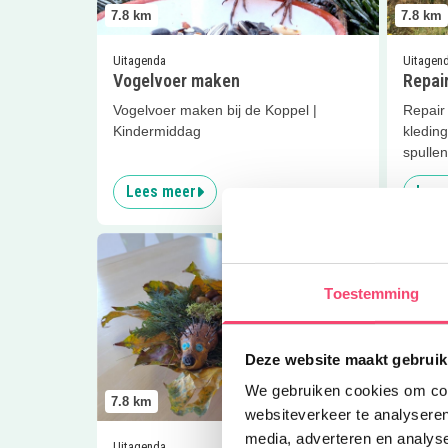
7.8
km
7.8
km
Uitagenda
Uitagen
Vogelvoer maken
Repai
Vogelvoer maken bij de Koppel |
Repair
Kindermiddag
kleding
spulle
Lees meer
Lees
Lees meer
Kindermiddag
Lees me
Toestemming
Deze website maakt gebruik
We gebruiken cookies om cont
7.8
km
7.8
km
websiteverkeer te analyseren
media, adverteren en analys
Uitagenda
Uitagen