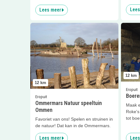
Lees
Lees meer
Lees meer
Ommermars Natuur speeltuin Ommen
Lees me
12
km
12
km
Eropuit
Boeren
Eropuit
Ommermars Natuur speeltuin
Maak e
Ommen
Roke's
tot bo
Favoriet van ons! Spelen en struinen in
de natuur! Dat kan in de Ommermars.
Lees meer
Lees