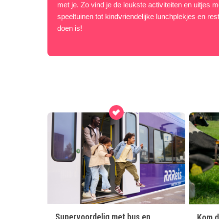
met je. Zo vind je de leukste activiteiten en uitjes
speeltuinen tot kindvriendelijke lunchplekjes en res
doen is!
Supervoordelig met bus en
Kom d