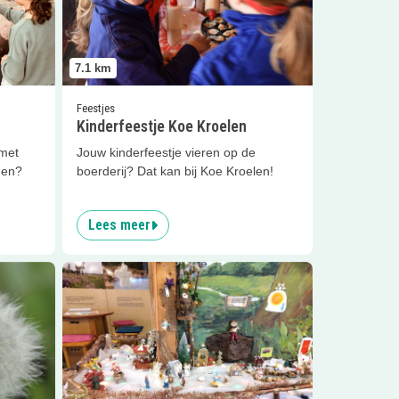
7.1
km
Feestjes
Kinderfeestje Koe Kroelen
 met
Jouw kinderfeestje vieren op de
gen?
boerderij? Dat kan bij Koe Kroelen!
Lees meer
n tuin
Lees meer
Kindermiddag ‘Kerst’