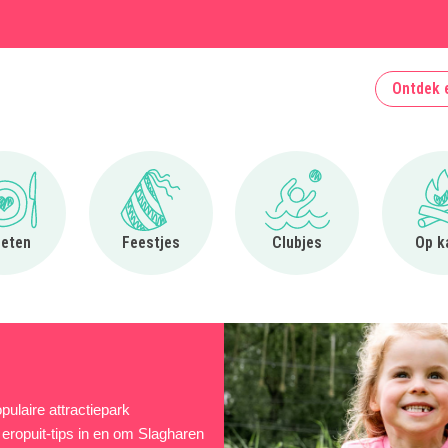
Ontdek 
Ga naar Uit eten
Ga naar Feestjes
Ga naar Clubjes
 eten
Feestjes
Clubjes
Op k
pulaire attractiepark
eropuit-tips in en om Slagharen