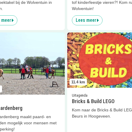
ektakel bij de Wolventuin in
tof kinderfeestje vieren?! Kom n
n.
Wolventuin!
 meer
Lees meer
er
SPG Hardenberg
Lees meer
Bricks &amp; Buil
11.4
km
m
Uitagenda
Bricks & Build LEGO
ardenberg
Kom naar de Bricks & Build LE
Beurs in Hoogeveen.
rdenberg maakt paard- en
jden mogelijk voor mensen met
perking!