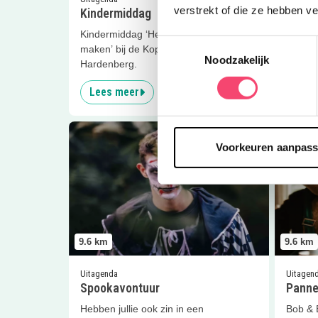
verstrekt of die ze hebben v
Kindermiddag
Help 
Kindermiddag ‘Herfsttafereeltje
Kom je
Toestemmingsselectie
maken’ bij de Koppeltuin in
de Kop
Noodzakelijk
Hardenberg.
Lees meer
Lees
Lees meer
Spookavontuur
Lees me
Voorkeuren aanpas
9.6
km
9.6
km
Uitagenda
Uitagen
Spookavontuur
Panne
Hebben jullie ook zin in een
Bob & 