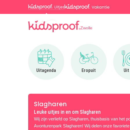
Zwolle
Ga naar Uitagenda
Ga naar Eropuit
Uitagenda
Eropuit
Uit
Slagharen
Leuke uitjes in en om Slagharen
Wij zijn verliefd op Slagharen, thuisbasis van het po
Avonturenpark Slagharen! Wij delen onze favoriete 