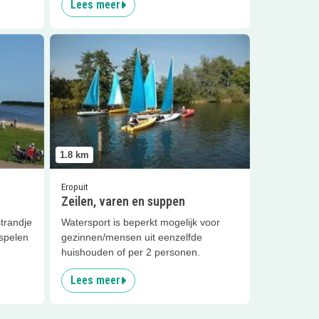
Lees meer
n
Lees meer
Zeilen, varen en suppen
1.8
km
Eropuit
Zeilen, varen en suppen
strandje
Watersport is beperkt mogelijk voor
 spelen
gezinnen/mensen uit eenzelfde
huishouden of per 2 personen.
Lees meer