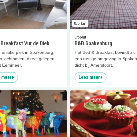
0.5
km
Eropuit
 Breakfast Vur de Diek
B&B Spakenburg
 unieke plek in Spakenburg,
Het Bed & Breakfast bevindt zich
n jachthaven, direct gelegen
een rustige omgeving in Spakeb
t Eemmeer.
dicht bij Amersfoort.
 meer
Lees meer
er
Gipsmasker of kunstkoe
Lees meer
Cho &amp; Co