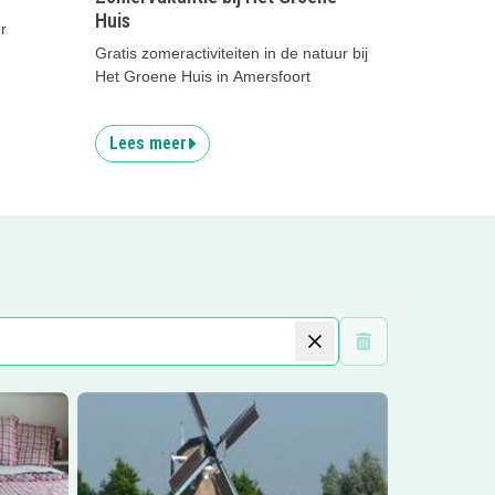
Huis
r
Gratis zomeractiviteiten in de natuur bij
Het Groene Huis in Amersfoort
Lees meer
Wis filters
rg
Lees meer
Korenmolen De Hoop