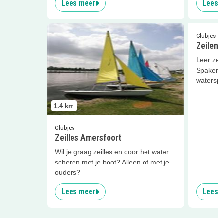
Lees meer
Lees
Lees meer
Zeilles Amersfoort
Lees me
Clubjes
Zeilen
Leer ze
Spaken
watersp
1.4
km
Clubjes
Zeilles Amersfoort
Wil je graag zeilles en door het water
scheren met je boot? Alleen of met je
ouders?
Lees meer
Lees