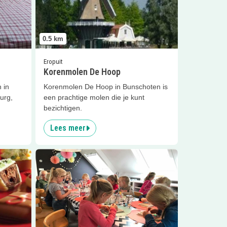
0.5
km
Eropuit
Korenmolen De Hoop
 in
Korenmolen De Hoop in Bunschoten is
urg,
een prachtige molen die je kunt
bezichtigen.
Lees meer
Lees meer
Workshop sieraden maken