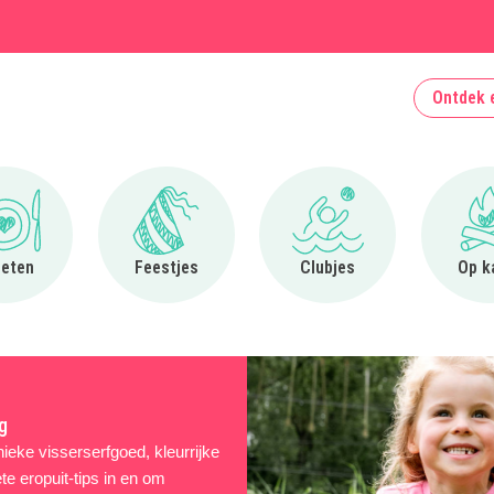
Ontdek 
Ga naar Uit eten
Ga naar Feestjes
Ga naar Clubjes
 eten
Feestjes
Clubjes
Op k
g
ieke visserserfgoed, kleurrijke
te eropuit-tips in en om