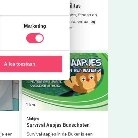
Sportvereniging Agilitas
Dans, freerunnen, turnen, fitness en
nog veel meer. Het kan allemaal bij
Marketing
Sportvereniging Agilitas!
Lees meer
Lees meer
Survival Aapjes Bunschoten
Alles toestaan
1
km
Clubjes
Survival Aapjes Bunschoten
 je een
Survival aapjes in de Duker is een