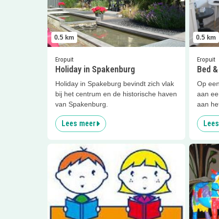
0.5
km
0.5
km
Eropuit
Eropuit
Holiday in Spakenburg
Bed &
Holiday in Spakeburg bevindt zich vlak
Op een
bij het centrum en de historische haven
aan ee
van Spakenburg.
aan he
Lees meer
Lees
Lees meer
Voorleespret in bibliotheek
Lees me