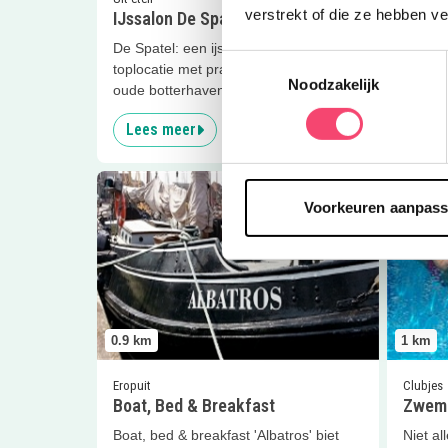
verstrekt of die ze hebben v
IJssalon De Spatel
Museu
De Spatel: een ijsbeleving op een
Kom ee
Toestemmingsselectie
toplocatie met prachtig uitzicht op de
Spaken
Noodzakelijk
oude botterhaven.
te wet
Lees meer
Lees
Lees meer
Boat, Bed &amp; Breakfast
Lees me
Voorkeuren aanpas
0.9
km
1
km
Eropuit
Clubjes
Boat, Bed & Breakfast
Zwemm
Boat, bed & breakfast 'Albatros' biet
Niet al