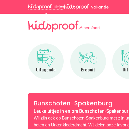
Amersfoort
Ga naar Uitagenda
Ga naar Eropuit
Uitagenda
Eropuit
Uit
Bunschoten-Spakenburg
Leuke uitjes in en om Bunschoten-Spakenbur
Wij zijn gek op Bunschoten-Spakenburg met zijn un
boten en Urker klederdracht. Wij delen onze favorie