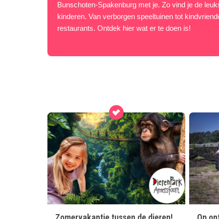
Bunschoten-Spakenburg met je. Zo vind je de leukst
kinderen. Van verborgen speeltuinen tot kindvriende
restaurants. Ontdek hier wat er te doen is!
Zomervakantie tussen de dieren!
Op ont