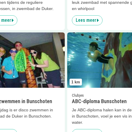
n tijdens de reguliere
leuk zwembad met spannende g
ssen, in zwembad de Duker.
en whirlpool
 meer
Lees meer
er
Discozwemmen in Bunschoten
Lees meer
ABC-diploma Bunsc
1
km
Clubjes
zwemmen in Bunschoten
ABC-diploma Bunschoten
ijdag is er disco zwemmen in
Je ABC-diploma halen kan in d
d de Duker in Bunschoten.
in Bunschoten, voel je een vis in
water.