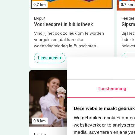
0.7
km
0.7
km
Eropuit
Feestjes
Voorleespret in bibliotheek
Gipsm
Vind jij het ook zo leuk om te worden
Bij He
voorgelezen, dat kan elke
ieder k
woensdagmiddag in Bunschoten.
beleven
Lees meer
Lees
Lees meer
IJssalon De Spatel
Lees me
Toestemming
Deze website maakt gebruik
We gebruiken cookies om cont
0.8
km
0.8
km
websiteverkeer te analyseren
media, adverteren en analys
Uit eten
Eropuit