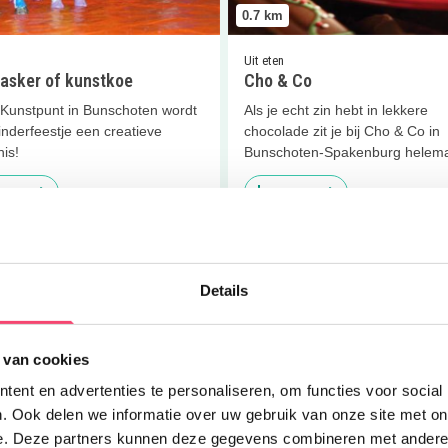
0.7
km
Uit eten
asker of kunstkoe
Cho & Co
t Kunstpunt in Bunschoten wordt
Als je echt zin hebt in lekkere
inderfeestje een creatieve
chocolade zit je bij Cho & Co in
is!
Bunschoten-Spakenburg helem
goed!
 meer
Lees meer
er
Museum Spakenburg
Lees meer
Speur- en smikkelto
Details
 van cookies
ent en advertenties te personaliseren, om functies voor social
0.8
km
. Ook delen we informatie over uw gebruik van onze site met on
e. Deze partners kunnen deze gegevens combineren met andere i
Eropuit