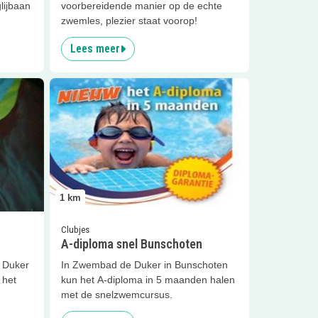
lijbaan
voorbereidende manier op de echte
zwemles, plezier staat voorop!
Lees meer
hoten
Lees meer
A-diploma snel Bunschoten
1
km
Clubjes
A-diploma snel Bunschoten
e Duker
In Zwembad de Duker in Bunschoten
 het
kun het A-diploma in 5 maanden halen
met de snelzwemcursus.