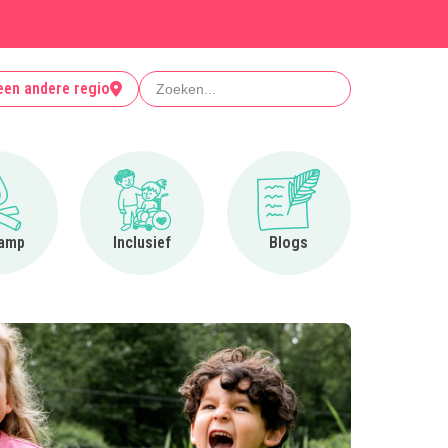
Zoeken
een andere regio
Ga naar Op kamp
Ga naar Inclusief
Ga naar Blogs
amp
Inclusief
Blogs