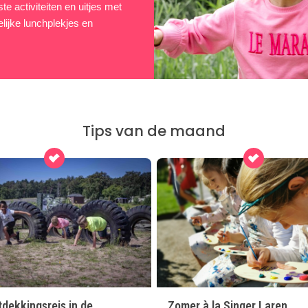
e activiteiten en uitjes met
lijke lunchplekjes en
Tips van de maand
dekkingsreis in de
Zomer à la Singer Laren