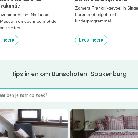
vakantie
Zomers Frankrijkgevoel in Singe
Laren met uitgebreid
vontuur bij het Nationaal
kinderprogramma!
ir Museum en doe mee met de
activiteiten
 meer
Lees meer
Tips in en om Bunschoten-Spakenburg
er
Bed &amp; Breakfast Vur de Diek
Lees meer
B&amp;B Spakenbu