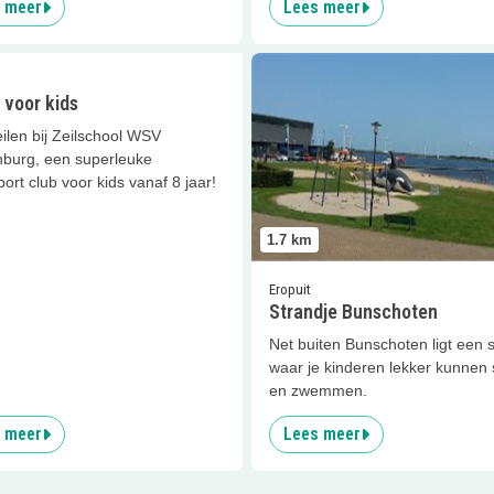
 meer
Lees meer
er
Zeilen voor kids
Lees meer
Strandje Bunschote
 voor kids
ilen bij Zeilschool WSV
burg, een superleuke
ort club voor kids vanaf 8 jaar!
1.7
km
Eropuit
Strandje Bunschoten
Net buiten Bunschoten ligt een 
waar je kinderen lekker kunnen
en zwemmen.
 meer
Lees meer