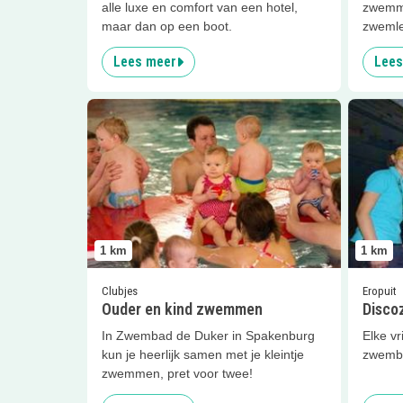
alle luxe en comfort van een hotel,
zwemme
maar dan op een boot.
zwemle
Lees meer
Lees
Lees meer
Ouder en kind zwemmen
Lees me
1
km
1
km
Clubjes
Eropuit
Ouder en kind zwemmen
Disco
In Zwembad de Duker in Spakenburg
Elke vr
kun je heerlijk samen met je kleintje
zwemba
zwemmen, pret voor twee!