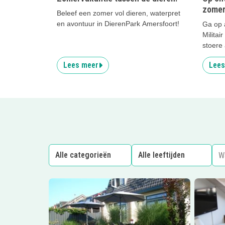
zomer
Beleef een zomer vol dieren, waterpret
en avontuur in DierenPark Amersfoort!
Ga op a
Milita
stoere 
Lees meer
Lees
Lees meer
Holiday in Spakenburg
Lees me