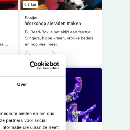
0.7
km
Feestjes
Workshop sieraden maken
Bij Bead-Box is het altijd een feestje!
Slingers, hippe kralen, vrolijke bedels
aal
en nog veel meer.
Sluiten
Lees meer
cht
Lees meer
Sportvereniging Agilitas
Over
 media te bieden en om ons
0.9
km
ze partners voor social
nformatie die u aan ze heeft
Clubjes