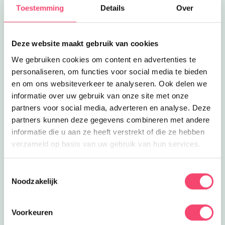
alleen goed rijden, er is ook tijd voor
Toestemming
Details
Over
1.1
km
spelletjes met de pony's.
Lees meer
Feest in de manege
Feestjes
Feest in de manege
Deze website maakt gebruik van cookies
Bij manege Slichtenhorst kun je je
We gebruiken cookies om content en advertenties te
verjaardag vieren. Je gaat ponyrijden,
1.1
km
personaliseren, om functies voor social media te bieden
een speurtocht doen en meer.
en om ons websiteverkeer te analyseren. Ook delen we
Lees meer
Kokkeveld festival Nijkerk
Uitagenda
informatie over uw gebruik van onze site met onze
Kokkeveld festival Nijkerk
partners voor social media, adverteren en analyse. Deze
Sport, muziek, lekker eten en volop
partners kunnen deze gegevens combineren met andere
gezelligheid tijdens het Kokkeveld
1.5
km
informatie die u aan ze heeft verstrekt of die ze hebben
Festival in Nijkerk.
verzameld op basis van uw gebruik van hun services.
Lees meer
Aanschuiven bij Moeke
Uit eten
Aanschuiven bij Moeke
Schuif gezellig aan bij Moeke Nijkerk
Toestemmingsselectie
voor een kopje koffie, een broodje of
Noodzakelijk
1.7
km
voor het diner
Lees meer
Spetterende verjaardag
Feestjes
Voorkeuren
Spetterende verjaardag