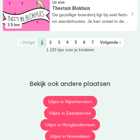
Lees meer
Theetuin Blokhuis
Uit eten
Theetuin Blokhuis
De gezellige boerderij ligt bij veel fiets-
en wandelroutes. Je kan zowel in de
3.9
km
tuin als binnen zitten.
‹ Vorige
1
2
3
4
5
6
7
Volgende ›
1.103 tips voor je kinderen
Bekijk ook andere plaatsen
Uitjes in Nijkerkerveen
Uitjes in Zwartebroek
Uitjes in Hooglanderveen
Uitjes in Hoevelaken