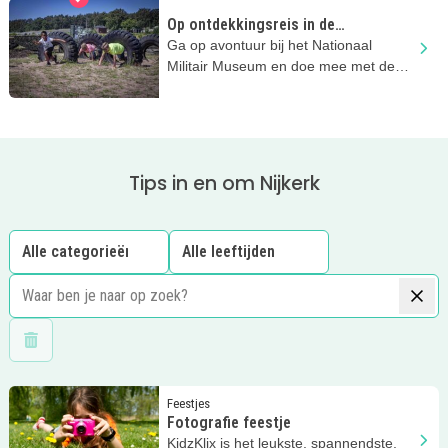
Op ontdekkingsreis in de
zomervakantie
Ga op avontuur bij het Nationaal
Militair Museum en doe mee met de
stoere activiteiten
Tips in en om Nijkerk
Wis filters
Lees meer
Fotografie feestje
Feestjes
Fotografie feestje
KidzKlix is het leukste, spannendste,