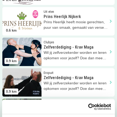
Nijkerk.
Lees meer
Prins Heerlijk Nijkerk
Uit eten
Prins Heerlijk Nijkerk
Prins Heerlijk heeft mooie gerechten,
puur van smaak, gemaakt van verse
0.6
km
producten uit de streek.
Lees meer
Zelfverdediging - Krav Maga
Clubjes
Zelfverdediging - Krav Maga
Wil jij zelfverzekerder worden en leren
opkomen voor jezelf? Doe dan mee
0.9
km
met Krav Maga!
Lees meer
Zelfverdediging - Krav Maga
Eropuit
Zelfverdediging - Krav Maga
Wil jij zelfverzekerder worden en leren
opkomen voor jezelf? Doe dan mee
0.9
km
met Zelfverdediging!
Lees meer
Manege Slichtenhorst
Clubjes
Manege Slichtenhorst
Bij manege Slichtenhorst leer je niet