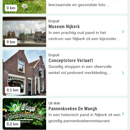
leerzaamste en gezondste foto
0
km
kinderfeestje.
Lees meer
Museum Nijkerk
Eropuit
Museum Nijkerk
In een prachtig oud pand in het
centrum van Nijkerk zit een bijzonder
0
km
museum; Museum Nijkerk.
Lees meer
Conceptstore Verlaat1
Eropuit
Conceptstore Verlaat1
Gezellig shoppen in een sfeervolle
winkel vol preloved merkkleding,
unieke accessoires en nog veel meer!
0.1
km
Lees meer
Pannenkoeken De Waegh
Uit eten
Pannenkoeken De Waegh
In een historisch pand in Nijkerk zit een
gezellig pannenkoekenrestaurant.
0.2
km