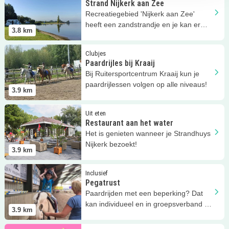
Strand Nijkerk aan Zee
Recreatiegebied 'Nijkerk aan Zee'
heeft een zandstrandje en je kan er
3.8
km
zwemmen
Lees meer
Paardrijles bij Kraaij
Clubjes
Paardrijles bij Kraaij
Bij Ruitersportcentrum Kraaij kun je
paardrijlessen volgen op alle niveaus!
3.9
km
Lees meer
Restaurant aan het water
Uit eten
Restaurant aan het water
Het is genieten wanneer je Strandhuys
Nijkerk bezoekt!
3.9
km
Lees meer
Pegatrust
Inclusief
Pegatrust
Paardrijden met een beperking? Dat
kan individueel en in groepsverband bij
3.9
km
Pegatrust!