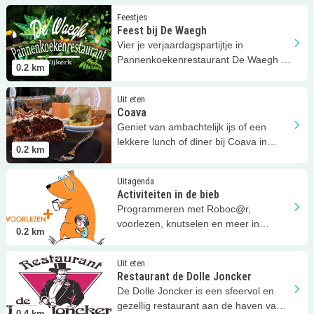
Lees meer
Feest bij De Waegh
Feestjes
Feest bij De Waegh
Vier je verjaardagspartijtje in
Pannenkoekenrestaurant De Waegh in
0.2
km
Nijkerk!
Lees meer
Coava
Uit eten
Coava
Geniet van ambachtelijk ijs of een
lekkere lunch of diner bij Coava in
0.2
km
Nijkerk!
Lees meer
Activiteiten in de bieb
Uitagenda
Activiteiten in de bieb
Programmeren met Roboc@r,
voorlezen, knutselen en meer in
0.2
km
Bibliotheek Gemeente Nijkerk en
Hoevelaken
Lees meer
Restaurant de Dolle Joncker
Uit eten
Restaurant de Dolle Joncker
De Dolle Joncker is een sfeervol en
gezellig restaurant aan de haven van
0.4
km