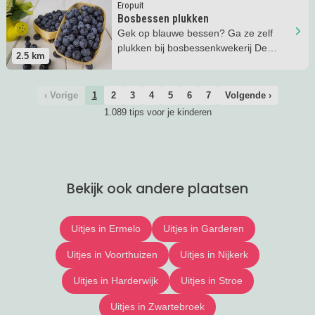
Lees meer
Bosbessen plukken
Eropuit
Bosbessen plukken
Gek op blauwe bessen? Ga ze zelf
plukken bij bosbessenkwekerij De
2.5
km
Pollekamp in Ermelo!
‹ Vorige
1
2
3
4
5
6
7
Volgende ›
1.089 tips voor je kinderen
Bekijk ook andere plaatsen
Uitjes in Ermelo
Uitjes in Garderen
Uitjes in Voorthuizen
Uitjes in Nijkerk
Uitjes in Harderwijk
Uitjes in Stroe
Uitjes in Zwartebroek