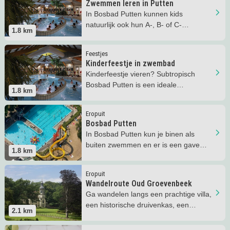
Zwemmen leren in Putten
In Bosbad Putten kunnen kids
natuurlijk ook hun A-, B- of C-
1.8
km
zwemdiploma halen.
Lees meer
Kinderfeestje in zwembad
Feestjes
Kinderfeestje in zwembad
Kinderfeestje vieren? Subtropisch
Bosbad Putten is een ideale
1.8
km
bestemming voor een kinderfeestje.
Lees meer
Bosbad Putten
Eropuit
Bosbad Putten
In Bosbad Putten kun je binen als
buiten zwemmen en er is een gave
1.8
km
wildwaterbaan!
Lees meer
Wandelroute Oud Groevenbeek
Eropuit
Wandelroute Oud Groevenbeek
Ga wandelen langs een prachtige villa,
een historische druivenkas, een
2.1
km
koetshuis en een washuis!