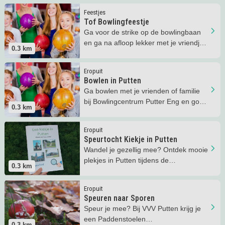
Lees meer
Tof Bowlingfeestje
Feestjes
Tof Bowlingfeestje
Ga voor de strike op de bowlingbaan
en ga na afloop lekker met je vriendjes
0.3
km
en vriendinnetjes eten.
Lees meer
Bowlen in Putten
Eropuit
Bowlen in Putten
Ga bowlen met je vrienden of familie
bij Bowlingcentrum Putter Eng en gooi
0.3
km
als eerste een strike!
Lees meer
Speurtocht Kiekje in Putten
Eropuit
Speurtocht Kiekje in Putten
Wandel je gezellig mee? Ontdek mooie
plekjes in Putten tijdens de
0.3
km
Kinderspeurtocht Kiekje in Putten!
Lees meer
Speuren naar Sporen
Eropuit
Speuren naar Sporen
Speur je mee? Bij VVV Putten krijg je
een Paddenstoelen
0.3
km