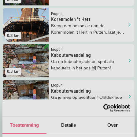
Speurzoekerspakket, veel plezier!
Lees meer
Korenmolen 't Hert
Eropuit
Korenmolen 't Hert
Breng een bezoekje aan de
Korenmolen ’t Hert in Putten, laat je
0.3
km
verassen door een rondleiding!
Lees meer
Kabouterwandeling
Eropuit
Kabouterwandeling
Ga op kabouterjacht en spot alle
kabouters in het bos bij Putten!
0.3
km
Lees meer
Kabouterwandeling
Eropuit
Kabouterwandeling
Ga je mee op avontuur? Ontdek hoe
de kabouters de winter doorbrengen
0.3
km
tijdens de winter kabouterwandeling!
Lees meer
Gezinsfietsroute Putten
Eropuit
Toestemming
Details
Over
Gezinsfietsroute Putten
Met het hele gezin genieten van een