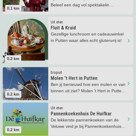
Beleef een dag vol spektakelin
0.1
km
Winkelcentrum Putten!
Lees meer
Fluit &amp; Kruid
Uit eten
Fluit & Kruid
Gezellige lunchroom en cadeauwinkel
in Putten waar alles echt glutenvrij is!
0.2
km
Lees meer
Molen 't Hert in Putten
Eropuit
Molen 't Hert in Putten
Ben jij benieuwd hoe een molen er van
binnen uit ziet? Molen 't Hert in Putten
0.2
km
kun je bezichtigen.
Lees meer
Pannenkoekenhuis De Huifkar
Uit eten
Pannenkoekenhuis De Huifkar
De lekkerste pannenkoeken van de
Veluwe vind je bij Pannenkoekenhuis
0.2
km
De Huifkar.