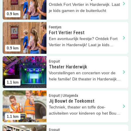
Ontdek Fort Vertier in Harderwijk. Laat
je kids gamen in de buitenlucht
0.9
km
Lees meer
Fort Vertier Feest
Feestjes
Fort Vertier Feest
Een avontuurlijk feestje? Ontdek Fort
Vertier in Harderwijk! Laat je kids
0.9
km
gamen in de buitenlucht
Lees meer
Theater Harderwijk
Eropuit
Theater Harderwijk
Voorstellingen en concerten voor de
hele familie! Dit theater in Harderwijk
1.1
km
heeft een ruim aanbod!
Lees meer
Jij Bouwt de Toekomst
Eropuit | Uitagenda
Jij Bouwt de Toekomst
Techniek, theater en toffe doe-
activiteiten voor kinderen op het Bouw
1.1
km
en Infra Park in Harderwijk.
Lees meer
Winkelen, spelen en lunchen
Eropuit