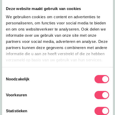
Lees meer
Dolfijne meivakantiekorting!
Uitagenda | Eropuit
Dolfijne meivakantiekorting!
Deze website maakt gebruik van cookies
Ontdek de wondere waterwereld van
We gebruiken cookies om content en advertenties te
dichtbij in het Dolfinarium. Nu voor 5
1.8
km
personaliseren, om functies voor social media te bieden
personen maar 75 euro entree.
en om ons websiteverkeer te analyseren. Ook delen we
Sluiten
Lees meer
Ontmoetingstuin De Rietmeent
Eropuit
informatie over uw gebruik van onze site met onze
Ontmoetingstuin De Rietmeent
partners voor social media, adverteren en analyse. Deze
Groen genieten en spelen bij
partners kunnen deze gegevens combineren met andere
Ontmoetingstuin Rietmeent in
2.4
km
informatie die u aan ze heeft verstrekt of die ze hebben
Harderwijk
verzameld op basis van uw gebruik van hun services.
Lees meer
Bowling Harderwijk
Eropuit
Bowling Harderwijk
Toestemmingsselectie
Strike! Bowlen bij Bowling; ideaal voor
Noodzakelijk
een uitje met het hele gezin of een
2.8
km
verjaardagsfeestje!
Lees meer
Bowlingcentrum Ermelo
Eropuit
Voorkeuren
Bowlingcentrum Ermelo
Plezier gegarandeerd bij
Bowlingcentrum Ermelo! Een leuk en
Statistieken
3.6
km
Doe mee en maak kans op één van de 5
sportief uitje voor het hele gezin.