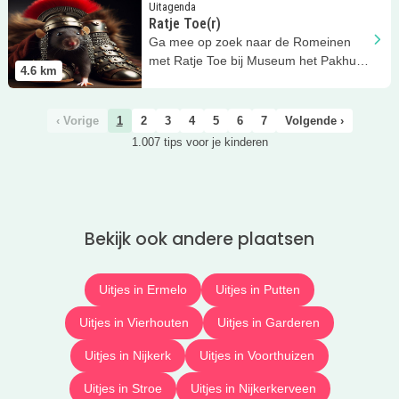
Lees meer
Ratje Toe(r)
Uitagenda
Ratje Toe(r)
Ga mee op zoek naar de Romeinen
met Ratje Toe bij Museum het Pakhuis
4.6
km
in Ermelo
‹ Vorige
1
2
3
4
5
6
7
Volgende ›
1.007 tips voor je kinderen
Bekijk ook andere plaatsen
Uitjes in Ermelo
Uitjes in Putten
Uitjes in Vierhouten
Uitjes in Garderen
Uitjes in Nijkerk
Uitjes in Voorthuizen
Uitjes in Stroe
Uitjes in Nijkerkerveen