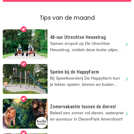
Tips van de maand
48-uur Utrechtse Heuvelrug
Samen eropuit op De Utrechtse
Heuvelrug, ontdek deze leuke uitjes
met de kids
Spelen bij de HappyFarm
Bij Speelboerderij De Happyfarm kun
je lekker spelen; binnen en buiten
volop speelplezier!
Zomervakantie tussen de dieren!
Beleef een zomer vol dieren, waterpret
en avontuur in DierenPark Amersfoort!