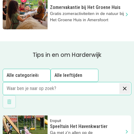
Zomervakantie bij Het Groene Huis
Gratis zomeractiviteiten in de natuur bij
Het Groene Huis in Amersfoort
Tips in en om Harderwijk
Wis filters
Lees meer
Speeltuin Het Havenkwartier
Eropuit
Speeltuin Het Havenkwartier
Ga met z'n allen op de