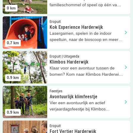
familieschommel of speel op één van
0
km
de andere vele toestellen, in
Harderwijk.
Lees meer
Kok Experience Harderwijk
Eropuit
Kok Experience Harderwijk
Lasergamen, spelen in de indoor
speeltuin, naar de bioscoop en meer
0.7
km
bij Kok Experience in Harderwijk!
Lees meer
Klimbos Harderwijk
Eropuit | Uitagenda
Klimbos Harderwijk
Klaar voor een avontuur tussen de
bomen? Kom naar Klimbos Harderwijk,
0.9
km
hét familieklimbos op de Veluwe
Lees meer
Avontuurlijk klimfeestje
Feestjes
Avontuurlijk klimfeestje
Vier een avontuurlijk en actief
verjaardagsfeestje bij Klimbos
0.9
km
Harderwijk
Lees meer
Fort Vertier Harderwijk
Eropuit
Fort Vertier Harderwijk