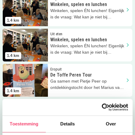
Winkelen, spelen en lunchen
Winkelen, spelen ÉN lunchen! Eigenlijk
is de vraag: Wat kan je niet bij
1.4
km
Kidscorner ZieZo?!
Lees meer
Winkelen, spelen en lunchen
Uit eten
Winkelen, spelen en lunchen
Winkelen, spelen ÉN lunchen! Eigenlijk
is de vraag: Wat kan je niet bij
1.4
km
Kidscorner ZieZo?!
Lees meer
De Toffe Peren Tour
Eropuit
De Toffe Peren Tour
Ga samen met Pietje Peer op
ontdekkingstocht door het Marius van
1.4
km
Dokkum Museum in Harderwijk!
Lees meer
Stadsmuseum Harderwijk
Eropuit
Stadsmuseum Harderwijk
Het Stadsmuseum Harderwijk is een
verrassend en vernieuwd museum dat
Toestemming
Details
Over
1.5
km
het verhaal van Harderwijk vertelt.