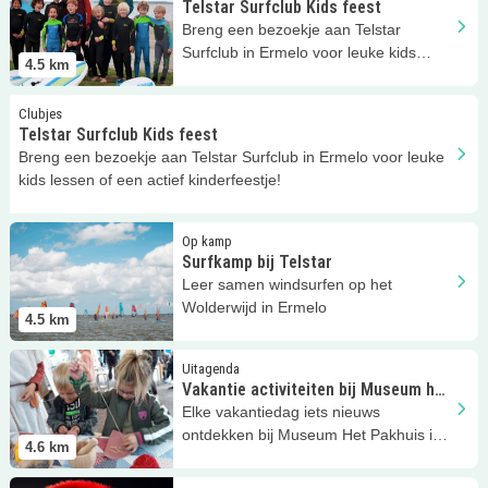
Telstar Surfclub Kids feest
Breng een bezoekje aan Telstar
Surfclub in Ermelo voor leuke kids
4.5
km
lessen of een actief kinderfeestje!
Lees meer
Telstar Surfclub Kids feest
Clubjes
Telstar Surfclub Kids feest
Breng een bezoekje aan Telstar Surfclub in Ermelo voor leuke
kids lessen of een actief kinderfeestje!
Lees meer
Surfkamp bij Telstar
Op kamp
Surfkamp bij Telstar
Leer samen windsurfen op het
Wolderwijd in Ermelo
4.5
km
Lees meer
Vakantie activiteiten bij Museum het Pakhuis
Uitagenda
Vakantie activiteiten bij Museum het
Pakhuis
Elke vakantiedag iets nieuws
ontdekken bij Museum Het Pakhuis in
4.6
km
Ermelo.