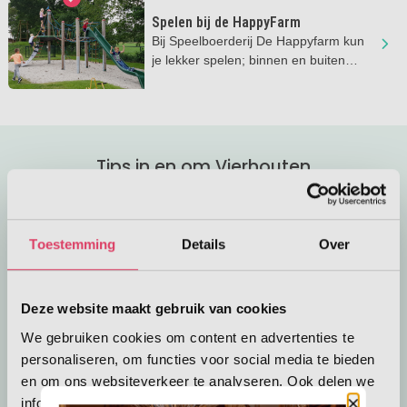
Spelen bij de HappyFarm
Bij Speelboerderij De Happyfarm kun
je lekker spelen; binnen en buiten
volop speelplezier!
Tips in en om Vierhouten
Toestemming
Details
Over
Deze website maakt gebruik van cookies
Wis filters
We gebruiken cookies om content en advertenties te
personaliseren, om functies voor social media te bieden
Lees meer
Zandenplas bij Nunspeet
Eropuit
en om ons websiteverkeer te analyseren. Ook delen we
Zandenplas bij Nunspeet
Midden in de bossen van de Veluwe
informatie over uw gebruik van onze site met onze