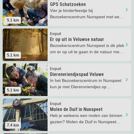
GPS Schatzoeken
Vier je kinderfeestje bij
Bezoekerscentrum Nunspeet met een
5.1
km
toffe GPS-puzzeltocht!
Lees meer
Er op uit in Veluwse natuur
Eropuit
Er op uit in Veluwse natuur
Bezoekerscentrum Nunspeet is dé plek
om er op uit te gaan in de natuur met
5.1
km
je kind(eren).
Lees meer
Dierenvriendjespad Veluwe
Eropuit
Dierenvriendjespad Veluwe
In het Bezoekerscentrum in Nunspeet
kun je met Dierenvriendjes op
5.1
km
ontdekkingstocht.
Lees meer
Molen de Duif in Nunspeet
Eropuit
Molen de Duif in Nunspeet
Heb je weleens een molen van binnen
gezien? Molen de Duif in Nunspeet
7.4
km
kun je bezichtigen.