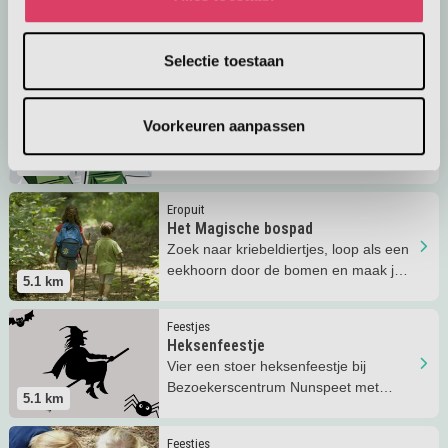
Op de Veluwe bij het
Bezoekerscentrum Nunspeet wonen
5.1
km
kabouters! Wist jij dat? Ga mee op
Selectie toestaan
pad!
Lees meer
Hulpboswachter worden
Eropuit
Hulpboswachter worden
Voorkeuren aanpassen
In het Bezoekerscentrum in Nunspeet
kun je een heuse Hulpboswachter
5.1
km
worden!
Lees meer
Het Magische bospad
Eropuit
Het Magische bospad
Zoek naar kriebeldiertjes, loop als een
eekhoorn door de bomen en maak je
5.1
km
eigen bosgeurenmengel!
Lees meer
Heksenfeestje
Feestjes
Heksenfeestje
Vier een stoer heksenfeestje bij
Bezoekerscentrum Nunspeet met
5.1
km
schilderen, ontdekken en meer!
Lees meer
GPS Schatzoeken
Feestjes