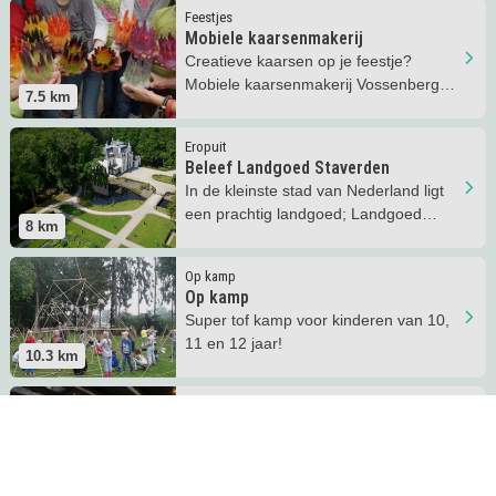
Lees meer
Mobiele kaarsenmakerij
Feestjes
Mobiele kaarsenmakerij
Creatieve kaarsen op je feestje?
Mobiele kaarsenmakerij Vossenberg
7.5
km
komt bij jou thuis!
Lees meer
Beleef Landgoed Staverden
Eropuit
Beleef Landgoed Staverden
In de kleinste stad van Nederland ligt
een prachtig landgoed; Landgoed
8
km
Staverden vlakbij Ermelo.
Lees meer
Op kamp
Op kamp
Op kamp
Super tof kamp voor kinderen van 10,
11 en 12 jaar!
10.3
km
Lees meer
Buitenplaats het Loo
Uit eten
Buitenplaats het Loo
Samen genieten bij Buitenplaats Het
Loo op de Veluwe, met terras en
10.5
km
speeltuin