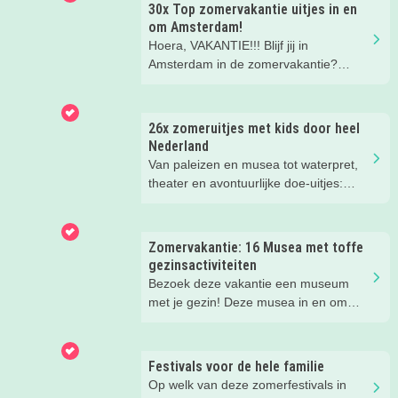
30x Top zomervakantie uitjes in en
om Amsterdam!
Hoera, VAKANTIE!!! Blijf jij in
Amsterdam in de zomervakantie?
Check snel deze super leuke tips voor
uitjes, gezinsuitjes en vakantiekampen!
Fijne vakantie!
26x zomeruitjes met kids door heel
Nederland
Van paleizen en musea tot waterpret,
theater en avontuurlijke doe-uitjes:
ontdek 26 favoriete zomeruitjes voor
gezinnen door heel Nederland.
Zomervakantie: 16 Musea met toffe
gezinsactiviteiten
Bezoek deze vakantie een museum
met je gezin! Deze musea in en om
Amsterdam hebben speciaal voor
families super leuke activiteiten deze
zomervakantie!
Festivals voor de hele familie
Op welk van deze zomerfestivals in