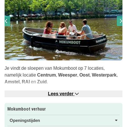
Je vindt de sloepen van Mokumboot op 7 locaties,
namelijk locatie
Centrum
,
Weesper
,
Oost
,
Westerpark
,
Amstel, RAI
en
Zuid
.
Een vaarbewijs is niet nodig! Er mogen maximaal 6
Lees verder
personen op een boot.
Mokumboot verhuur
Op alle locaties liggen
kinderreddingsvesten
klaar die je
gratis mee kunt nemen tijdens de vaart.
Openingstijden