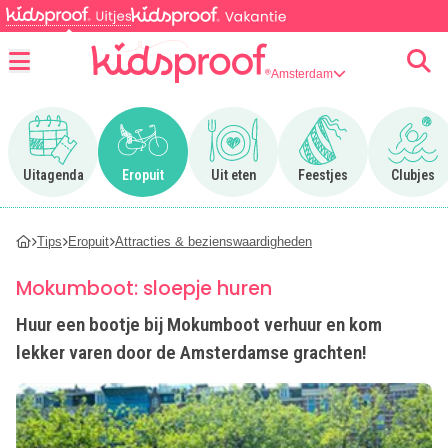
Amsterdam
Menu
Ga naar Uitagenda
Ga naar Eropuit
Ga naar Uit eten
Ga naar Feestjes
Ga n
Uitagenda
Eropuit
Uit eten
Feestjes
Clubjes
Tips
Eropuit
Attracties & bezienswaardigheden
Mokumboot: sloepje huren
Huur een bootje bij Mokumboot verhuur en kom
lekker varen door de Amsterdamse grachten!