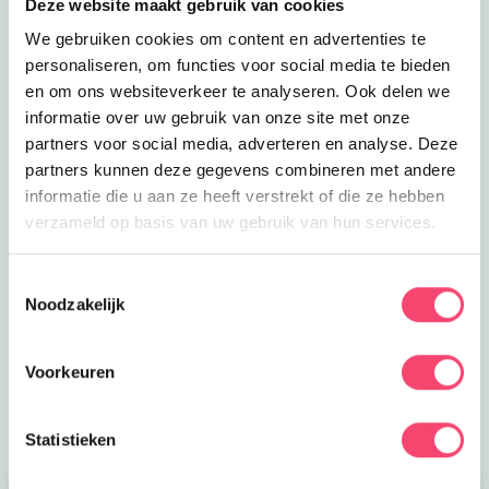
Deze website maakt gebruik van cookies
We gebruiken cookies om content en advertenties te
personaliseren, om functies voor social media te bieden
en om ons websiteverkeer te analyseren. Ook delen we
informatie over uw gebruik van onze site met onze
partners voor social media, adverteren en analyse. Deze
partners kunnen deze gegevens combineren met andere
informatie die u aan ze heeft verstrekt of die ze hebben
verzameld op basis van uw gebruik van hun services.
Yihaa, zomervakantie!
Lekker de tijd om er op uit te gaan. Wij hebben de
Toestemmingsselectie
leukste uitjes verzameld. Van festivals voor het hele
Noodzakelijk
gezin, tot toffe buitenuitjes, actieve uitjes en musea met
een geweldig familieprogramma! Fijne zomer!
Voorkeuren
Bekijk
Statistieken