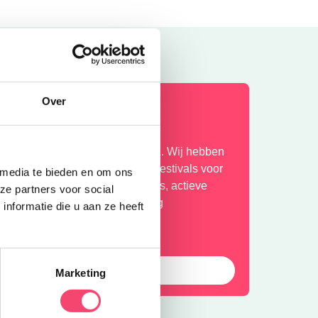
Over
ihaa, zomervakantie!
ekker de tijd om er op uit te gaan. Wij hebben
e leukste uitjes verzameld. Van festivals voor
 media te bieden en om ons
et hele gezin, tot toffe buitenuitjes, actieve
ze partners voor social
itjes en musea met een geweldig
nformatie die u aan ze heeft
amilieprogramma! Fijne zomer!
Bekijk
Marketing