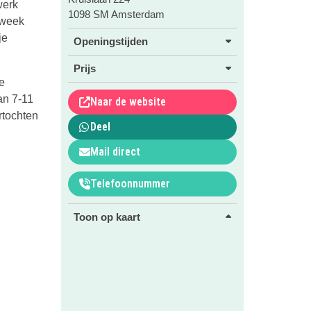
werk
1098 SM Amsterdam
e week
je
Openingstijden
Prijs
e
an 7-11
Naar de website
rtochten
Deel
Mail direct
Telefoonnummer
Toon op kaart