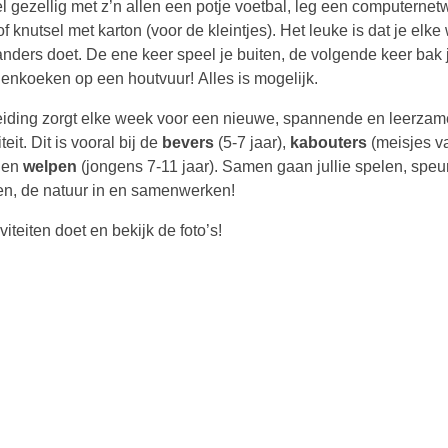
l gezellig met z’n allen een potje voetbal, leg een computernet
f knutsel met karton (voor de kleintjes). Het leuke is dat je elk
 anders doet. De ene keer speel je buiten, de volgende keer bak 
enkoeken op een houtvuur! Alles is mogelijk.
eiding zorgt elke week voor een nieuwe, spannende en leerzam
iteit. Dit is vooral bij de
bevers
(5-7 jaar),
kabouters
(meisjes v
) en
welpen
(jongens 7-11 jaar). Samen gaan jullie spelen, speu
en, de natuur in en samenwerken!
iteiten doet en bekijk de foto’s!