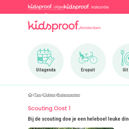
Amsterdam
Ga naar Uitagenda
Ga naar Eropuit
Uitagenda
Eropuit
Uit
Tips
Clubjes
Buitensporten
Scouting Oost 1
Bij de scouting doe je een heleboel leuke di