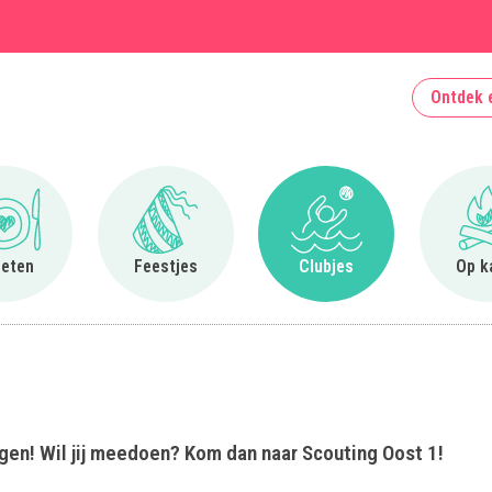
Ontdek 
Ga naar Uit eten
Ga naar Feestjes
Ga naar Clubjes
 eten
Feestjes
Clubjes
Op k
ngen! Wil jij meedoen? Kom dan naar Scouting Oost 1!