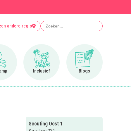
Zoeken
een andere regio
Ga naar Op kamp
Ga naar Inclusief
Ga naar Blogs
amp
Inclusief
Blogs
Scouting Oost 1
Kruislaan 224