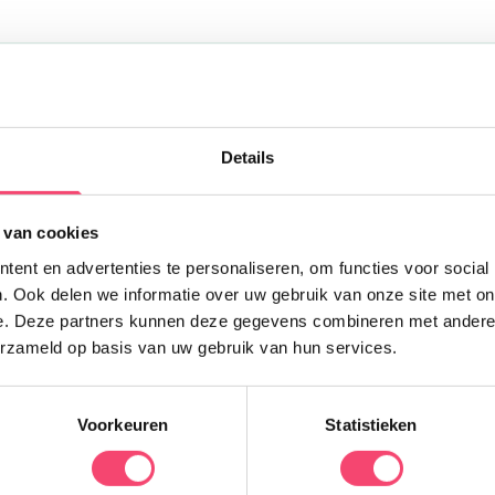
Uitgelicht
Details
Y
 van cookies
L
d
ent en advertenties te personaliseren, om functies voor social
h
. Ook delen we informatie over uw gebruik van onze site met on
u
e. Deze partners kunnen deze gegevens combineren met andere i
f
erzameld op basis van uw gebruik van hun services.
Voorkeuren
Statistieken