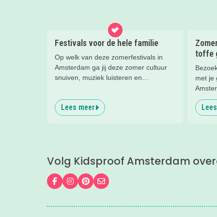
Festivals voor de hele familie
Zomer
toffe 
Op welk van deze zomerfestivals in
Amsterdam ga jij deze zomer cultuur
Bezoek
snuiven, muziek luisteren en
met je
rondstruinen?
Amster
familie
Lees meer
Lees
zomerv
Volg Kidsproof Amsterdam over
Volg ons op Facebook
Volg ons op Instagram
Volg ons op Pinterest
Mail ons