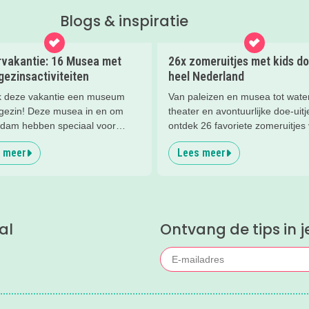
Blogs & inspiratie
vakantie: 16 Musea met
26x zomeruitjes met kids do
gezinsactiviteiten
heel Nederland
 deze vakantie een museum
Van paleizen en musea tot water
 gezin! Deze musea in en om
theater en avontuurlijke doe-uitj
dam hebben speciaal voor
ontdek 26 favoriete zomeruitjes
s super leuke activiteiten deze
gezinnen door heel Nederland.
 meer
Lees meer
akantie!
al
Ontvang de tips in j