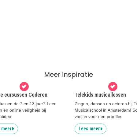
Meer inspiratie
se cursussen Coderen
Telekids musicallessen
tussen de 7 en 13 jaar? Leer
Zingen, dansen en acteren bij T
 én online veiligheid bij
Musicalschool in Amsterdam! Sch
atidea!
vast in voor een proefles
 meer
Lees meer