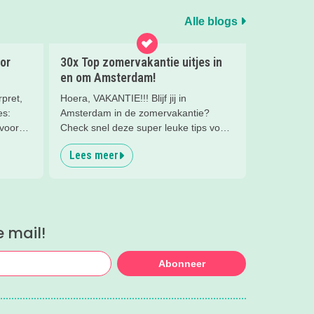
Alle blogs
or
30x Top zomervakantie uitjes in
en om Amsterdam!
pret,
Hoera, VAKANTIE!!! Blijf jij in
es:
Amsterdam in de zomervakantie?
 voor
Check snel deze super leuke tips voor
uitjes, gezinsuitjes en vakantiekampen!
Lees meer
Fijne vakantie!
e mail!
Abonneer