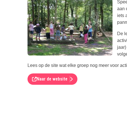
Spee
aan o
iets
pann
De l
activ
jaar
volg
Lees op de site wat elke groep nog meer voor activ
Naar de website