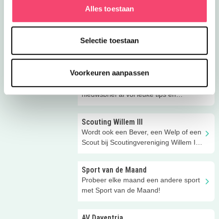
Alles toestaan
graag!
Scouting Balmoral
Voor Apeldoornse outdoorkids: Koken
Selectie toestaan
op houtvuur, torens bouwen en
zomerkampen bij Scouting Balmoral!
Voorkeuren aanpassen
Eropuit tips!
Ontvang jij voor elke vakantie onze
nieuwsbrief al vol leuke tips en
adresjes?
Scouting Willem III
Wordt ook een Bever, een Welp of een
Scout bij Scoutingvereniging Willem III
in Apeldoorn!
Sport van de Maand
Probeer elke maand een andere sport
met Sport van de Maand!
AV Daventria