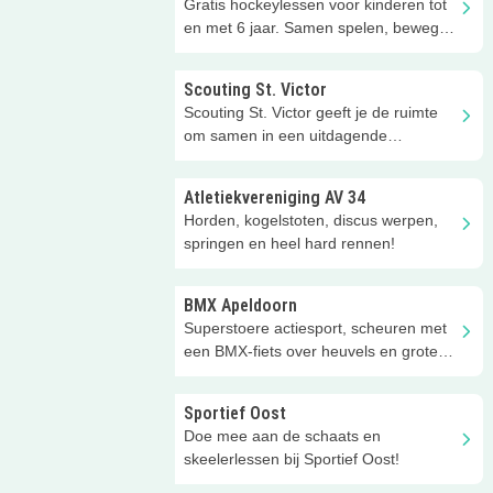
Gratis hockeylessen voor kinderen tot
en met 6 jaar. Samen spelen, bewegen
en kennismaken met hockey!
Scouting St. Victor
Scouting St. Victor geeft je de ruimte
om samen in een uitdagende
omgeving te ontdekken wat je kan.
Atletiekvereniging AV 34
Horden, kogelstoten, discus werpen,
springen en heel hard rennen!
BMX Apeldoorn
Superstoere actiesport, scheuren met
een BMX-fiets over heuvels en grote
sprongen maken!
Sportief Oost
Doe mee aan de schaats en
skeelerlessen bij Sportief Oost!