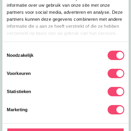
Scouting Paulus en Petrus
informatie over uw gebruik van onze site met onze
Kom langs bij de rode blokhut van
partners voor social media, adverteren en analyse. Deze
Scouting Paulus en Petrus Donders!
partners kunnen deze gegevens combineren met andere
informatie die u aan ze heeft verstrekt of die ze hebben
Scouting Dr. Ariensgroep
verzameld op basis van uw gebruik van hun services.
Heb jij wel eens een kompastocht
gemaakt of een vlot gebouwd?
Toestemmingsselectie
Noodzakelijk
Ecokids Apeldoorn
Gek op natuur? Dan is de Ecokids
cursus in Apeldoorn echt iets voor jou!
Voorkeuren
(6+)
Scouting Hertog van Gelre
Statistieken
Uitdagende activiteiten voor kids vanaf
vijf jaar!
Marketing
Heb jij nog tips voor ons?
We zijn nog volop aan het uitbreiden.
Heb jij nog tips voor ons? Wij horen ze