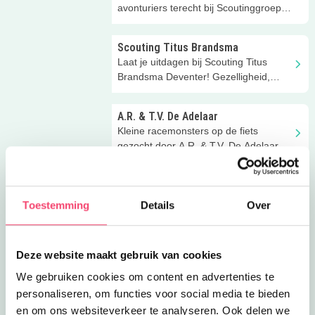
avonturiers terecht bij Scoutinggroep
Ugchelse Woudlopers!
Scouting Titus Brandsma
Laat je uitdagen bij Scouting Titus
Brandsma Deventer! Gezelligheid,
creativiteit in veilige omgeving.
A.R. & T.V. De Adelaar
Kleine racemonsters op de fiets
gezocht door A.R. & T.V. De Adelaar in
Apeldoorn!
Onze nieuwsbrief ontvangen?
Wil jij onze nieuwsbrief ontvangen? De
Toestemming
Details
Over
leukste en handigste tips nu ook in je
mailbox!
Burnside Skatepark
Deze website maakt gebruik van cookies
Neem skateboardles bij Burnside
We gebruiken cookies om content en advertenties te
Skatepark in Deventer! Leer
personaliseren, om functies voor social media te bieden
skateboarden van ervaren
en om ons websiteverkeer te analyseren. Ook delen we
skateboarders (6+)