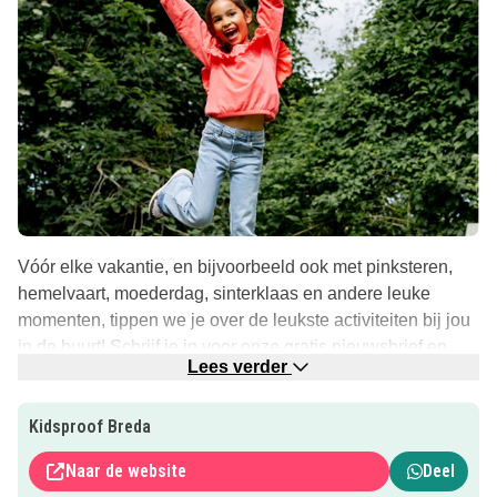
Vóór elke vakantie, en bijvoorbeeld ook met pinksteren,
hemelvaart, moederdag, sinterklaas en andere leuke
momenten, tippen we je over de leukste activiteiten bij jou
in de buurt! Schrijf je in voor onze gratis nieuwsbrief en
Lees verder
zorg dat je onze leuke tips niet mist.
Klik hier
!
Tip: zoek je vaker leuke tips voor kinderactiviteiten in de
Kidsproof Breda
omgeving? Bekijk dan ook onze
Eropuit-tips
!
Naar de website
Deel
Tip: wist je dat Kidsproof je ook via
Facebook
op de