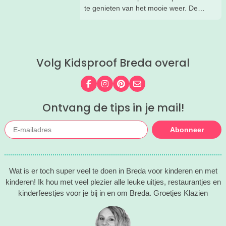
te genieten van het mooie weer. De
kinderen kunnen lekker spelen in de
speeltuin, terwijl jij een drankje drinkt
op het terras. Ideale combinatie.
Wij hebben een paar restaurants met
Volg Kidsproof Breda overal
terras en speeltuin in Breda en
omgeving voor je op een rij gezet. Dat
is makkelijk een super fijn plekje
Volg ons op Facebook
Volg ons op Instagram
Volg ons op Pinterest
Mail ons
vinden!
Ontvang de tips in je mail!
Abonneer
Wat is er toch super veel te doen in Breda voor kinderen en met
kinderen! Ik hou met veel plezier alle leuke uitjes, restaurantjes en
kinderfeestjes voor je bij in en om Breda. Groetjes Klazien