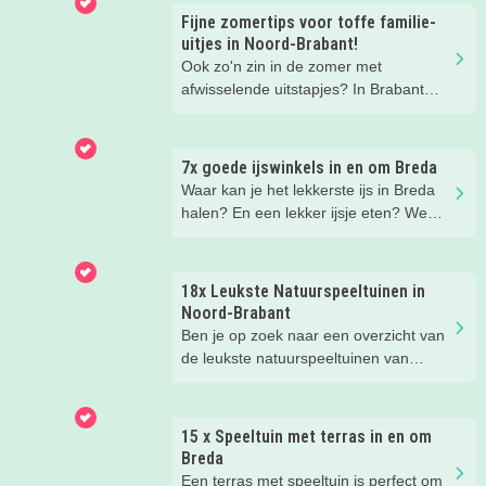
Fijne zomertips voor toffe familie-
uitjes in Noord-Brabant!
Ook zo'n zin in de zomer met
afwisselende uitstapjes? In Brabant
valt er deze zomer van alles te
beleven. Trek erop uit in de prachtige
natuur, ga voor een actief uitje, een
7x goede ijswinkels in en om Breda
verrassende museum of ontdek de
Waar kan je het lekkerste ijs in Breda
gezellige steden. Wij verzamelden hele
halen? En een lekker ijsje eten? We
toffe tips voor je.
hebben een paar fijne ijssalons en
ijsboerderijen waar je een lekker ijsje
kunt scoren voor je op een rijtje gezet.
18x Leukste Natuurspeeltuinen in
Noord-Brabant
Ben je op zoek naar een overzicht van
de leukste natuurspeeltuinen van
Noord-Brabant? Wij hebben de 18
leukste natuurspeeltuinen voor je op
een rij gezet. Veel plezier in de
15 x Speeltuin met terras in en om
speeltuin!
Breda
Een terras met speeltuin is perfect om