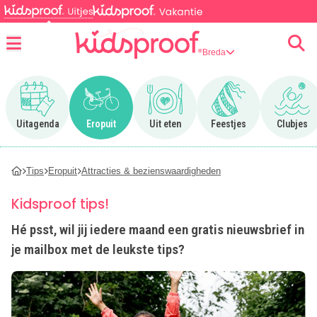
Breda
Menu
Ga naar Uitagenda
Ga naar Eropuit
Ga naar Uit eten
Ga naar Feestjes
Ga n
Uitagenda
Eropuit
Uit eten
Feestjes
Clubjes
Tips
Eropuit
Attracties & bezienswaardigheden
Kidsproof tips!
Hé psst, wil jij iedere maand een gratis nieuwsbrief in
je mailbox met de leukste tips?