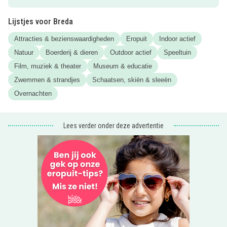
hoogte houdt van de leukste kinderactiviteiten? En voor
een kijkje achter de schermen kijk je op
Instagram
.
Lijstjes voor Breda
Attracties & bezienswaardigheden
Eropuit
Indoor actief
Like ons nu dan mis je niks!
Natuur
Boerderij & dieren
Outdoor actief
Speeltuin
Film, muziek & theater
Museum & educatie
Zwemmen & strandjes
Schaatsen, skiën & sleeën
Overnachten
Lees verder onder deze advertentie