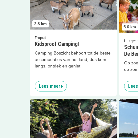
2.8
km
5.6
km
Eropuit
Uitagen
Kidsproof Camping!
Schui
De Be
Camping Boszicht behoort tot de beste
accomodaties van het land, dus kom
Op zoek
langs, ontdek en geniet!
de zom
Lees meer
Lees
Lees meer
Avonturenpark De Bergen | Dagje uit 
Lees me