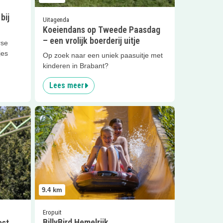
bij
Uitagenda
Koeiendans op Tweede Paasdag
– een vrolijk boerderij uitje
rse
jes
Op zoek naar een uniek paasuitje met
kinderen in Brabant?
Lees meer
Kinderfeest
Lees meer
BillyBird Hemelrijk
9.4
km
Eropuit
BillyBird Hemelrijk
est