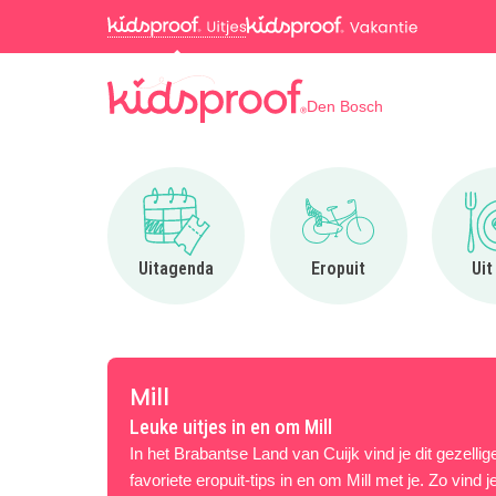
Den Bosch
Ga naar Uitagenda
Ga naar Eropuit
Uitagenda
Eropuit
Uit
Mill
Leuke uitjes in en om Mill
In het Brabantse Land van Cuijk vind je dit gezellig
favoriete eropuit-tips in en om Mill met je. Zo vind je