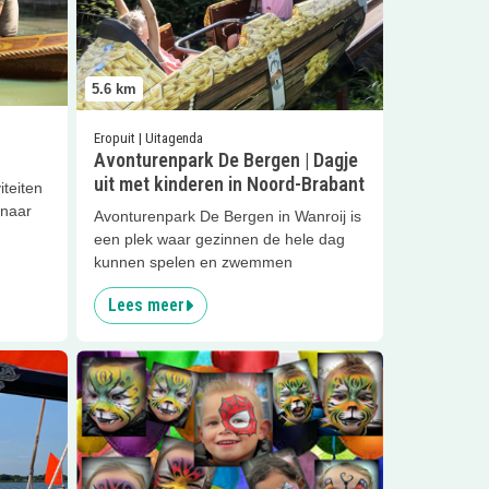
5.6
km
Eropuit | Uitagenda
Avonturenpark De Bergen | Dagje
uit met kinderen in Noord-Brabant
iteiten
 naar
Avonturenpark De Bergen in Wanroij is
een plek waar gezinnen de hele dag
kunnen spelen en zwemmen
Lees meer
Lees meer
Schmink en Glitter