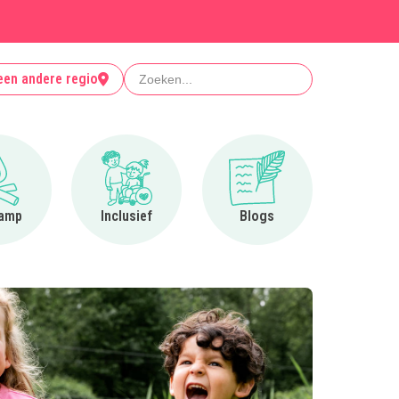
Zoeken
een andere regio
Ga naar Op kamp
Ga naar Inclusief
Ga naar Blogs
amp
Inclusief
Blogs