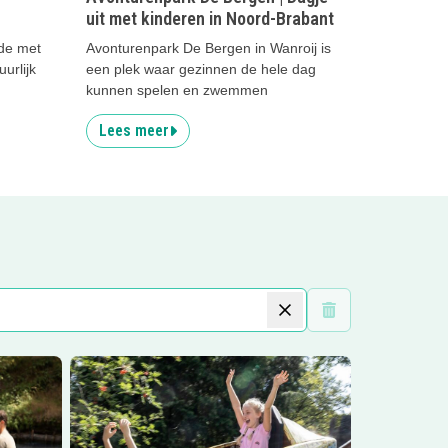
uit met kinderen in Noord-Brabant
de met
Avonturenpark De Bergen in Wanroij is
urlijk
een plek waar gezinnen de hele dag
kunnen spelen en zwemmen
Lees meer
Wis filters
ergen!
Lees meer
Avonturenpark De Bergen | Dagje uit met 