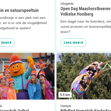
Uitagenda
Open Dag Maashorstboeren 
in en natuurspeeltuin
Volkelse Hooiberg
hoolbosje is een plek met een
Een dagje naar de boerderij, ve
n, en is er ook de mogelijkheid
zuivel proeven en boerenspellet
itgebreid te spelen!
doen?
 meer
Lees meer
er
Nieuwjaarsduik Volkel
Lees meer
BillyBird Hemelrijk 
9.4
km
da
Feestjes
jaarsduik Volkel
BillyBird Hemelrijk Kinderfe