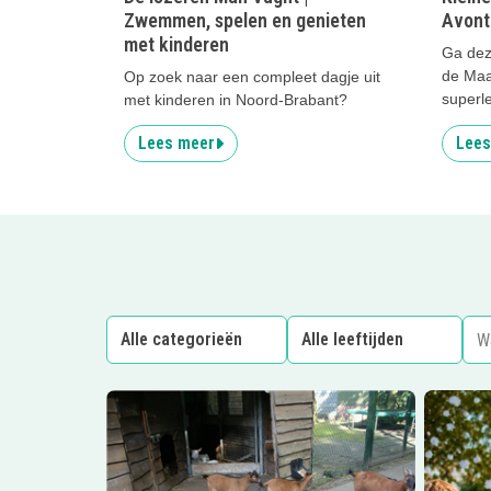
Zwemmen, spelen en genieten
Avont
met kinderen
Ga dez
de Maa
Op zoek naar een compleet dagje uit
superl
met kinderen in Noord-Brabant?
Lees meer
Lees
Lees meer
Kidsproof Camping!
Lees me