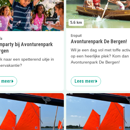
5.6
km
Eropuit
da
Avonturenpark De Bergen!
mparty bij Avonturenpark
rgen
Wil je een dag vol met toffe activ
op een heerlijke plek? Kom dan
 naar een spetterend uitje in
Avonturenpark De Bergen!
ervakantie?
 meer
Lees meer
met kinderen in Noord-Brabant
er
Zeilcursus
Lees meer
Zeilcursus