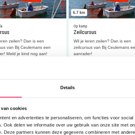
6.7
km
da
Op kamp
ursus
Zeilcursus
leren zeilen? Dan is een
Wil je leren zeilen? Dan is een
rsus van Bij Ceulemans een
zeilcursus van Bij Ceulemans e
er! Meld je kind nog aan!
aanrader!
 meer
Lees meer
Details
er
Kleine Ontdekkers, Grootse Avonturen in de Maashorst
Lees meer
Dierenpark Zie-Zoo
 van cookies
ent en advertenties te personaliseren, om functies voor social
. Ook delen we informatie over uw gebruik van onze site met on
e. Deze partners kunnen deze gegevens combineren met andere i