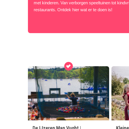
met kinderen. Van verborgen speeltuinen tot kindvr
restaurants. Ontdek hier wat er te doen is!
De IJzeren Man Vught |
Klein