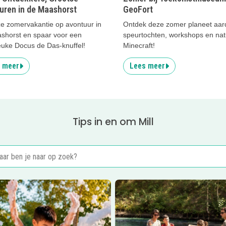
uren in de Maashorst
GeoFort
e zomervakantie op avontuur in
Ontdek deze zomer planeet aar
shorst en spaar voor een
speurtochten, workshops en natu
euke Docus de Das-knuffel!
Minecraft!
 meer
Lees meer
Tips in en om Mill
er
Schuimparty bij Avonturenpark De Bergen
Lees meer
Avonturenpark De B