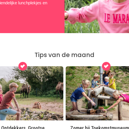
iendelijke lunchplekjes en
Tips van de maand
e Ontdekkers, Grootse
Zomer bij Toekomstmuseum