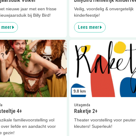
et nieuwe jaar met een frisse
Veilig, voordelig & onvergetelijk
Nieuwjaarsduik bij Billy Bird!
kinderfeestje!
 meer
Lees meer
er
Repelsteeltje 4+
Lees meer
Raketje 2+
9.8
km
da
Uitagenda
teeltje 4+
Raketje 2+
ikale familievoorstelling vol
Theater voorstelling voor peuter
 over liefde en aandacht voor
kleuters! Superleuk!
e gezin!