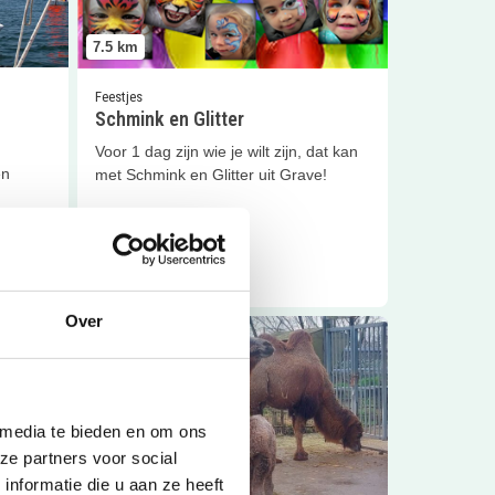
7.5
km
Feestjes
Schmink en Glitter
Voor 1 dag zijn wie je wilt zijn, dat kan
Sluiten
en
met Schmink en Glitter uit Grave!
Lees meer
Over
Lees meer
Dierenpark Zie-Zoo
 media te bieden en om ons
ze partners voor social
nformatie die u aan ze heeft