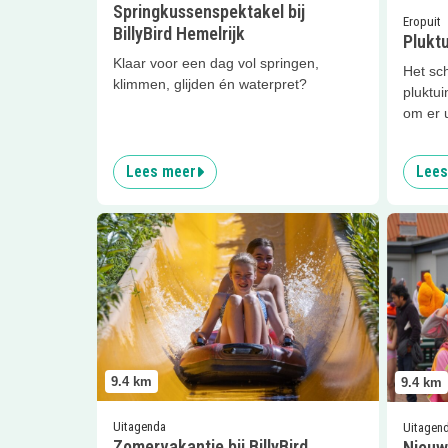
Springkussenspektakel bij
Eropuit
BillyBird Hemelrijk
Pluktu
Klaar voor een dag vol springen,
Het sc
klimmen, glijden én waterpret?
pluktui
om er u
Lees meer
Lees
Lees meer
Zomervakantie bij BillyBird Hemelrijk
Lees me
9.4
km
9.4
km
Uitagenda
Uitagen
Zomervakantie bij BillyBird
Nieuw