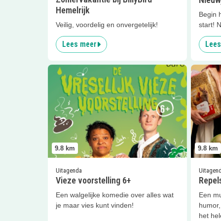
Hemelrijk
Begin h
start! 
Veilig, voordelig en onvergetelijk!
Lees meer
Lees
Lees meer
Vieze voorstelling 6+
Lees me
9.8
km
9.8
km
Uitagenda
Uitagen
Vieze voorstelling 6+
Repels
Een walgelijke komedie over alles wat
Een muz
je maar vies kunt vinden!
humor,
het hel