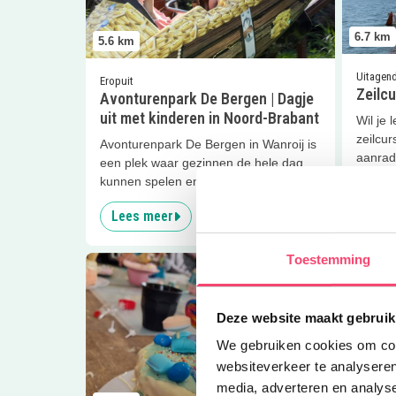
6.7
km
5.6
km
Uitagen
Eropuit
Zeilc
Avonturenpark De Bergen | Dagje
uit met kinderen in Noord-Brabant
Wil je 
zeilcu
Avonturenpark De Bergen in Wanroij is
aanrad
een plek waar gezinnen de hele dag
kunnen spelen en zwemmen
Lees meer
Lees
Toestemming
Lees meer
Creatieve kinderfeestjes
Lees me
Deze website maakt gebruik
We gebruiken cookies om cont
websiteverkeer te analyseren
media, adverteren en analys