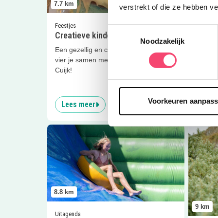
8.2
km
7.7
km
verstrekt of die ze hebben v
Eropuit 
Feestjes
Toestemmingsselectie
Klein
Creatieve kinderfeestjes
Noodzakelijk
Avont
Een gezellig en creatief kinderfeestje
vier je samen met SterrePracht uit
Ga dez
Cuijk!
de Maa
superl
Voorkeuren aanpas
Lees meer
Lees
Lees meer
Springkussenspektakel bij BillyBird He
Lees me
8.8
km
9
km
Uitagenda