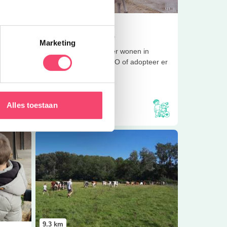
8.6
km
Inclusief
Dierenpark Zie-Zoo
Marketing
Ontdek welke dieren er wonen in
zorgdierentuin Zie-ZOO of adopteer er
oog in
zelf een!
 de
Alles toestaan
Lees meer
boeren bij Volkelse Hooiberg
Lees meer
Koeiendans op Tweede Paasdag – een vroli
9.3
km