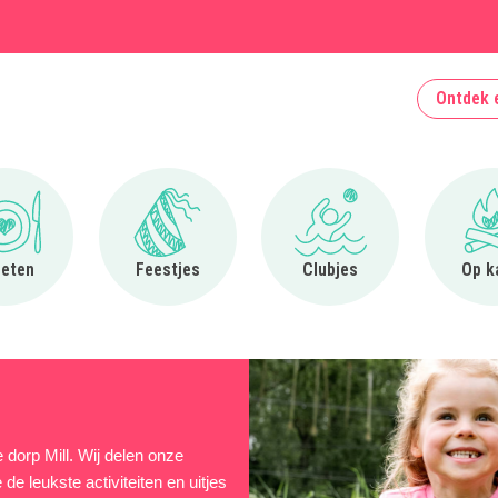
Ontdek 
Ga naar Uit eten
Ga naar Feestjes
Ga naar Clubjes
 eten
Feestjes
Clubjes
Op k
e dorp Mill. Wij delen onze
 de leukste activiteiten en uitjes