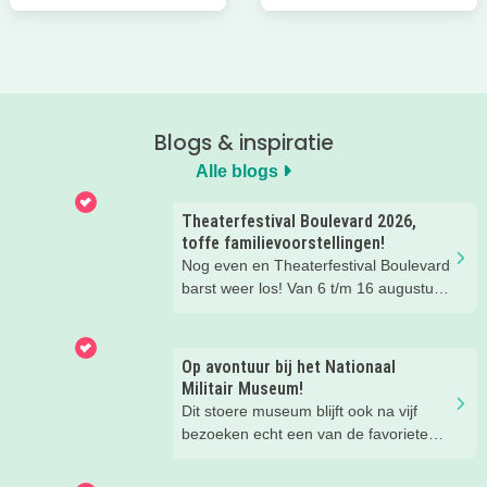
Blogs & inspiratie
Alle blogs
Theaterfestival Boulevard 2026,
toffe familievoorstellingen!
Nog even en Theaterfestival Boulevard
barst weer los! Van 6 t/m 16 augustus
verandert de binnenstad van Den
Bosch in één groot festival vol
jeugdvoorstellingen, creatieve
Op avontuur bij het Nationaal
workshops, straattheater en het
Militair Museum!
gezellige familieplein IK MAAK MEE.
Dit stoere museum blijft ook na vijf
Omdat er iedere dag zoveel te beleven
bezoeken echt een van de favoriete
is, hebben wij de leukste tips per dag
musea van onze kinderen. Een goede
voor je verzameld. Zo kies je makkelijk
reden om de kids eens te vragen wat