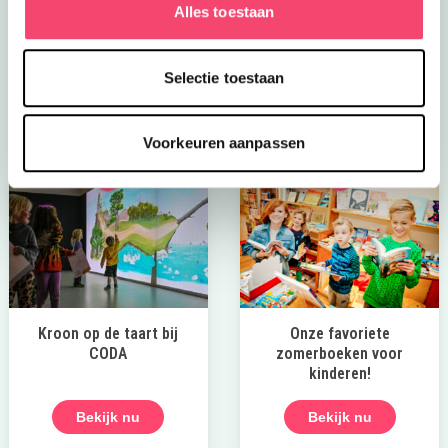
Alles toestaan
Ontdek de leukste gezinsuitjes in en om Den Bosch:
van kindvriendelijke festivals tot verkoelende
speeltuinen en spannende wandelroutes!
Selectie toestaan
Laat die zomer maar komen!
Voorkeuren aanpassen
Kroon op de taart bij
Onze favoriete
CODA
zomerboeken voor
kinderen!
Bekijk nu
Bekijk nu