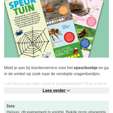
Meld je aan bij klantenservice voor het
speurboekje
en ga
in de winkel op zoek naar de verstopte vragenbordjes.
Lukt het jou om alles goed te beantwoorden? Dan word je
beloond met een klein cadeautje! Leuke activiteit voor in
Lees verder
de
zomervakantie
!
Data:
Klik op de roze button voor meer informatie.
Helaas, dit evenement is voorbij. Bekijk onze
uitagenda