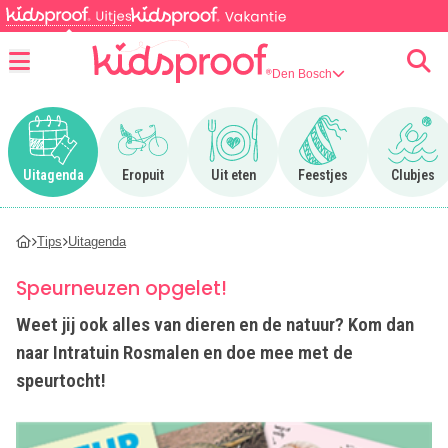
Den Bosch
Menu
Ga naar Uitagenda
Ga naar Eropuit
Ga naar Uit eten
Ga naar Feestjes
Ga n
Uitagenda
Eropuit
Uit eten
Feestjes
Clubjes
Tips
Uitagenda
Speurneuzen opgelet!
Weet jij ook alles van dieren en de natuur? Kom dan
naar Intratuin Rosmalen en doe mee met de
speurtocht!