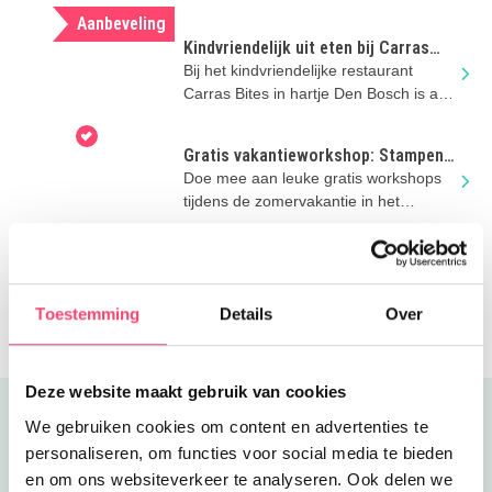
games bij The Chocolate Factory in
Aanbeveling
Veghel
Kindvriendelijk uit eten bij Carras
Bites in Den Bosch
Bij het kindvriendelijke restaurant
Carras Bites in hartje Den Bosch is aan
het hele gezin gedacht!
Gratis vakantieworkshop: Stampen,
bouwen, groeien
Doe mee aan leuke gratis workshops
tijdens de zomervakantie in het
Noordbrabants Museum!
Zelf de klokken luiden in de Sint-
Jan? Dat kan!
Ontdek Den Bosch vanaf het water
tijdens een rondvaart over de
Toestemming
Details
Over
Binnendieze én beklim de Sint-
Janstoren!
Deze website maakt gebruik van cookies
Uitgelicht
We gebruiken cookies om content en advertenties te
personaliseren, om functies voor social media te bieden
en om ons websiteverkeer te analyseren. Ook delen we