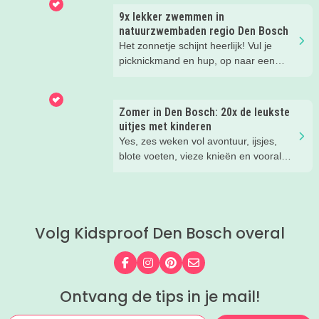
de festivaldag die het beste bij jullie
ze zo leuk vinden aan het NMM. ‘De
9x lekker zwemmen in
gezin past.
mega coole vliegtuigen overal’, ‘de
natuurzwembaden regio Den Bosch
stormbaan buiten’, ‘de Xplore’ en het
Het zonnetje schijnt heerlijk! Vul je
'zelf in een mini-jeep rijden’. Voor ons
picknickmand en hup, op naar een
dus alle reden om nog een keer te
leuke waterplas met strandje. Waar je
gaan!
lekker kunt spelen en zwemmen met
het hele gezin. In het water, op het
Zomer in Den Bosch: 20x de leukste
strand, in de speeltuin of in het gras!
uitjes met kinderen
Tijd om lekker aftekoelen in het
Yes, zes weken vol avontuur, ijsjes,
zwemwater.
blote voeten, vieze knieën en vooral
héél veel leuke herinneringen. Wij
hebben weer de allerleukste uitjes,
zomertips, een gratis bucketlist én
zelfs een exclusieve Kidsproof-deal
Volg Kidsproof Den Bosch overal
voor je verzameld.
Volg ons op Facebook
Volg ons op Instagram
Volg ons op Pinterest
Mail ons
Ontvang de tips in je mail!