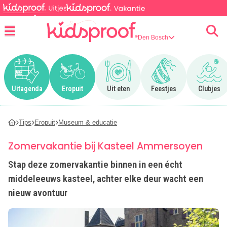
Den Bosch
Menu
Ga naar Uitagenda
Ga naar Eropuit
Ga naar Uit eten
Ga naar Feestjes
Ga n
Uitagenda
Eropuit
Uit eten
Feestjes
Clubjes
Tips
Eropuit
Museum & educatie
Zomervakantie bij Kasteel Ammersoyen
Stap deze zomervakantie binnen in een écht
middeleeuws kasteel, achter elke deur wacht een
nieuw avontuur