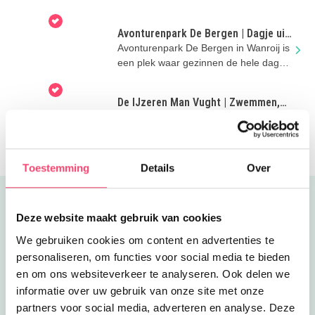
✓ Hoogtepuntenrondleiding – iedere dinsdag en
Minecraft!
donderdag om 11.30 uur
Avonturenpark De Bergen | Dagje uit
✓ Workshop Maak je eigen wapenschild – 15 juli & 5
met kinderen in Noord-Brabant
Avonturenpark De Bergen in Wanroij is
augustus
een plek waar gezinnen de hele dag
✓ Rondleiding XL: Geheimen van het gebouw – 2
kunnen spelen en zwemmen
augustus
De IJzeren Man Vught | Zwemmen,
Praktische informatie Zomervakantie Kasteel
spelen en genieten met kinderen
Op zoek naar een compleet dagje uit
met kinderen in Noord-Brabant?
Ammersoyen
✓ Periode: 10 juli t/m 23 augustus 2026
Toestemming
Details
Over
✓ Openingstijden: dinsdag t/m zondag van 11.00 tot 17.00
uur
✓ Locatie: Kasteellaan 1, Ammerzoden
Uitgelicht
Deze website maakt gebruik van cookies
✓ Entree: volwassenen €15, kinderen €7,50
✓ Museumkaart, GLK-donateurs en VriendenLoterij VIP-
We gebruiken cookies om content en advertenties te
kaart gratis
personaliseren, om functies voor social media te bieden
✓ Reserveren wordt aanbevolen
en om ons websiteverkeer te analyseren. Ook delen we
informatie over uw gebruik van onze site met onze
Tip van Kidsproof Den Bosch
partners voor social media, adverteren en analyse. Deze