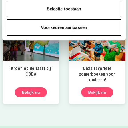
Laat die zomer maar komen!
ook onze
Uitagenda boordevol toffe tips!
Selectie toestaan
Voorkeuren aanpassen
Kroon op de taart bij
Onze favoriete
CODA
zomerboeken voor
kinderen!
Bekijk nu
Bekijk nu