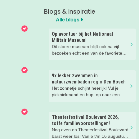
Blogs & inspiratie
Alle blogs
Op avontuur bij het Nationaal
Militair Museum!
Dit stoere museum blijft ook na vijf
bezoeken echt een van de favoriete
musea van onze kinderen. Een goede
reden om de kids eens te vragen wat
ze zo leuk vinden aan het NMM. ‘De
9x lekker zwemmen in
mega coole vliegtuigen overal’, ‘de
natuurzwembaden regio Den Bosch
stormbaan buiten’, ‘de Xplore’ en het
Het zonnetje schijnt heerlijk! Vul je
'zelf in een mini-jeep rijden’. Voor ons
picknickmand en hup, op naar een
dus alle reden om nog een keer te
leuke waterplas met strandje. Waar je
gaan!
lekker kunt spelen en zwemmen met
het hele gezin. In het water, op het
Theaterfestival Boulevard 2026,
strand, in de speeltuin of in het gras!
toffe familievoorstellingen!
Tijd om lekker aftekoelen in het
Nog even en Theaterfestival Boulevard
zwemwater.
barst weer los! Van 6 t/m 16 augustus