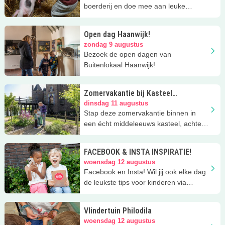
boerderij en doe mee aan leuke
activiteiten
Open dag Haanwijk!
zondag 9 augustus
Bezoek de open dagen van
Buitenlokaal Haanwijk!
Zomervakantie bij Kasteel
Ammersoyen
dinsdag 11 augustus
Stap deze zomervakantie binnen in
een écht middeleeuws kasteel, achter
elke deur wacht een nieuw avontuur
FACEBOOK & INSTA INSPIRATIE!
woensdag 12 augustus
Facebook en Insta! Wil jij ook elke dag
de leukste tips voor kinderen via
facebook of Instagram?
Vlindertuin Philodila
woensdag 12 augustus