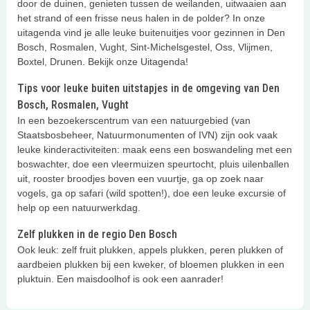
door de duinen, genieten tussen de weilanden, uitwaaien aan
het strand of een frisse neus halen in de polder? In onze
uitagenda vind je alle leuke buitenuitjes voor gezinnen in Den
Bosch, Rosmalen, Vught, Sint-Michelsgestel, Oss, Vlijmen,
Boxtel, Drunen. Bekijk onze Uitagenda!
Tips voor leuke buiten uitstapjes in de omgeving van Den
Bosch, Rosmalen, Vught
In een bezoekerscentrum van een natuurgebied (van
Staatsbosbeheer, Natuurmonumenten of IVN) zijn ook vaak
leuke kinderactiviteiten: maak eens een boswandeling met een
boswachter, doe een vleermuizen speurtocht, pluis uilenballen
uit, rooster broodjes boven een vuurtje, ga op zoek naar
vogels, ga op safari (wild spotten!), doe een leuke excursie of
help op een natuurwerkdag.
Zelf plukken in de regio Den Bosch
Ook leuk: zelf fruit plukken, appels plukken, peren plukken of
aardbeien plukken bij een kweker, of bloemen plukken in een
pluktuin. Een maisdoolhof is ook een aanrader!