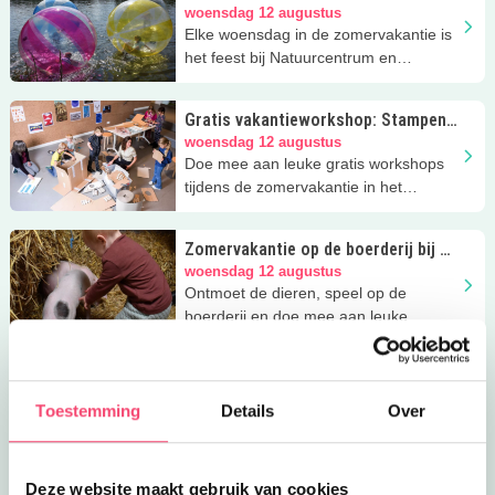
Oss
woensdag 12 augustus
Elke woensdag in de zomervakantie is
het feest bij Natuurcentrum en
stadsboerderij De Elzenhoek in Oss!
Gratis vakantieworkshop: Stampen,
bouwen, groeien
woensdag 12 augustus
Doe mee aan leuke gratis workshops
tijdens de zomervakantie in het
Noordbrabants Museum!
Zomervakantie op de boerderij bij Bij
Kato
woensdag 12 augustus
Ontmoet de dieren, speel op de
boerderij en doe mee aan leuke
activiteiten
Nieuwsbrief Kidsproof Den Bosch
donderdag 13 augustus
Toestemming
Details
Over
Wekelijks de leukste tips en handige
overzichten gratis in je mailbox!
Deze website maakt gebruik van cookies