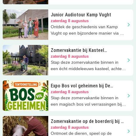
Junior Audiotour Kamp Vught
zaterdag 8 augustus
Ontdek de geschiedenis van Kamp
Vught op een bijzondere manier via de
Audiotour Junior!
Zomervakantie bij Kasteel
Ammersoyen
zaterdag 8 augustus
Stap deze zomervakantie binnen in
een écht middeleeuws kasteel, achter
elke deur wacht een nieuw avontuur
Expo Bos vol geheimen bij De
Elzenhoek in Oss
zaterdag 8 augustus
Stap deze zomervakantie binnen in
een magisch bos vol verrassingen bij
Natuurcentrum De Elzenhoek in Oss
Zomervakantie op de boerderij bij Bij
Kato
zaterdag 8 augustus
Ontmoet de dieren, speel op de