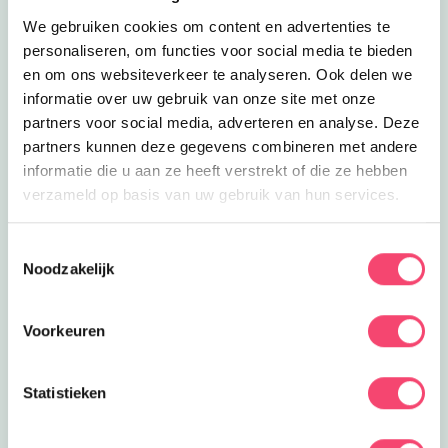
Zomervakantie bij Kasteel
We gebruiken cookies om content en advertenties te
Ammersoyen
donderdag 13 augustus
personaliseren, om functies voor social media te bieden
Stap deze zomervakantie binnen in
een écht middeleeuws kasteel, achter
en om ons websiteverkeer te analyseren. Ook delen we
Sluiten
elke deur wacht een nieuw avontuur
informatie over uw gebruik van onze site met onze
partners voor social media, adverteren en analyse. Deze
Ontmoeting met een Alpaca!
partners kunnen deze gegevens combineren met andere
vrijdag 14 augustus
Kom naar de Alpacafarm in
informatie die u aan ze heeft verstrekt of die ze hebben
Vorstenbosch, knuffel en wandel met
verzameld op basis van uw gebruik van hun services.
een échte Alpaca!
Zomervakantie op de boerderij bij Bij
Toestemmingsselectie
Kato
vrijdag 14 augustus
Noodzakelijk
Ontmoet de dieren, speel op de
boerderij en doe mee aan leuke
activiteiten
Voorkeuren
De Ontdekkast!
zaterdag 15 augustus
Statistieken
Doe mee en maak kans op één van de 5
Ideale familie-activiteit voor de
schoolvakantie!
gezinstickets voor Kasteel de Haar!