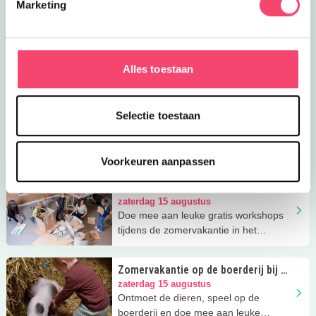
Marketing
Ja, ik wil winnen!
Junior Audiotour Kamp Vught
zaterdag 15 augustus
Ontdek de geschiedenis van Kamp
Vught op een bijzondere manier via de
Alles toestaan
Audiotour Junior!
Zomervakantie bij Kasteel
Selectie toestaan
Ammersoyen
zaterdag 15 augustus
Stap deze zomervakantie binnen in
een écht middeleeuws kasteel, achter
Voorkeuren aanpassen
elke deur wacht een nieuw avontuur
Gratis vakantieworkshop: Stampen,
bouwen, groeien
zaterdag 15 augustus
Doe mee aan leuke gratis workshops
tijdens de zomervakantie in het
Noordbrabants Museum!
Zomervakantie op de boerderij bij Bij
Kato
zaterdag 15 augustus
Ontmoet de dieren, speel op de
boerderij en doe mee aan leuke