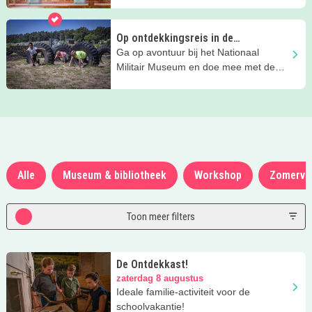
games bij The Chocolate Factory in
Veghel
Op ontdekkingsreis in de
zomervakantie
Ga op avontuur bij het Nationaal
Militair Museum en doe mee met de
stoere activiteiten
Alle
Museum & bibliotheek
Workshop
Zomerva
Toon meer filters
De Ontdekkast!
zaterdag 8 augustus
Ideale familie-activiteit voor de
schoolvakantie!