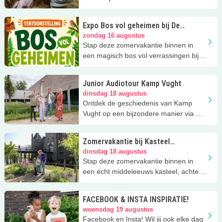
activiteiten
Expo Bos vol geheimen bij De
Elzenhoek in Oss
zondag 16 augustus
Stap deze zomervakantie binnen in
een magisch bos vol verrassingen bij
Natuurcentrum De Elzenhoek in Oss
Junior Audiotour Kamp Vught
dinsdag 18 augustus
Ontdek de geschiedenis van Kamp
Vught op een bijzondere manier via de
Audiotour Junior!
Zomervakantie bij Kasteel
Ammersoyen
dinsdag 18 augustus
Stap deze zomervakantie binnen in
een écht middeleeuws kasteel, achter
elke deur wacht een nieuw avontuur
FACEBOOK & INSTA INSPIRATIE!
woensdag 19 augustus
Facebook en Insta! Wil jij ook elke dag