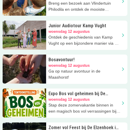
Breng een bezoek aan Vlindertuin
Philodila en ontdek de mooiste
vlinders!
Junior Audiotour Kamp Vught
woensdag 12 augustus
Ontdek de geschiedenis van Kamp
Vught op een bijzondere manier via de
Audiotour Junior!
Bosavontuur!
woensdag 12 augustus
Ga op natuur avontuur in de
Maashorst!
Expo Bos vol geheimen bij De
Elzenhoek in Oss
woensdag 12 augustus
Stap deze zomervakantie binnen in
een magisch bos vol verrassingen bij
Natuurcentrum De Elzenhoek in Oss
Zomer vol Feest bij De Elzenhoek in