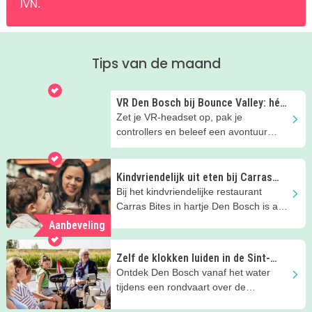
IVN.
Tips van de maand
VR Den Bosch bij Bounce Valley: hét
zomervakantie-uitje vol avontuur
Zet je VR-headset op, pak je
controllers en beleef een avontuur
waarin je zelf de hoofdrol speelt!
Kindvriendelijk uit eten bij Carras
Bites in Den Bosch
Bij het kindvriendelijke restaurant
Carras Bites in hartje Den Bosch is aan
het hele gezin gedacht!
Aanbeveling
Zelf de klokken luiden in de Sint-
Jan? Dat kan!
Ontdek Den Bosch vanaf het water
tijdens een rondvaart over de
Binnendieze én beklim de Sint-