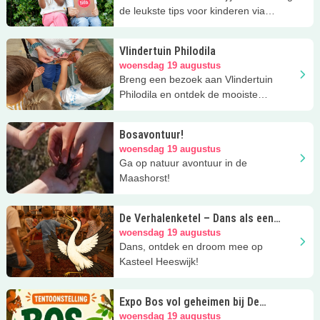
de leukste tips voor kinderen via
facebook of Instagram?
Vlindertuin Philodila
woensdag 19 augustus
Breng een bezoek aan Vlindertuin
Philodila en ontdek de mooiste
vlinders!
Bosavontuur!
woensdag 19 augustus
Ga op natuur avontuur in de
Maashorst!
De Verhalenketel – Dans als een
kraanvogel
woensdag 19 augustus
Dans, ontdek en droom mee op
Kasteel Heeswijk!
Expo Bos vol geheimen bij De
Elzenhoek in Oss
woensdag 19 augustus