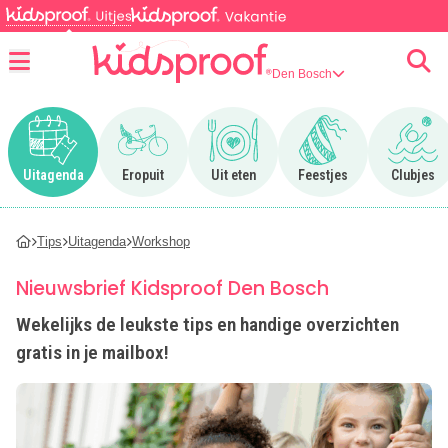
Den Bosch
Menu
Ga naar Uitagenda
Ga naar Eropuit
Ga naar Uit eten
Ga naar Feestjes
Ga n
Uitagenda
Eropuit
Uit eten
Feestjes
Clubjes
Tips
Uitagenda
Workshop
Nieuwsbrief Kidsproof Den Bosch
Wekelijks de leukste tips en handige overzichten
gratis in je mailbox!