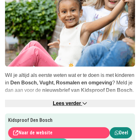
Wil je altijd als eerste weten wat er te doen is met kinderen
in
Den Bosch, Vught, Rosmalen en omgeving
? Meld je
dan aan voor de
nieuwsbrief van Kidsproof Den Bosch
.
Elke week sturen wij de leukste
uitjes, activiteiten,
Lees verder
weekendtips en handige lijstjes voor gezinnen met
kinderen
in de regio Den Bosch. Denk aan speeltuinen,
Kidsproof Den Bosch
evenementen, workshops, kindvriendelijke restaurants en
Naar de website
Deel
seizoensuitjes.