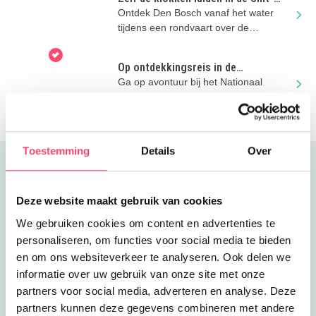
Jan? Dat kan!
Ontdek Den Bosch vanaf het water
tijdens een rondvaart over de
Binnendieze én beklim de Sint-
Janstoren!
Op ontdekkingsreis in de
zomervakantie
Ga op avontuur bij het Nationaal
Militair Museum en doe mee met de
stoere activiteiten
Toestemming
Details
Over
Uitgelicht
Deze website maakt gebruik van cookies
We gebruiken cookies om content en advertenties te
personaliseren, om functies voor social media te bieden
en om ons websiteverkeer te analyseren. Ook delen we
informatie over uw gebruik van onze site met onze
partners voor social media, adverteren en analyse. Deze
partners kunnen deze gegevens combineren met andere