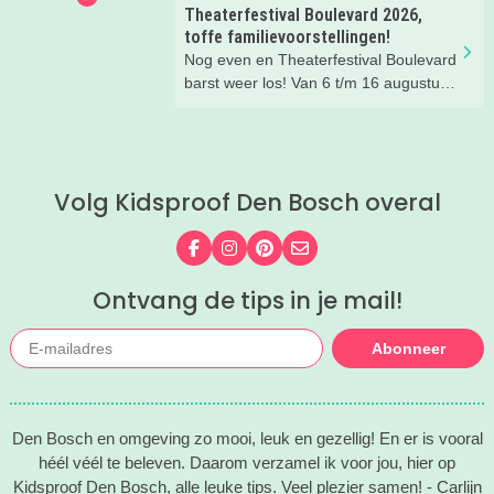
zomertips, een gratis bucketlist én
Theaterfestival Boulevard 2026,
zelfs een exclusieve Kidsproof-deal
toffe familievoorstellingen!
voor je verzameld.
Nog even en Theaterfestival Boulevard
barst weer los! Van 6 t/m 16 augustus
verandert de binnenstad van Den
Bosch in één groot festival vol
jeugdvoorstellingen, creatieve
workshops, straattheater en het
Volg Kidsproof Den Bosch overal
gezellige familieplein IK MAAK MEE.
Omdat er iedere dag zoveel te beleven
is, hebben wij de leukste tips per dag
Volg ons op Facebook
Volg ons op Instagram
Volg ons op Pinterest
Mail ons
voor je verzameld. Zo kies je makkelijk
de festivaldag die het beste bij jullie
Ontvang de tips in je mail!
gezin past.
Abonneer
Den Bosch en omgeving zo mooi, leuk en gezellig! En er is vooral
héél véél te beleven. Daarom verzamel ik voor jou, hier op
Kidsproof Den Bosch, alle leuke tips. Veel plezier samen! - Carlijn