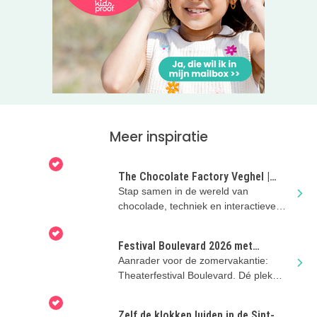
Meer inspiratie
The Chocolate Factory Veghel |
Zomervakantie met kinderen
Stap samen in de wereld van
chocolade, techniek en interactieve
games bij The Chocolate Factory in
Veghel
Festival Boulevard 2026 met
kinderen in Den Bosch
Aanrader voor de zomervakantie:
Theaterfestival Boulevard. Dé plek
voor theater, dans en muziek voor kids
Zelf de klokken luiden in de Sint-