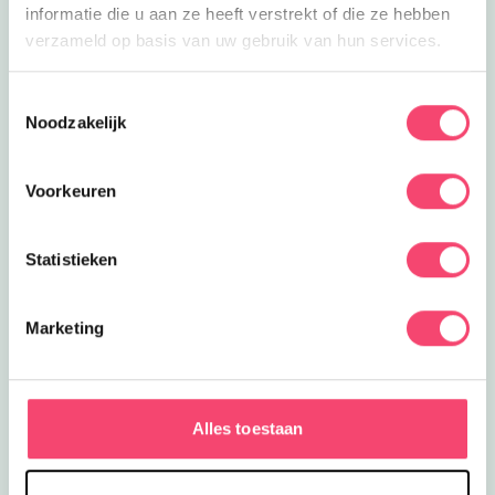
informatie die u aan ze heeft verstrekt of die ze hebben
verzameld op basis van uw gebruik van hun services.
Toestemmingsselectie
Noodzakelijk
Voorkeuren
Statistieken
ZOMERVAKANTIE!
Marketing
Ontdek de leukste gezinsuitjes in en om Den Bosch:
van kindvriendelijke festivals tot verkoelende
speeltuinen en spannende wandelroutes!
Alles toestaan
Laat die zomer maar komen!