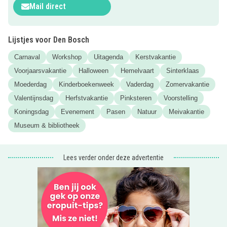
Mail direct
Zo hoef je nooit meer te zoeken naar leuke dingen om te
doen met de kids. De beste tips ontvang je gewoon gratis
in je mailbox.
Lijstjes voor Den Bosch
Meld je nu aan voor de nieuwsbrief van Kidsproof Den
Carnaval
Workshop
Uitagenda
Kerstvakantie
Bosch en mis geen enkel leuk uitje meer.
Voorjaarsvakantie
Halloween
Hemelvaart
Sinterklaas
Moederdag
Kinderboekenweek
Vaderdag
Zomervakantie
Je hoeft alleen maar even
hier
te klikken om je aan te
melden!
Valentijnsdag
Herfstvakantie
Pinksteren
Voorstelling
Koningsdag
Evenement
Pasen
Natuur
Meivakantie
Museum & bibliotheek
Lees verder onder deze advertentie