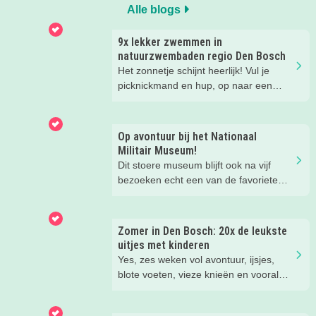
Alle blogs
9x lekker zwemmen in
natuurzwembaden regio Den Bosch
Het zonnetje schijnt heerlijk! Vul je
picknickmand en hup, op naar een
leuke waterplas met strandje. Waar je
lekker kunt spelen en zwemmen met
het hele gezin. In het water, op het
Op avontuur bij het Nationaal
strand, in de speeltuin of in het gras!
Militair Museum!
Tijd om lekker aftekoelen in het
Dit stoere museum blijft ook na vijf
zwemwater.
bezoeken echt een van de favoriete
musea van onze kinderen. Een goede
reden om de kids eens te vragen wat
ze zo leuk vinden aan het NMM. ‘De
Zomer in Den Bosch: 20x de leukste
mega coole vliegtuigen overal’, ‘de
uitjes met kinderen
stormbaan buiten’, ‘de Xplore’ en het
Yes, zes weken vol avontuur, ijsjes,
'zelf in een mini-jeep rijden’. Voor ons
blote voeten, vieze knieën en vooral
dus alle reden om nog een keer te
héél veel leuke herinneringen. Wij
gaan!
hebben weer de allerleukste uitjes,