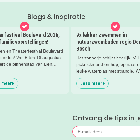
Blogs & inspiratie
erfestival Boulevard 2026,
9x lekker zwemmen in
familievoorstellingen!
natuurzwembaden regio De
Bosch
en en Theaterfestival Boulevard
eer los! Van 6 t/m 16 augustus
Het zonnetje schijnt heerlijk! Vul 
ert de binnenstad van Den
picknickmand en hup, op naar 
n één groot festival vol
leuke waterplas met strandje. W
orstellingen, creatieve
lekker kunt spelen en zwemmen
 meer
Lees meer
ps, straattheater en het
het hele gezin. In het water, op 
ige familieplein IK MAAK MEE.
strand, in de speeltuin of in het 
er iedere dag zoveel te beleven
Tijd om lekker aftekoelen in het
ben wij de leukste tips per dag
zwemwater.
 verzameld. Zo kies je makkelijk
Ontvang de tips in j
ivaldag die het beste bij jullie
ast.