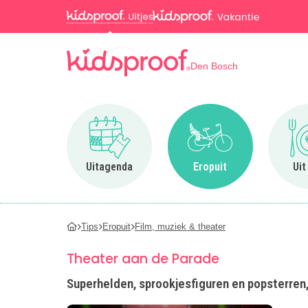
Den Bosch
Ga naar Uitagenda
Ga naar Eropuit
Uitagenda
Eropuit
Uit
Tips
Eropuit
Film, muziek & theater
Theater aan de Parade
Superhelden, sprookjesfiguren en popsterren,