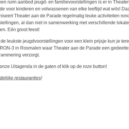
een ruim aanbod jeugd- en familievoorstellingen is er in Theate
de voor kinderen en volwassenen van elke leeftijd wat wils! Da
niseert Theater aan de Parade regelmatig leuke activiteiten ro
stellingen, al dan niet in samenwerking met verschillende lokale
jen. Eén groot feest!
de leukste jeugdvoorstellingen voor een klein prijsje kun je tere
ON-3 in Rosmalen waar Theater aan de Parade een gedeelte
rammering verzorgt.
ze Uitagenda in de gaten of klik op de roze button!
delijke restaurantjes
!