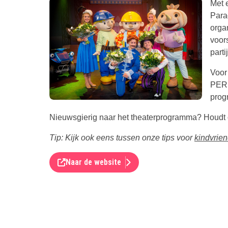
Met 
Para
orga
voor
parti
Voor 
PERR
prog
Nieuwsgierig naar het theaterprogramma? Houdt on
Tip: Kijk ook eens tussen onze tips voor
kindvrien
Naar de website