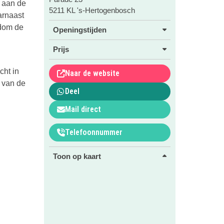
r aan de
5211 KL 's-Hertogenbosch
arnaast
ndom de
Openingstijden
Prijs
cht in
Naar de website
 van de
Deel
Mail direct
Telefoonnummer
Toon op kaart