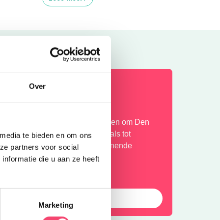
OMERVAKANTIE!
Over
ntdek de leukste gezinsuitjes in en om Den
osch: van kindvriendelijke festivals tot
 media te bieden en om ons
erkoelende speeltuinen en spannende
ze partners voor social
andelroutes!
nformatie die u aan ze heeft
Laat die zomer maar komen!
Marketing