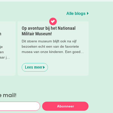
Alle blogs
Op avontuur bij het Nationaal
n
Militair Museum!
Dit stoere museum blijft ook na vijf
bezoeken echt een van de favoriete
je
musea van onze kinderen. Een goede
een
reden om de kids eens te vragen wat
aar je
ze zo leuk vinden aan het NMM. ‘De
 met
Lees meer
mega coole vliegtuigen overal’, ‘de
het
stormbaan buiten’, ‘de Xplore’ en het
gras!
'zelf in een mini-jeep rijden’. Voor ons
dus alle reden om nog een keer te
gaan!
e mail!
Abonneer