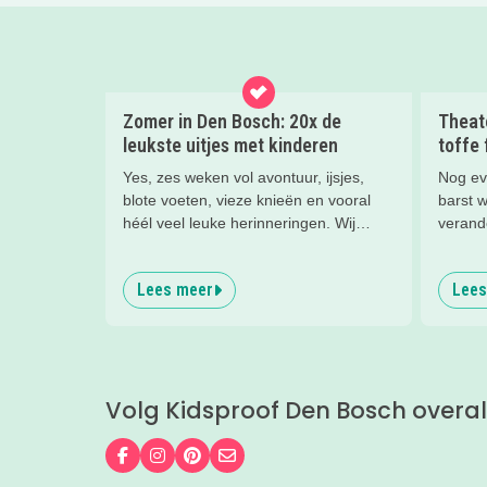
Zomer in Den Bosch: 20x de
Theat
leukste uitjes met kinderen
toffe 
Yes, zes weken vol avontuur, ijsjes,
Nog ev
blote voeten, vieze knieën en vooral
barst w
héél veel leuke herinneringen. Wij
verand
hebben weer de allerleukste uitjes,
Bosch i
zomertips, een gratis bucketlist én zelfs
jeugdvo
Lees meer
Lees
een exclusieve Kidsproof-deal voor je
worksho
verzameld.
gezell
Omdat 
is, heb
voor je
Volg Kidsproof Den Bosch overal
de fest
gezin p
Volg ons op Facebook
Volg ons op Instagram
Volg ons op Pinterest
Mail ons