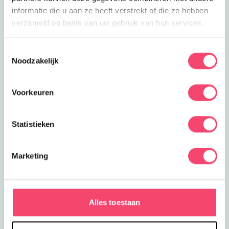
informatie die u aan ze heeft verstrekt of die ze hebben
verzameld op basis van uw gebruik van hun services.
Toestemmingsselectie
Noodzakelijk
Voorkeuren
Statistieken
Marketing
Haagse Hotspots met kids
In Den Haag geniet je met kids van het strand, de
winkels in de binnenstad en heel veel leuke attracties.
Alles toestaan
Van een ritje in de achtbaan in Drievliet tot onderwater
duiken in SEA LIFE. Perfect voor een heuse citytrip!