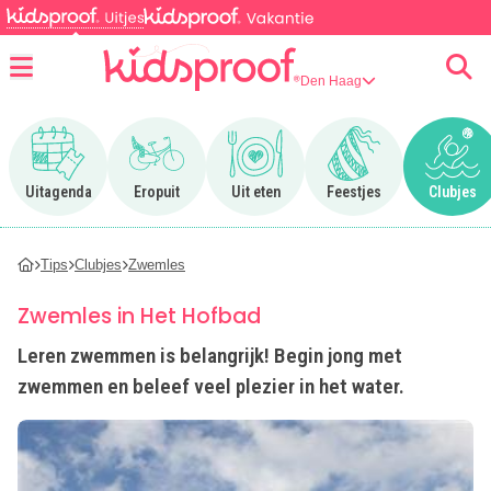
Den Haag
Menu
Ga naar Uitagenda
Ga naar Eropuit
Ga naar Uit eten
Ga naar Feestjes
Ga n
Uitagenda
Eropuit
Uit eten
Feestjes
Clubjes
Tips
Clubjes
Zwemles
Zwemles in Het Hofbad
Leren zwemmen is belangrijk! Begin jong met
zwemmen en beleef veel plezier in het water.