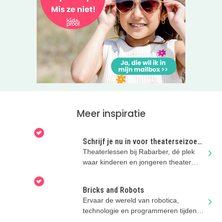
Meer inspiratie
Schrijf je nu in voor theaterseizoen
2026/2027
Theaterlessen bij Rabarber, dé plek
waar kinderen en jongeren theater
kunnen spelen, maken en beleven!
Bricks and Robots
Ervaar de wereld van robotica,
technologie en programmeren tijdens
de cursussen van Bricks & Robots!