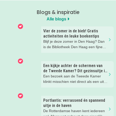
Blogs & inspiratie
Alle blogs
Vier de zomer in de bieb! Gratis
activiteiten én leuke boekentips
Blijf je deze zomer in Den Haag? Dan
is de Bibliotheek Den Haag een fijne
plek om samen naartoe te gaan. In de
Zomerbieb is elke dag iets te doen.
Van creatieve workshops en
Een kijkje achter de schermen van
voorleesmomenten tot spelletjes,
de Tweede Kamer? Dit gezinsuitje is
speurtochten en zomerse boekentips.
verrassend leuk!
Een bezoek aan de Tweede Kamer
En het mooiste? Alle activiteiten zijn
klinkt misschien niet direct als een uitje
gratis.
waar kinderen enthousiast van
worden. Blogmoeder Zi durfde het toch
aan met dochter Emily en werden
Portlantis: verrassend én spannend
tijdens de Familierondleiding van
uitje in de haven
ProDemos compleet verrast! Met een
De Rotterdamse haven kent iedereen
jonge sympathieke gids, interactieve