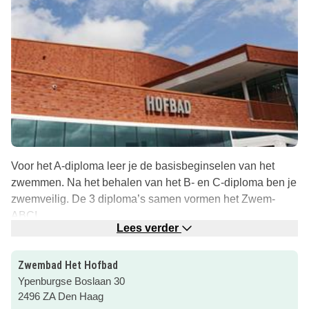
Voor het A-diploma leer je de basisbeginselen van het
zwemmen. Na het behalen van het B- en C-diploma ben je
zwemveilig. De 3 diploma’s samen vormen het Zwem-
ABC!
Lees verder
Leszwemmen in het Hofbad doe je bij de Hofspetters. Klik
voor meer informatie over zwemles bij Het Hofbad en
Zwembad Het Hofbad
andere baden in Den Haag door via de roze button.
Ypenburgse Boslaan 30
2496 ZA Den Haag
Tip: Bekijk ons
complete overzicht van zwemlessen
in en