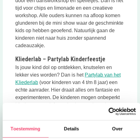
door een dansworkshop en spelletjes. Dan is het
tijd voor chips en limonade en een creatieve
workshop. Alle ouders kunnen na afloop komen
glunderen bij de mini show waar de geschminkte
kids op hebben geoefend. Natuurlijk gaan de
kinderen niet naar huis zonder spannend
cadeauzakje.
Kliederlab – Partylab Kinderfeestje
Is jouw kind dol op ontdekken, knutselen en
lekker vies worden? Dan is het
Partylab van het
Kliederlab
(voor kinderen van 4 t/m 8 jaar) een
echte aanrader. Hier draait alles om fantasie en
experimenteren. De kinderen mogen onbeperkt
kliederen, creatief aan de slag met hun eigen
kunstwerk én dat meenemen naar huis als
blijvende herinnering.
Toestemming
Details
Over
Tussendoor wordt er gezorgd voor limonade en
gezonde snacks, eventueel met een extra