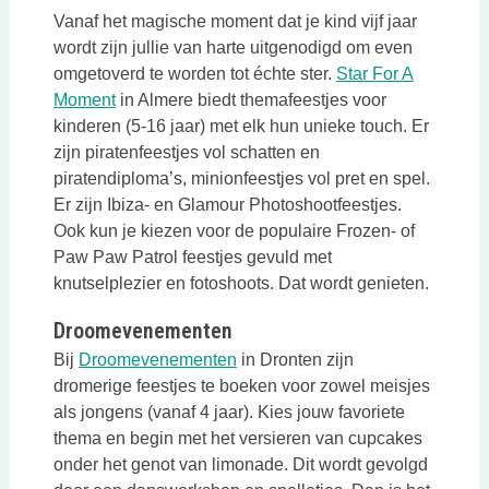
Vanaf het magische moment dat je kind vijf jaar
wordt zijn jullie van harte uitgenodigd om even
omgetoverd te worden tot échte ster.
Star For A
Deze link opent in een nieuwe tab
Moment
in Almere biedt themafeestjes voor
kinderen (5-16 jaar) met elk hun unieke touch. Er
zijn piratenfeestjes vol schatten en
piratendiploma’s, minionfeestjes vol pret en spel.
Er zijn Ibiza- en Glamour Photoshootfeestjes.
Ook kun je kiezen voor de populaire Frozen- of
Paw Paw Patrol feestjes gevuld met
knutselplezier en fotoshoots. Dat wordt genieten.
Droomevenementen
Deze link opent in een nieuwe t
Bij
Droomevenementen
in Dronten zijn
dromerige feestjes te boeken voor zowel meisjes
als jongens (vanaf 4 jaar). Kies jouw favoriete
thema en begin met het versieren van cupcakes
onder het genot van limonade. Dit wordt gevolgd