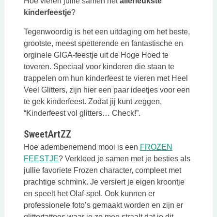
Hoe vieren jullie samen het
allerleukste
kinderfeestje
?
Tegenwoordig is het een uitdaging om het beste,
grootste, meest spetterende en fantastische en
orginele GIGA-feestje uit de Hoge Hoed te
toveren. Speciaal voor kinderen die staan te
trappelen om hun kinderfeest te vieren met Heel
Veel Glitters, zijn hier een paar ideetjes voor een
te gek kinderfeest. Zodat jij kunt zeggen,
“Kinderfeest vol glitters… Check!”.
SweetArtZZ
Hoe adembenemend mooi is een
FROZEN
Deze link opent in een nieuwe tab
FEESTJE
? Verkleed je samen met je besties als
jullie favoriete Frozen character, compleet met
prachtige schmink. Je versiert je eigen kroontje
en speelt het Olaf-spel. Ook kunnen er
professionele foto’s gemaakt worden en zijn er
glittertattoos waar je zo mee straalt dat je dit