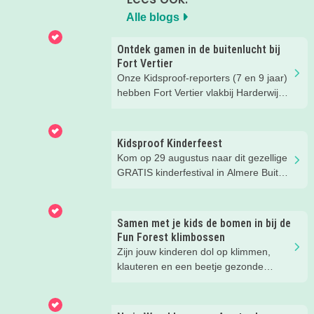
Alle blogs
Ontdek gamen in de buitenlucht bij
Fort Vertier
Onze Kidsproof-reporters (7 en 9 jaar)
hebben Fort Vertier vlakbij Harderwijk
getest. Gamen in de buitenlucht
waarbij je direct iets te weten komt
over de Romeinen die hier vroeger
Kidsproof Kinderfeest
hebben gewoond.
Kom op 29 augustus naar dit gezellige
GRATIS kinderfestival in Almere Buiten
Centrum! Met leuke activiteiten voor
kinderen van 2 t/m 12 jaar.
Samen met je kids de bomen in bij de
Fun Forest klimbossen
Zijn jouw kinderen dol op klimmen,
klauteren en een beetje gezonde
spanning? Dan hebben wij een
superleuke tip! Wij gingen op avontuur
bij een klimbos van Fun Forest en heel