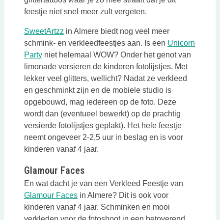
feestje niet snel meer zult vergeten.
Deze link opent in een nieuwe tab
SweetArtzz
in Almere biedt nog veel meer
schmink- en verkleedfeestjes aan. Is een
Unicorn
Deze link opent in een nieuwe tab
Party
niet helemaal WOW? Onder het genot van
limonade versieren de kinderen fotolijstjes. Met
lekker veel glitters, wellicht? Nadat ze verkleed
en geschminkt zijn en de mobiele studio is
opgebouwd, mag iedereen op de foto. Deze
wordt dan (eventueel bewerkt) op de prachtig
versierde fotolijstjes geplakt). Het hele feestje
neemt ongeveer 2-2,5 uur in beslag en is voor
kinderen vanaf 4 jaar.
Glamour Faces
En wat dacht je van een Verkleed Feestje van
Deze link opent in een nieuwe tab
Glamour Faces
in Almere? Dit is ook voor
kinderen vanaf 4 jaar. Schminken en mooi
verkleden voor de fotoshoot in een betoverend