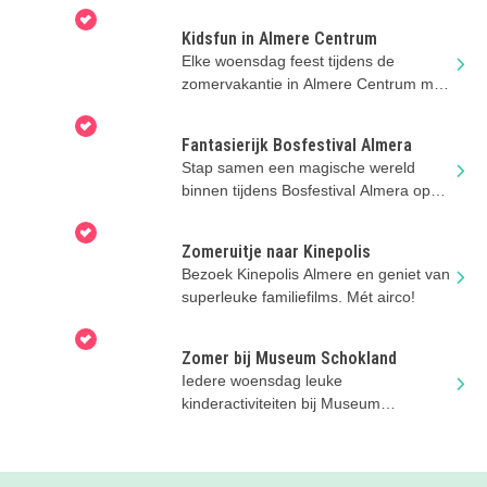
Kidsfun in Almere Centrum
Elke woensdag feest tijdens de
zomervakantie in Almere Centrum met
GRATIS kinderactiviteiten.
Fantasierijk Bosfestival Almera
Stap samen een magische wereld
binnen tijdens Bosfestival Almera op
Stadslandgoed de Kemphaan in
Almere.
Zomeruitje naar Kinepolis
Bezoek Kinepolis Almere en geniet van
superleuke familiefilms. Mét airco!
Zomer bij Museum Schokland
Iedere woensdag leuke
kinderactiviteiten bij Museum
Schokland op UNESCO Werelderfgoed
Schokland.