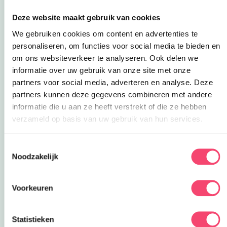
lekkernij. Het feestje sluit feestelijk af met een
Deze website maakt gebruik van cookies
officieel Kliederdiploma voor ieder kind. Zo gaan
We gebruiken cookies om content en advertenties te
ze niet alleen met vieze handen, maar ook met
personaliseren, om functies voor social media te bieden en
een trots gevoel naar huis.
om ons websiteverkeer te analyseren. Ook delen we
Little Princess Party
informatie over uw gebruik van onze site met onze
partners voor social media, adverteren en analyse. Deze
Voor kleine prinsessen en Disney-fans is er de
partners kunnen deze gegevens combineren met andere
betoverende
Little Princess Party
. Nodig een
informatie die u aan ze heeft verstrekt of die ze hebben
echte prinses uit op het kinderfeestje en laat
verzameld op basis van uw gebruik van hun services.
sprookjes tot leven komen. De prinses leest een
verhaal voor, doet samen met de kinderen een
Sluiten
Doe mee en maak kans op één van de 5
leuke knutselactiviteit en natuurlijk wordt er
Toestemmingsselectie
gezinstickets voor Kasteel de Haar!
Noodzakelijk
gezellig limonade gedronken.
Alle prinsessen vinden het geweldig om kinderen
Ja, ik wil winnen!
Voorkeuren
een magische dag te bezorgen. Want zeg nou
zelf: wat is er mooier dan de glimlach van je kind
wanneer een sprookjesheldin écht voor de deur
Statistieken
staat?