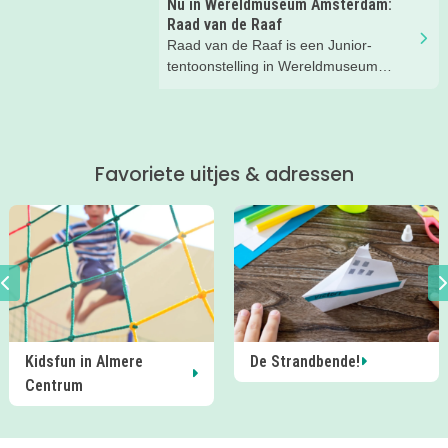
Nu in Wereldmuseum Amsterdam:
eerlijk... wij hadden niet verwacht dat
Raad van de Raaf
we zóveel zouden lachen. En het gaf
Raad van de Raaf is een Junior-
een flinke boost aan ons
tentoonstelling in Wereldmuseum
zelfvertrouwen.
Amsterdam (voorheen Tropenmuseum
Amsterdam). Wat dat precies is gaan
we ontdekken met onze
Kidsproofreporters Kees, Aukje en
Favoriete uitjes & adressen
moeder Harmke.
Almere
De Strandbende!
Zomer bij 
Schokland