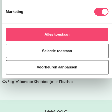
Of je kind nu droomt van glitters, glamour,
Marketing
sprookjes of creatief kliederplezier, in Flevoland
is er altijd een feestje dat perfect past. Van
verkleedfeestjes en fotoshoots tot spannende
avonturen of vrolijk knutselplezier. Kies het
Alles toestaan
feestje dat bij jouw kind past, en maak van de
verjaardag een dag vol lachen, spelen en mooie
Selectie toestaan
herinneringen!
Deel via WhatsApp
Voorkeuren aanpassen
Blogs
Glitterende Kinderfeestjes in Flevoland
Lees ook: