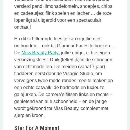
versierd pand; limonadefontein, snoepjes, chips
en cadeautjes; flink spelen en lachen… de roze
loper ligt al uitgerold voor een spectaculair
onthaal!
En dit schitterende feestje kan ik jullie niet
onthouden… ook bij Glamour Faces te boeken…
Deze link opent in een nieuwe tab
De
Miss Beauty Party
, jullie enige, echte eigen
verkiezingsfeest. Duik (letterlijk) in de schoenen
van echt modellen. De meiden (vanaf 7 jaar)
fladderen eerst door de Visagie Studio, om
vervolgens twee mode-rondes mee te maken op
een echte catwalk: de badmode en luxieuze
galajurken. De camera’s flitsen links en rechts –
genietend van alle schoonheid – en de jarige
wordt gekroond tot Miss Beauty, compleet met
sjerp en kroon.
Star For A Moment