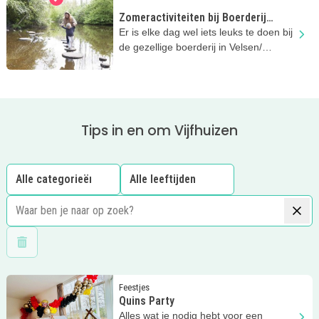
Zomeractiviteiten bij Boerderij
Zorgvrij
Er is elke dag wel iets leuks te doen bij
de gezellige boerderij in Velsen/
Spaarnwoude!
Tips in en om Vijfhuizen
Wis filters
Lees meer
Quins Party
Feestjes
Quins Party
Alles wat je nodig hebt voor een