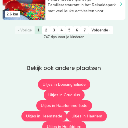
Familierestaurant in het Reinaldapark
met veel leuke activiteiten voor
2.6
km
kinderen
‹ Vorige
1
2
3
4
5
6
7
Volgende ›
747 tips voor je kinderen
Bekijk ook andere plaatsen
Uitjes in Boesingheliede
Uitjes in Cruquius
Uitjes in Haarlemmerliede
Uitjes in Heemstede
Uitjes in Haarlem
Uitjes in Hoofddorp