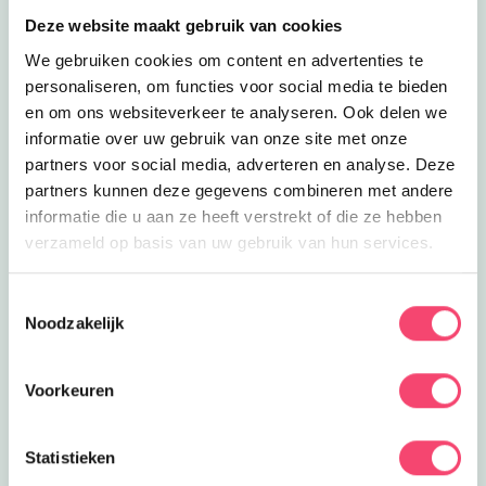
Lees meer
Zwemmen bij Présport
Deze website maakt gebruik van cookies
Clubjes
Zwemmen bij Présport
We gebruiken cookies om content en advertenties te
Haal je A/B/C diploma bij Présport!
personaliseren, om functies voor social media te bieden
Groeps- of privéles maar ook ouder-en
2.2
km
en om ons websiteverkeer te analyseren. Ook delen we
Sluiten
kindzwemmen doe je hier!
informatie over uw gebruik van onze site met onze
Lees meer
Peuterdans bij Présport
Clubjes
partners voor social media, adverteren en analyse. Deze
Peuterdans bij Présport
partners kunnen deze gegevens combineren met andere
Voor de allerkleinste ballerina's nu ook
informatie die u aan ze heeft verstrekt of die ze hebben
peuterdans bij Presport!
2.2
km
verzameld op basis van uw gebruik van hun services.
Lees meer
Dansles bij Présport
Clubjes
Dansles bij Présport
Toestemmingsselectie
Noodzakelijk
Welke dansstijl vind jij het leukst? Kom
dansen bij Présport en vind het uit!
2.2
km
Voorkeuren
Lees meer
Zomerse spellen bij de Molenplas
Uitagenda
Zomerse spellen bij de Molenplas
Een dag vol sportieve challenges, zon
Statistieken
Doe mee en maak kans op één van de 5
en gezelligheid aan het water.