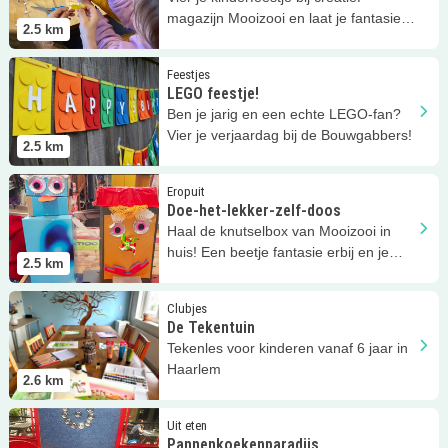
magazijn Mooizooi en laat je fantasie
2.5
km
de vrije loop! Kom je ook?
Lees meer
LEGO feestje!
Feestjes
LEGO feestje!
Ben je jarig en een echte LEGO-fan?
Vier je verjaardag bij de Bouwgabbers!
2.5
km
Lees meer
Doe-het-lekker-zelf-doos
Eropuit
Doe-het-lekker-zelf-doos
Haal de knutselbox van Mooizooi in
huis! Een beetje fantasie erbij en je
2.5
km
hebt iets moois!
Lees meer
De Tekentuin
Clubjes
De Tekentuin
Tekenles voor kinderen vanaf 6 jaar in
Haarlem
2.6
km
Lees meer
Pannenkoekenparadijs
Uit eten
Pannenkoekenparadijs