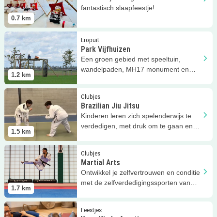
fantastisch slaapfeestje!
0.7
km
Lees meer
Park Vijfhuizen
Eropuit
Park Vijfhuizen
Een groen gebied met speeltuin,
wandelpaden, MH17 monument en
1.2
km
herdenkingsbos
Lees meer
Brazilian Jiu Jitsu
Clubjes
Brazilian Jiu Jitsu
Kinderen leren zich spelenderwijs te
verdedigen, met druk om te gaan en
1.5
km
voor zichzelf op te komen.
Lees meer
Martial Arts
Clubjes
Martial Arts
Ontwikkel je zelfvertrouwen en conditie
met de zelfverdedigingssporten van
1.7
km
HwaRang Dragon
Lees meer
Yoga Kinderfeestje
Feestjes