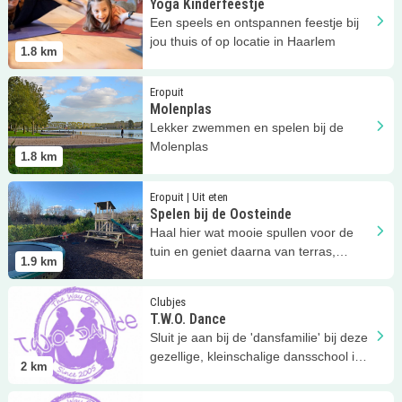
Yoga Kinderfeestje
Een speels en ontspannen feestje bij
jou thuis of op locatie in Haarlem
1.8
km
Lees meer
Molenplas
Eropuit
Molenplas
Lekker zwemmen en spelen bij de
Molenplas
1.8
km
Lees meer
Spelen bij de Oosteinde
Eropuit | Uit eten
Spelen bij de Oosteinde
Haal hier wat mooie spullen voor de
tuin en geniet daarna van terras,
1.9
km
speeltuin en de diertjes!
Lees meer
T.W.O. Dance
Clubjes
T.W.O. Dance
Sluit je aan bij de 'dansfamilie' bij deze
gezellige, kleinschalige dansschool in
2
km
Haarlem Schalkwijk
Lees meer
T.W.O. Dance