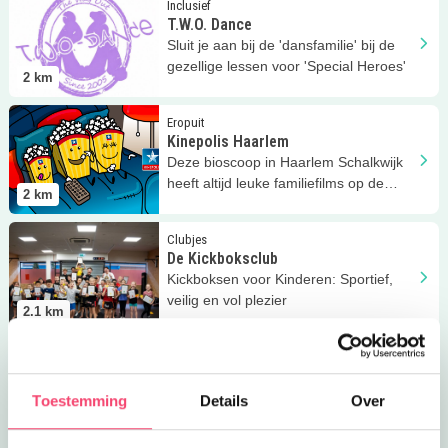
Inclusief
T.W.O. Dance
Sluit je aan bij de 'dansfamilie' bij de
gezellige lessen voor 'Special Heroes'
2
km
Lees meer
Kinepolis Haarlem
Eropuit
Kinepolis Haarlem
Deze bioscoop in Haarlem Schalkwijk
heeft altijd leuke familiefilms op de
2
km
agenda!
Lees meer
De Kickboksclub
Clubjes
De Kickboksclub
Kickboksen voor Kinderen: Sportief,
veilig en vol plezier
2.1
km
Lees meer
Hockeyclub HMHC Saxenburg
Clubjes
Hockeyclub HMHC Saxenburg
Bij hockeyclub HMHC Saxenburg staan
Toestemming
Details
Over
sociale, motorische en technische
2.1
km
ontwikkeling centraal