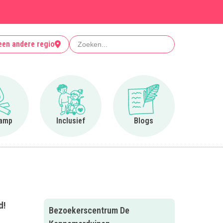
Zoeken
een andere regio
Ga naar Op kamp
Ga naar Inclusief
Ga naar Blogs
amp
Inclusief
Blogs
d!
Bezoekerscentrum De