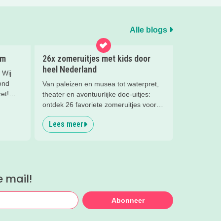
Alle blogs
em
26x zomeruitjes met kids door
heel Nederland
 Wij
ond
Van paleizen en musea tot waterpret,
et!
theater en avontuurlijke doe-uitjes:
baden
ontdek 26 favoriete zomeruitjes voor
en
gezinnen door heel Nederland.
Lees meer
e mail!
Abonneer