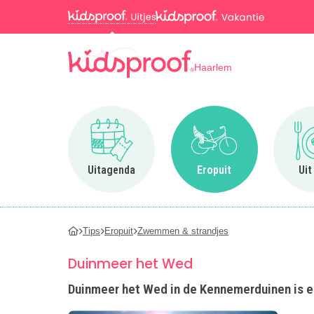
Haarlem
Ga naar Uitagenda
Ga naar Eropuit
Uitagenda
Eropuit
Uit
Tips
Eropuit
Zwemmen & strandjes
Duinmeer het Wed
Duinmeer het Wed in de Kennemerduinen is een