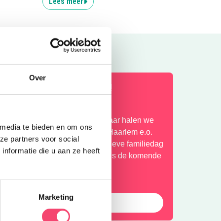
Lees meer
Over
en kidsproof Zomervakantie!
og een paar weken vakantie! Daar halen we
 media te bieden en om ons
og even alles uit wat er in zit in Haarlem e.o.
ze partners voor social
an acrobatiekworkshop tot creatieve familiedag
nformatie die u aan ze heeft
n meer: lees hier wat er te doen is de komende
eken.
Marketing
Bekijk