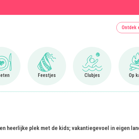
Ontdek 
Ga naar Uit eten
Ga naar Feestjes
Ga naar Clubjes
 eten
Feestjes
Clubjes
Op k
 heerlijke plek met de kids; vakantiegevoel in eigen lan