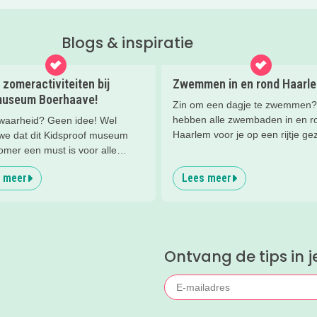
Blogs & inspiratie
zomeractiviteiten bij
Zwemmen in en rond Haarl
museum Boerhaave!
Zin om een dagje te zwemmen?
hebben alle zwembaden in en r
 waarheid? Geen idee! Wel
Haarlem voor je op een rijtje gez
we dat dit Kidsproof museum
Kies uit binnen- en buitenzwem
omer een must is voor alle
en tussen simpele zwembaden 
ierige kids! Met verdraaid
 meer
Lees meer
echte zwemparadijzen.
estjes, ongeloofwaardige
de, waterspeeltuin,
orkshops en nog veel meer bij
useum Boerhaave in Leiden!
Ontvang de tips in j