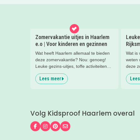
Zomervakantie uitjes in Haarlem
Leuke 
e.o | Voor kinderen en gezinnen
Rijks
Wat heeft Haarlem allemaal te bieden
Wat is
deze zomervakantie? Nou: genoeg!
weten 
Leuke gezins-uitjes, toffe activiteiten
deze z
voor de kids, leuke musea met een
nieuwsg
Lees meer
Lees
familieprogramma... lees mee en vul
leuke t
de vakantie met allemaal leuke uitjes
wiskun
en activiteiten!
zomerw
Rijksm
Volg Kidsproof Haarlem overal
Volg ons op Facebook
Volg ons op Instagram
Volg ons op Pinterest
Mail ons