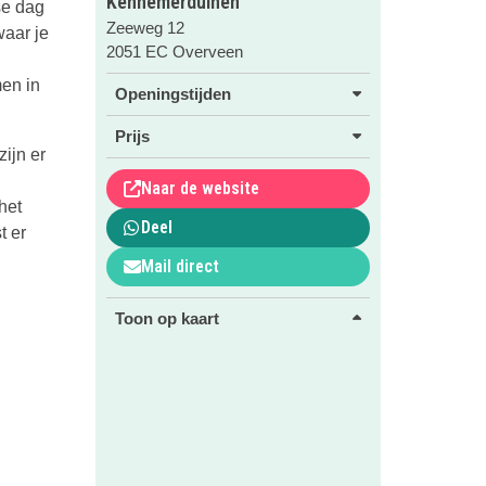
Kennemerduinen
se dag
Zeeweg 12
waar je
2051 EC Overveen
en in
Openingstijden
Prijs
ijn er
Naar de website
het
Deel
st er
Mail direct
Toon op kaart