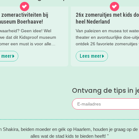
zomeractiviteiten bij
26x zomeruitjes met kids do
museum Boerhaave!
heel Nederland
 waarheid? Geen idee! Wel
Van paleizen en musea tot water
we dat dit Kidsproof museum
theater en avontuurlijke doe-uitj
omer een must is voor alle
ontdek 26 favoriete zomeruitjes
ierige kids! Met verdraaid
gezinnen door heel Nederland.
 meer
Lees meer
estjes, ongeloofwaardige
de, waterspeeltuin,
orkshops en nog veel meer bij
useum Boerhaave in Leiden!
Ontvang de tips in j
n Shakira, beiden moeder en gék op Haarlem, houden je graag op de
alles wat de stad kids te bieden heeft! "