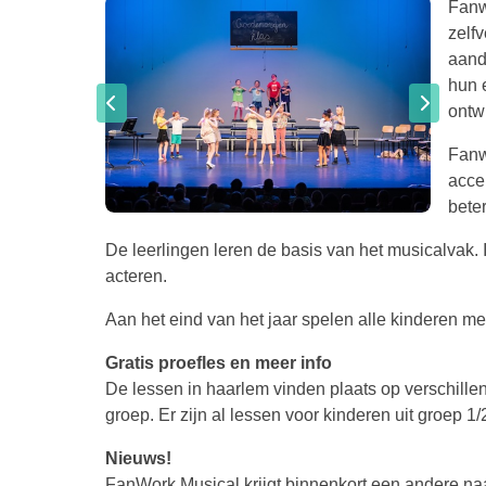
Fanw
zelf
aand
hun 
ontw
Fanw
acce
bete
De leerlingen leren de basis van het musicalvak. 
acteren.
Aan het eind van het jaar spelen alle kinderen m
Gratis proefles en meer info
De lessen in haarlem vinden plaats op verschillend
groep. Er zijn al lessen voor kinderen uit groep 1
Nieuws!
FanWork Musical krijgt binnenkort een andere naa