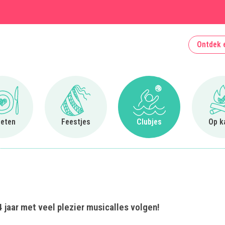
Ontdek 
Ga naar Uit eten
Ga naar Feestjes
Ga naar Clubjes
 eten
Feestjes
Clubjes
Op k
 jaar met veel plezier musicalles volgen!