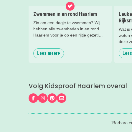
Zwemmen in en rond Haarlem
Leuke 
Rijks
Zin om een dagje te zwemmen? Wij
hebben alle zwembaden in en rond
Wat is
Haarlem voor je op een rijtje gezet!
weten 
Kies uit binnen- en buitenzwembaden
deze z
en tussen simpele zwembaden en
nieuwsg
Lees meer
Lees
echte zwemparadijzen.
leuke t
wiskun
zomerw
Rijksm
Volg Kidsproof Haarlem overal
Volg ons op Facebook
Volg ons op Instagram
Volg ons op Pinterest
Mail ons
"Barbara e