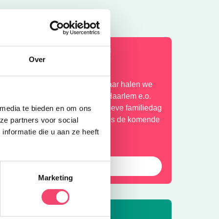
en kidsproof Zomervakantie!
Over
og een paar weken vakantie! Daar halen we
og even alles uit wat er in zit in Haarlem e.o.
an acrobatiekworkshop tot creatieve familiedag
 media te bieden en om ons
n meer: lees hier wat er te doen is de komende
ze partners voor social
eken.
nformatie die u aan ze heeft
Bekijk
Marketing