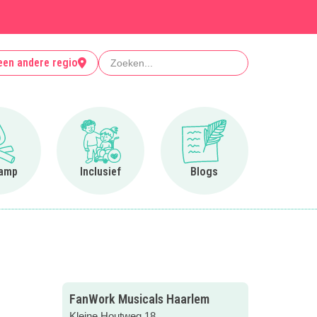
Zoeken
een andere regio
Ga naar Op kamp
Ga naar Inclusief
Ga naar Blogs
amp
Inclusief
Blogs
FanWork Musicals Haarlem
Kleine Houtweg 18