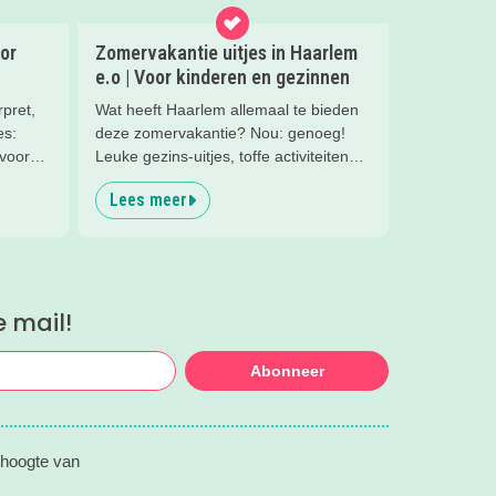
or
Zomervakantie uitjes in Haarlem
e.o | Voor kinderen en gezinnen
pret,
Wat heeft Haarlem allemaal te bieden
es:
deze zomervakantie? Nou: genoeg!
 voor
Leuke gezins-uitjes, toffe activiteiten
voor de kids, leuke musea met een
Lees meer
familieprogramma... lees mee en vul
de vakantie met allemaal leuke uitjes
en activiteiten!
e mail!
Abonneer
 hoogte van