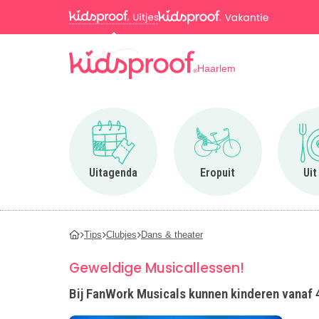
Haarlem
Ga naar Uitagenda
Ga naar Eropuit
Uitagenda
Eropuit
Uit
Tips
Clubjes
Dans & theater
Geweldige Musicallessen!
Bij FanWork Musicals kunnen kinderen vanaf 4