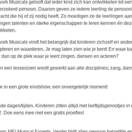
ork Musicals gelooft dat ieder kind zich kan ontwikkelen tot ee
verzekerd persoon. Daarom geven ze iedere leerling de persoonl
acht die hij of zij nodig heeft. Zo moedigen ze de leerlingen aa
eigen talenten en sterke eigenschappen te leren kennen én dez
ikkelen.
ork Musicals vindt het belangrijk dat kinderen zichzelf en ande
pteren en waarderen. Je mag laten zien wie je bent! En waar ka
r dan op de plek waar je leert zingen, dansen en acteren?
In een lesseizoen wordt gewerkt aan alle disciplines; zang, dan
ee in een grote eindshow; een onvergetelijk moment!
e dagen/tijden. Kinderen zitten altijd met leeftijdsgenootjes in
/2. Doe eens mee met een gratis proefles!
m: ME! Musical Experts. Verder blijft alles gewoon hetzelfde en