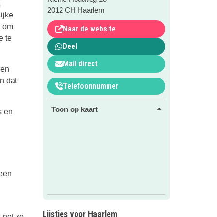
n
2012 CH Haarlem
ijke
n om
Naar de website
e te
Deel
Mail direct
ren
n dat
Telefoonnummer
Toon op kaart
s en
 een
Lijstjes voor Haarlem
 net zo