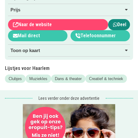
(vanaf 4 maanden) of dansles (vanaf 2 jaar). Kinderen
kunnen op muziekles om het muziekinstrument van hun
Prijs
dromen te leren bespelen, op zangles of deelnemen aan
een zangkoor. Daarnaast is er theaterles, tekenles en
Naar de website
Deel
schilderles voor kinderen van diverse leeftijden.
Mail direct
Telefoonnummer
Bekijk via de roze (web)site button het complete
Toon op kaart
cursusaanbod en het aanbod van proeflessen.
Lijstjes voor Haarlem
Clubjes
Muziekles
Dans & theater
Creatief & techniek
Lees verder onder deze advertentie