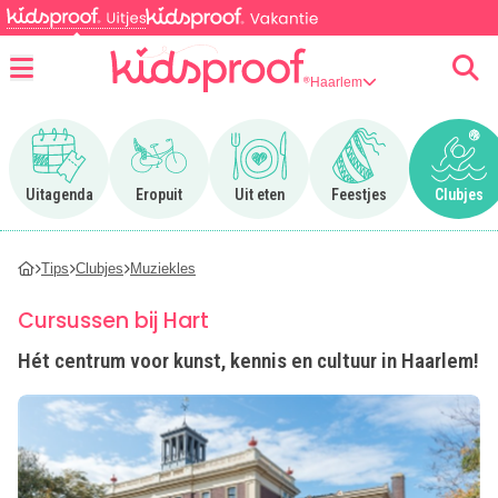
Haarlem
Menu
Ga naar Uitagenda
Ga naar Eropuit
Ga naar Uit eten
Ga naar Feestjes
Ga n
Uitagenda
Eropuit
Uit eten
Feestjes
Clubjes
Tips
Clubjes
Muziekles
Cursussen bij Hart
Hét centrum voor kunst, kennis en cultuur in Haarlem!