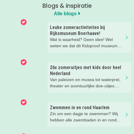
Blogs & inspiratie
Alle blogs
Leuke zomeractiviteiten bij
Rijksmuseum Boerhaave!
Wat is waarheid? Geen idee! Wel
weten we dat dit Kidsproof museum
deze zomer een must is voor alle
nieuwsgierige kids! Met verdraaid
leuke testjes, ongeloofwaardige
26x zomeruitjes met kids door heel
wiskunde, waterspeeltuin,
Nederland
zomerworkshops en nog veel meer bij
Van paleizen en musea tot waterpret,
Rijksmuseum Boerhaave in Leiden!
theater en avontuurlijke doe-uitjes:
ontdek 26 favoriete zomeruitjes voor
gezinnen door heel Nederland.
Zwemmen in en rond Haarlem
Zin om een dagje te zwemmen? Wij
hebben alle zwembaden in en rond
Haarlem voor je op een rijtje gezet!
Kies uit binnen- en buitenzwembaden