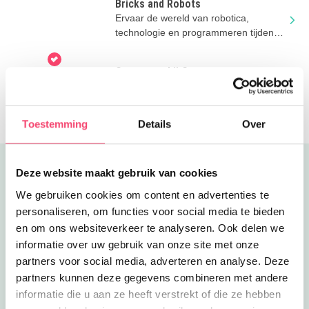
Bricks and Robots
Ervaar de wereld van robotica,
technologie en programmeren tijdens
de cursussen van Bricks & Robots!
Cursussen bij Cpunt
Creatieve ontwikkeling bij Cpunt: Dé
plek voor cultuurvriendjes van alle
leeftijden!
Toestemming
Details
Over
Uitgelicht
Deze website maakt gebruik van cookies
We gebruiken cookies om content en advertenties te
personaliseren, om functies voor social media te bieden
en om ons websiteverkeer te analyseren. Ook delen we
informatie over uw gebruik van onze site met onze
partners voor social media, adverteren en analyse. Deze
partners kunnen deze gegevens combineren met andere
informatie die u aan ze heeft verstrekt of die ze hebben