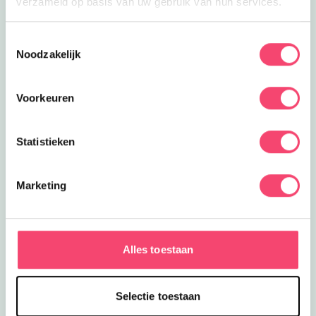
verzameld op basis van uw gebruik van hun services.
Toestemmingsselectie
Noodzakelijk
Voorkeuren
Statistieken
Marketing
Een kidsproof Zomervakantie!
Nog een paar weken vakantie! Daar halen we nog
Alles toestaan
even alles uit wat er in zit in Haarlem e.o. Van
acrobatiekworkshop tot creatieve familiedag en meer:
lees hier wat er te doen is de komende weken.
Selectie toestaan
Bekijk