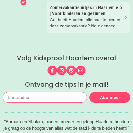
en tussen simpele zwembaden en
Zomervakantie uitjes in Haarlem e.o
echte zwemparadijzen.
| Voor kinderen en gezinnen
Wat heeft Haarlem allemaal te bieden
deze zomervakantie? Nou: genoeg!
Leuke gezins-uitjes, toffe activiteiten
voor de kids, leuke musea met een
familieprogramma... lees mee en vul
de vakantie met allemaal leuke uitjes
Volg Kidsproof Haarlem overal
en activiteiten!
Volg ons op Facebook
Volg ons op Instagram
Volg ons op Pinterest
Mail ons
Ontvang de tips in je mail!
Abonneer
"Barbara en Shakira, beiden moeder en gék op Haarlem, houden
je graag op de hoogte van alles wat de stad kids te bieden heeft! "