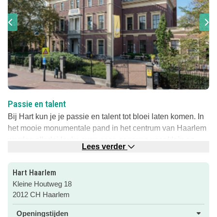
Passie en talent
Bij Hart kun je je passie en talent tot bloei laten komen. In
het mooie monumentale pand in het centrum van Haarlem
worden allerlei leuke cursussen gegeven voor klein en
Lees verder
groot: tekenen, schilderen, fotografie, dans, theater,
muziek, zang, kunstgeschiedenis, filosofie, schrijven, talen
Hart Haarlem
en nog véél meer.
Kleine Houtweg 18
Cursussen voor alle leeftijden
2012 CH Haarlem
De allerkleinsten kunnen genieten van muziek op schoot
Openingstijden