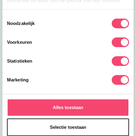
verzameld op basis van uw gebruik van hun services.
Toestemmingsselectie
Noodzakelijk
Voorkeuren
Statistieken
Marketing
Een kidsproof Zomervakantie!
Nog een paar weken vakantie! Daar halen we nog
Alles toestaan
even alles uit wat er in zit in Haarlem e.o. Van
acrobatiekworkshop tot creatieve familiedag en meer:
lees hier wat er te doen is de komende weken.
Selectie toestaan
Bekijk