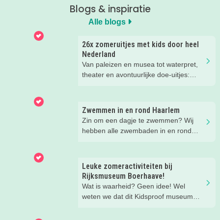
Blogs & inspiratie
Alle blogs
26x zomeruitjes met kids door heel
Nederland
Van paleizen en musea tot waterpret,
theater en avontuurlijke doe-uitjes:
ontdek 26 favoriete zomeruitjes voor
gezinnen door heel Nederland.
Zwemmen in en rond Haarlem
Zin om een dagje te zwemmen? Wij
hebben alle zwembaden in en rond
Haarlem voor je op een rijtje gezet!
Kies uit binnen- en buitenzwembaden
en tussen simpele zwembaden en
Leuke zomeractiviteiten bij
echte zwemparadijzen.
Rijksmuseum Boerhaave!
Wat is waarheid? Geen idee! Wel
weten we dat dit Kidsproof museum
deze zomer een must is voor alle
nieuwsgierige kids! Met verdraaid