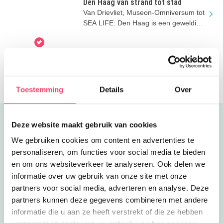
Den Haag van strand tot stad
Van Drievliet, Museon-Omniversum tot
SEA LIFE: Den Haag is een geweldige
bestemming voor het hele gezin!
Playground Haarlem
Heerlijk uitdagend spelen in deze
bijzondere speeltuin in de Haarlemse
Waarderpolder
Toestemming
Details
Over
Uitgelicht
Deze website maakt gebruik van cookies
We gebruiken cookies om content en advertenties te
personaliseren, om functies voor social media te bieden
en om ons websiteverkeer te analyseren. Ook delen we
informatie over uw gebruik van onze site met onze
partners voor social media, adverteren en analyse. Deze
partners kunnen deze gegevens combineren met andere
informatie die u aan ze heeft verstrekt of die ze hebben