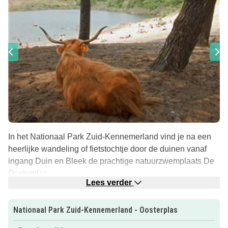
In het Nationaal Park Zuid-Kennemerland vind je na een
heerlijke wandeling of fietstochtje door de duinen vanaf
ingang Duin en Bleek de prachtige natuurzwemplaats De
Oosterplas.
Lees verder
Het lijkt wel alsof je in een ander land bent; de natuur is
hier echt prachtig. Beschut en rustig, geen faciliteiten
Nationaal Park Zuid-Kennemerland - Oosterplas
(zoals wc, drankjes, ijsjes) maar water en zand staat