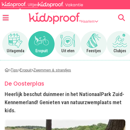
Haarlem
Menu
Ga naar Uitagenda
Ga naar Eropuit
Ga naar Uit eten
Ga naar Feestjes
Ga n
Uitagenda
Eropuit
Uit eten
Feestjes
Clubjes
Tips
Eropuit
Zwemmen & strandjes
De Oosterplas
Heerlijk beschut duinmeer in het NationaalPark Zuid-
Kennemerland! Genieten van natuurzwemplaats met
kids.