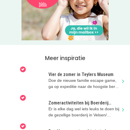
Meer inspiratie
Vier de zomer in Teylers Museum
Doe de nieuwe familie escape game,
ga op expeditie naar de hoogste berg,
maak een caleidoscoop & meer!
Zomeractiviteiten bij Boerderij
Zorgvrij
Er is elke dag wel iets leuks te doen bij
de gezellige boerderij in Velsen/
Spaarnwoude!