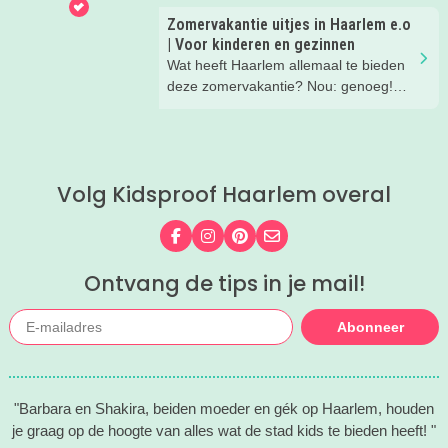
leuke testjes, ongeloofwaardige
Zomervakantie uitjes in Haarlem e.o
wiskunde, waterspeeltuin,
| Voor kinderen en gezinnen
zomerworkshops en nog veel meer bij
Wat heeft Haarlem allemaal te bieden
Rijksmuseum Boerhaave in Leiden!
deze zomervakantie? Nou: genoeg!
Leuke gezins-uitjes, toffe activiteiten
voor de kids, leuke musea met een
familieprogramma... lees mee en vul
de vakantie met allemaal leuke uitjes
Volg Kidsproof Haarlem overal
en activiteiten!
Volg ons op Facebook
Volg ons op Instagram
Volg ons op Pinterest
Mail ons
Ontvang de tips in je mail!
Abonneer
"Barbara en Shakira, beiden moeder en gék op Haarlem, houden
je graag op de hoogte van alles wat de stad kids te bieden heeft! "