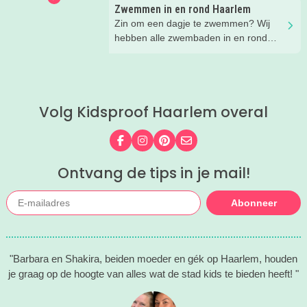
Zwemmen in en rond Haarlem
Zin om een dagje te zwemmen? Wij
hebben alle zwembaden in en rond
Haarlem voor je op een rijtje gezet!
Kies uit binnen- en buitenzwembaden
en tussen simpele zwembaden en
echte zwemparadijzen.
Volg Kidsproof Haarlem overal
Volg ons op Facebook
Volg ons op Instagram
Volg ons op Pinterest
Mail ons
Ontvang de tips in je mail!
Abonneer
"Barbara en Shakira, beiden moeder en gék op Haarlem, houden
je graag op de hoogte van alles wat de stad kids te bieden heeft! "