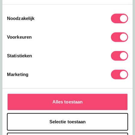
Toestemmingsselectie
Noodzakelijk
Voorkeuren
Statistieken
Marketing
Een kidsproof Zomervakantie!
Nog een paar weken vakantie! Daar halen we nog
even alles uit wat er in zit in Haarlem e.o. Van
Alles toestaan
acrobatiekworkshop tot creatieve familiedag en meer:
lees hier wat er te doen is de komende weken.
Selectie toestaan
Bekijk