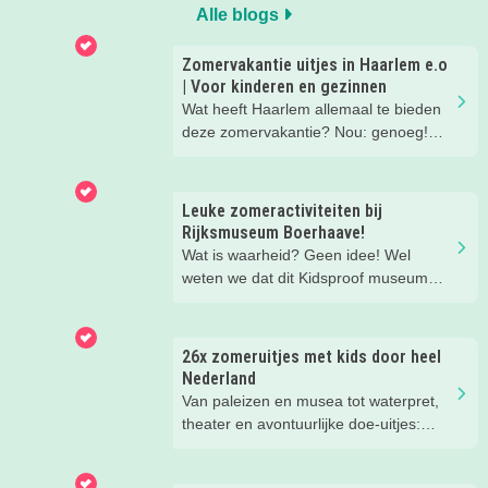
Alle blogs
Zomervakantie uitjes in Haarlem e.o
| Voor kinderen en gezinnen
Wat heeft Haarlem allemaal te bieden
deze zomervakantie? Nou: genoeg!
Leuke gezins-uitjes, toffe activiteiten
voor de kids, leuke musea met een
familieprogramma... lees mee en vul
Leuke zomeractiviteiten bij
de vakantie met allemaal leuke uitjes
Rijksmuseum Boerhaave!
en activiteiten!
Wat is waarheid? Geen idee! Wel
weten we dat dit Kidsproof museum
deze zomer een must is voor alle
nieuwsgierige kids! Met verdraaid
leuke testjes, ongeloofwaardige
26x zomeruitjes met kids door heel
wiskunde, waterspeeltuin,
Nederland
zomerworkshops en nog veel meer bij
Van paleizen en musea tot waterpret,
Rijksmuseum Boerhaave in Leiden!
theater en avontuurlijke doe-uitjes:
ontdek 26 favoriete zomeruitjes voor
gezinnen door heel Nederland.