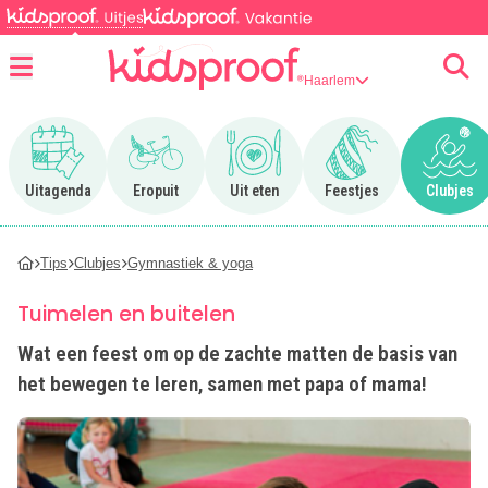
Haarlem
Menu
Ga naar Uitagenda
Ga naar Eropuit
Ga naar Uit eten
Ga naar Feestjes
Ga n
Uitagenda
Eropuit
Uit eten
Feestjes
Clubjes
Tips
Clubjes
Gymnastiek & yoga
Tuimelen en buitelen
Wat een feest om op de zachte matten de basis van
het bewegen te leren, samen met papa of mama!