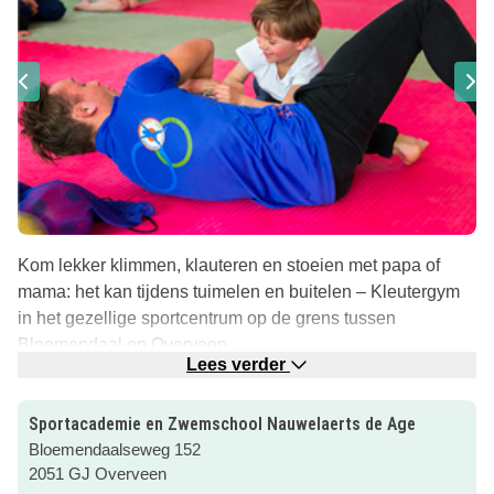
Kom lekker klimmen, klauteren en stoeien met papa of
mama: het kan tijdens tuimelen en buitelen – Kleutergym
in het gezellige sportcentrum op de grens tussen
Bloemendaal en Overveen.
Lees verder
Wat is Tuimelen en buitelen
Onder begeleiding van een enthousiaste en
Sportacademie en Zwemschool Nauwelaerts de Age
gediplomeerde coach leren de kinderen (3- 4½ jaar)
Bloemendaalseweg 152
spelenderwijs de basis van bewegen. De les vindt plaats
2051 GJ Overveen