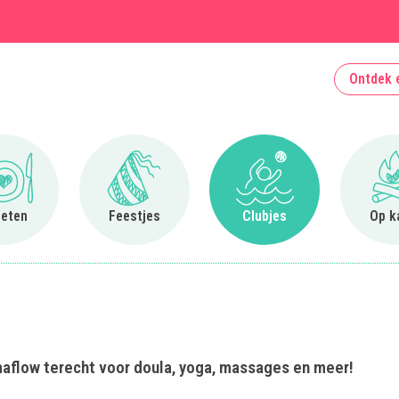
Ontdek 
Ga naar Uit eten
Ga naar Feestjes
Ga naar Clubjes
 eten
Feestjes
Clubjes
Op k
maflow terecht voor doula, yoga, massages en meer!