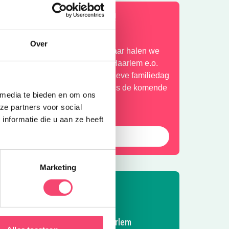
en kidsproof Zomervakantie!
Over
og een paar weken vakantie! Daar halen we
og even alles uit wat er in zit in Haarlem e.o.
an acrobatiekworkshop tot creatieve familiedag
n meer: lees hier wat er te doen is de komende
 media te bieden en om ons
eken.
ze partners voor social
nformatie die u aan ze heeft
Bekijk
Marketing
Volg Kidsproof Haarlem