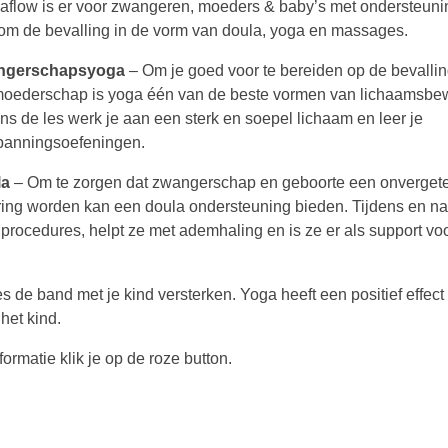
flow is er voor zwangeren, moeders & baby’s met ondersteuni
om de bevalling in de vorm van doula, yoga en massages.
ngerschapsyoga
– Om je goed voor te bereiden op de bevalli
moederschap is yoga één van de beste vormen van lichaamsbe
ens de les werk je aan een sterk en soepel lichaam en leer je
panningsoefeningen.
la
– Om te zorgen dat zwangerschap en geboorte een onvergete
ring worden kan een doula ondersteuning bieden. Tijdens en na
r procedures, helpt ze met ademhaling en is ze er als support vo
de band met je kind versterken. Yoga heeft een positief effect
het kind.
rmatie klik je op de roze button.