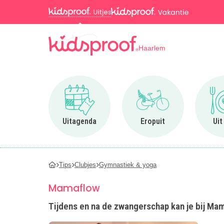
Haarlem
Ga naar Uitagenda
Ga naar Eropuit
Uitagenda
Eropuit
Uit
Tips
Clubjes
Gymnastiek & yoga
Mamaflow
Tijdens en na de zwangerschap kan je bij Ma