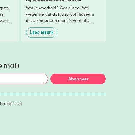
pret,
Wat is waarheid? Geen idee! Wel
es:
weten we dat dit Kidsproof museum
 voor
deze zomer een must is voor alle
nieuwsgierige kids! Met verdraaid
Lees meer
leuke testjes, ongeloofwaardige
wiskunde, waterspeeltuin,
zomerworkshops en nog veel meer bij
Rijksmuseum Boerhaave in Leiden!
e mail!
Abonneer
 hoogte van