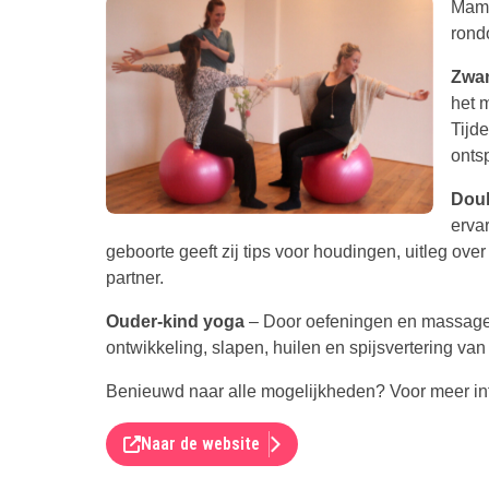
Mama
rond
Zwa
het 
Tijd
onts
Dou
erva
geboorte geeft zij tips voor houdingen, uitleg ove
partner.
Ouder-kind yoga
– Door oefeningen en massages 
ontwikkeling, slapen, huilen en spijsvertering van 
Benieuwd naar alle mogelijkheden? Voor meer info
Naar de website