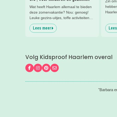
Zin om
hebben
Wat heeft Haarlem allemaal te bieden
Haarlem
deze zomervakantie? Nou: genoeg!
Kies u
Leuke gezins-uitjes, toffe activiteiten
en tus
voor de kids, leuke musea met een
Lees meer
Lees
echte 
familieprogramma... lees mee en vul
de vakantie met allemaal leuke uitjes
en activiteiten!
Volg Kidsproof Haarlem overal
Volg ons op Facebook
Volg ons op Instagram
Volg ons op Pinterest
Mail ons
"Barbara e