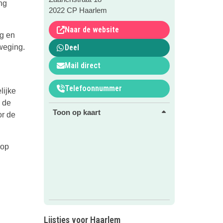
ng
2022 CP Haarlem
Naar de website
ng en
weging.
Deel
Mail direct
Telefoonnummer
lijke
 de
Toon op kaart
or de
 op
Lijstjes voor Haarlem