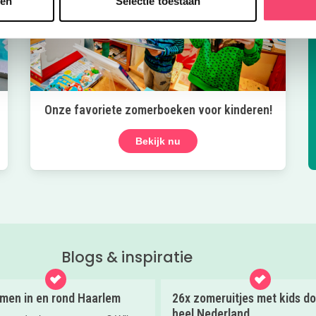
sen
Selectie toestaan
Onze favoriete zomerboeken voor kinderen!
Bekijk nu
Blogs & inspiratie
en in en rond Haarlem
26x zomeruitjes met kids do
heel Nederland