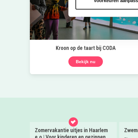
Voorkeuren aanpas
Kroon op de taart bij CODA
Bekijk nu
Zomervakantie uitjes in Haarlem
Zwemm
e.o | Voor kinderen en gezinnen