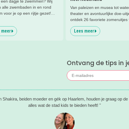
 een dagje te zwemmen? Wij
 alle zwembaden in en rond
Van paleizen en musea tot water
 voor je op een rijtje gezet!
theater en avontuurlijke doe-uitj
it binnen- en buitenzwembaden
ontdek 26 favoriete zomeruitjes
sen simpele zwembaden en
gezinnen door heel Nederland.
 meer
Lees meer
zwemparadijzen.
Ontvang de tips in j
n Shakira, beiden moeder en gék op Haarlem, houden je graag op de
alles wat de stad kids te bieden heeft! "