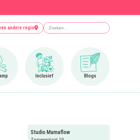
Zoeken
een andere regio
Ga naar Op kamp
Ga naar Inclusief
Ga naar Blogs
amp
Inclusief
Blogs
Studio Mamaflow
Zaanenstraat 18