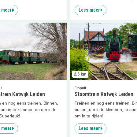
 meer
Lees meer
er
Stoomtrein Katwijk Leiden
Lees meer
Stoomtrein Katwijk 
2.3
km
Eropuit
da
Stoomtrein Katwijk Leiden
trein Katwijk Leiden
Treinen en nog eens treinen. Bi
n en nog eens treinen. Binnen,
buiten, om in te klimmen, te spe
 om in te klimmen en om in te
om in te rijden!
 Superleuk!
 meer
Lees meer