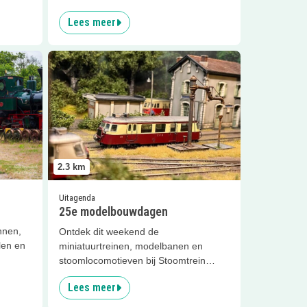
Lees meer
Leiden
Lees meer
25e modelbouwdagen
2.3
km
Uitagenda
25e modelbouwdagen
nnen,
Ontdek dit weekend de
len en
miniatuurtreinen, modelbanen en
stoomlocomotieven bij Stoomtrein
Katwijk Leiden
Lees meer