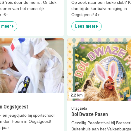
 'reis door de mens': Ontdek
Op zoek naar een leuke club? 
deren van het menselijk
dan bij de korfbalvereniging in
m. 6+
Oegstgeest! 4+
 meer
Lees meer
er
Judo in Oegstgeest
Lees meer
Dol Dwaze Pasen
2.2
km
in Oegstgeest
Uitagenda
Dol Dwaze Pasen
- en jeugdjudo bij sportschool
n den Hoorn in Oegstgeest!
Gezellig Paasfestival bij Brasser
 jaar.
Buitenhuis aan het Valkenburgs