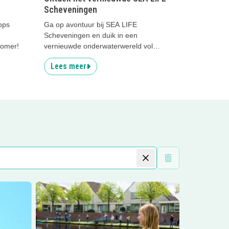
Scheveningen
ops
Ga op avontuur bij SEA LIFE
Scheveningen en duik in een
zomer!
vernieuwde onderwaterwereld vol
bijzondere dieren
Lees meer
Wis filters
Lees meer
Gratis visvergunning