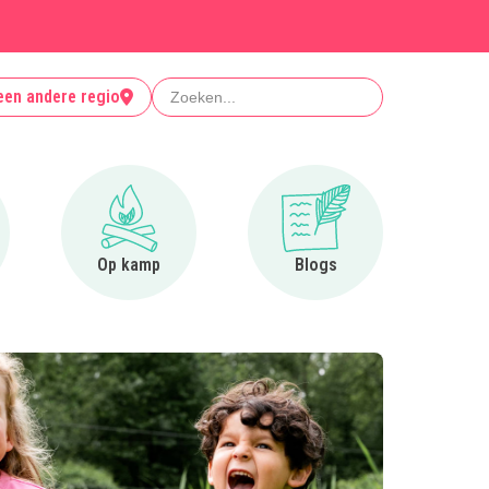
Zoeken
een andere regio
r Clubjes
Ga naar Op kamp
Ga naar Blogs
Op kamp
Blogs