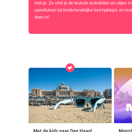
met je. Zo vind je de leukste activiteiten en uitjes
speeltuinen tot kindvriendelijke lunchplekjes en res
doen is!
Met de kids naar Den Haag!
Monst