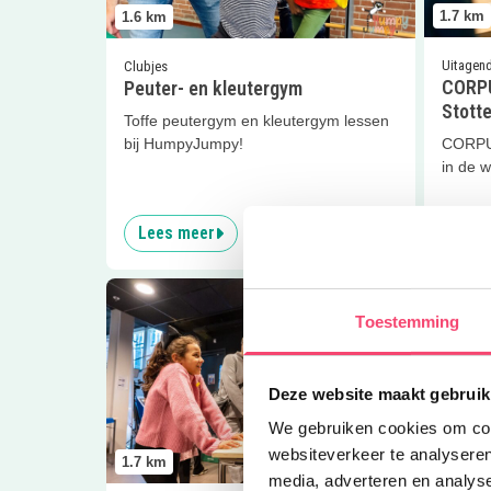
1.7
km
1.6
km
Uitagen
Clubjes
CORPU
Peuter- en kleutergym
Stott
Toffe peutergym en kleutergym lessen
bij HumpyJumpy!
CORPU
in de w
Lees meer
Lees
Lees meer
CORPUS Kids Academy – De poepfab
Lees me
Toestemming
Deze website maakt gebruik
We gebruiken cookies om cont
websiteverkeer te analyseren
1.7
km
1.7
km
media, adverteren en analys