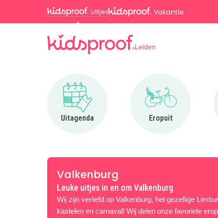
Leiden
Ga naar Uitagenda
Ga naar Eropuit
Uitagenda
Eropuit
Valkenburg
Leuke uitjes in en om Valkenburg
Wij zijn verliefd op Valkenburg, het gezellige Limbu
kastelen en carnaval! Wij delen onze favoriete erop