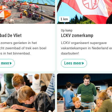
1
km
Op kamp
ad De Vliet
LCKV zomerkamp
 zomers genieten in het
LCKV organiseert supergave
cht zwembad of trek een boel
vakantiekampen in Nederland e
s in het binnenbad.
daarbuiten!
 meer
Lees meer
er
CORPUS Kids Academy – Stotteren
Lees meer
CORPUS Kids Acade