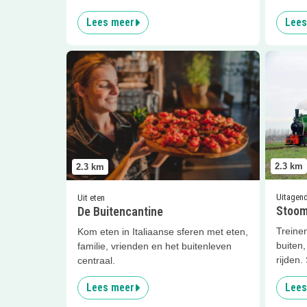
Lees meer
Lees
Lees meer
De Buitencantine
Lees me
2.3
km
2.3
km
Uitagen
Uit eten
Stoom
De Buitencantine
Treine
Kom eten in Italiaanse sferen met eten,
buiten,
familie, vrienden en het buitenleven
rijden.
centraal.
Lees meer
Lees