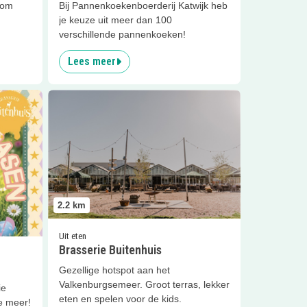
Kom
Bij Pannenkoekenboerderij Katwijk heb
je keuze uit meer dan 100
verschillende pannenkoeken!
Lees meer
Lees meer
Brasserie Buitenhuis
2.2
km
Uit eten
Brasserie Buitenhuis
Gezellige hotspot aan het
Valkenburgsemeer. Groot terras, lekker
ie
eten en spelen voor de kids.
e meer!