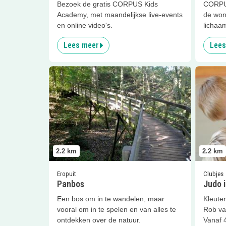
Bezoek de gratis CORPUS Kids
CORPUS
Academy, met maandelijkse live-events
de won
en online video's.
lichaa
Lees meer
Lees
Lees meer
Panbos
Lees me
2.2
km
2.2
km
Eropuit
Clubjes
Panbos
Judo 
Een bos om in te wandelen, maar
Kleuter
vooral om in te spelen en van alles te
Rob va
ontdekken over de natuur.
Vanaf 4