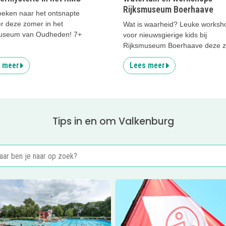
Rijksmuseum Boerhaave
oeken naar het ontsnapte
r deze zomer in het
Wat is waarheid? Leuke worksh
useum van Oudheden! 7+
voor nieuwsgierige kids bij
Rijksmuseum Boerhaave deze 
 meer
Lees meer
Tips in en om Valkenburg
er
Zwembad De Vliet
Lees meer
LCKV zomerkamp