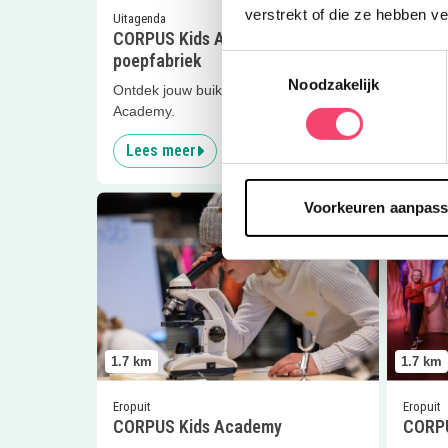
verstrekt of die ze hebben v
Uitagenda
Eropuit
CORPUS Kids Academy – De
CORPU
poepfabriek
Toestemmingsselectie
Vier k
Noodzakelijk
Acade
Ontdek jouw buik met CORPUS Kids
Academy.
Lees meer
Lees
Lees meer
CORPUS Kids Academy
Lees me
Voorkeuren aanpas
1.7
km
1.7
km
Eropuit
Eropuit
CORPUS Kids Academy
CORPU