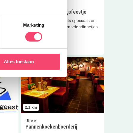
Feestjes
PUS
CORPUS verjaardagsfeestje
les
Maak van je partijtje iets speciaals en
Marketing
air
kom met je vriendjes en vriendinnetjes
naar CORPUS! 6+
Lees meer
Lees meer
Pannenkoekenboerderij
Alles toestaan
2.1
km
Uit eten
Pannenkoekenboerderij