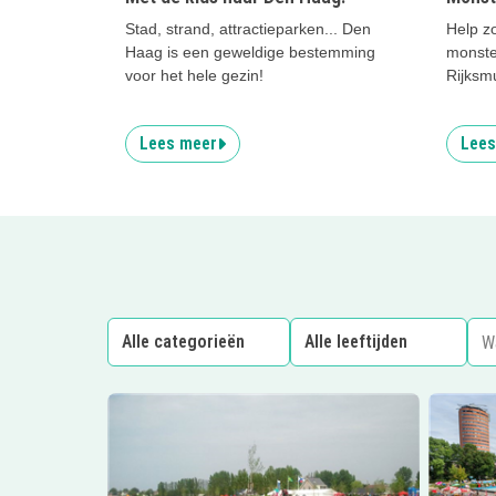
Stad, strand, attractieparken... Den
Help z
Haag is een geweldige bestemming
monste
voor het hele gezin!
Rijksm
Lees meer
Lees
Lees meer
De Waterspeeltuin
Lees me