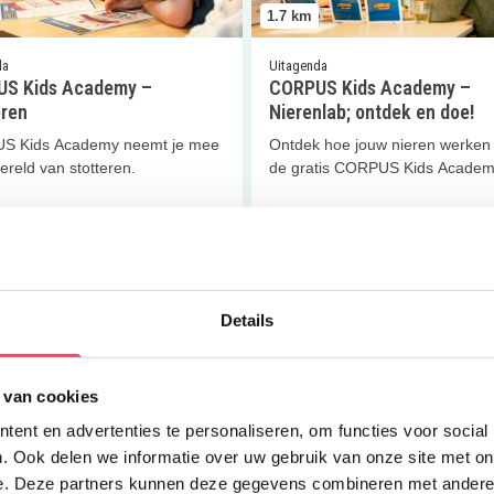
1.7
km
da
Uitagenda
S Kids Academy –
CORPUS Kids Academy –
eren
Nierenlab; ontdek en doe!
S Kids Academy neemt je mee
Ontdek hoe jouw nieren werken 
ereld van stotteren.
de gratis CORPUS Kids Academ
 meer
Lees meer
riek
er
CORPUS Kids Academy
Lees meer
Reis door de mens
Details
 van cookies
ent en advertenties te personaliseren, om functies voor social
. Ook delen we informatie over uw gebruik van onze site met on
1.7
km
e. Deze partners kunnen deze gegevens combineren met andere i