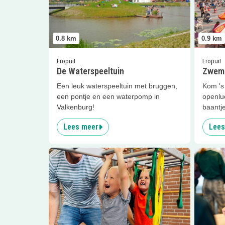
0.8
km
0.9
km
Eropuit
Eropuit
De Waterspeeltuin
Zwemb
Een leuk waterspeeltuin met bruggen,
Kom 's
een pontje en een waterpomp in
openlu
Valkenburg!
baantje
Lees meer
Lees
Lees meer
Peuter- en kleutergym
Lees me