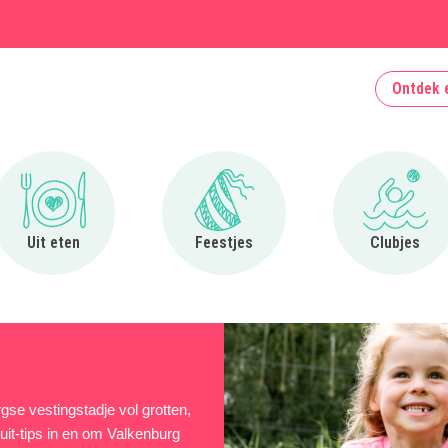
Ontdek 
Ga naar Uit eten
Ga naar Feestjes
Ga naa
Uit eten
Feestjes
Clubjes
rgse vestingstadje vol grotten,
uit-tips in en om Valkenburg