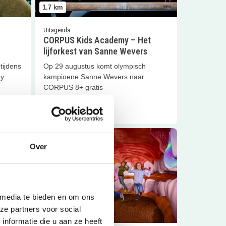
1.7
km
Uitagenda
CORPUS Kids Academy – Het
lijforkest van Sanne Wevers
tijdens
Op 29 augustus komt olympisch
y.
kampioene Sanne Wevers naar
CORPUS 8+ gratis
Lees meer
 bij CORPUS
Lees meer
CORPUS verjaardagsfeestje
Over
 media te bieden en om ons
ze partners voor social
1.7
km
nformatie die u aan ze heeft