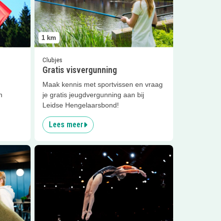
1
km
Clubjes
Gratis visvergunning
Maak kennis met sportvissen en vraag
n
je gratis jeugdvergunning aan bij
Leidse Hengelaarsbond!
Lees meer
my – Nierenlab; ontdek en doe!
Lees meer
CORPUS Kids Academy – Het lijforkest 