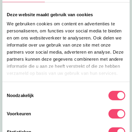
Lees meer
Zeilen bij Leif Erikson 11+
Clubjes
Zeilen bij Leif Erikson 11+
Deze website maakt gebruik van cookies
Ga elke zaterdag het water op met
We gebruiken cookies om content en advertenties te
Scoutinggroep Leif Erikson in
0.7
km
Voorschoten
personaliseren, om functies voor social media te bieden
en om ons websiteverkeer te analyseren. Ook delen we
Lees meer
Scoutinggroep Leif Erikson
Clubjes
informatie over uw gebruik van onze site met onze
Scoutinggroep Leif Erikson
partners voor social media, adverteren en analyse. Deze
Hou jij van lekker buiten zijn en van
watersport? Dan is scoutinggroep Leif
partners kunnen deze gegevens combineren met andere
0.7
km
Erikson wat voor jou!
informatie die u aan ze heeft verstrekt of die ze hebben
verzameld op basis van uw gebruik van hun services.
Lees meer
Theehuis Jansland
Uit eten
Theehuis Jansland
In het Rosenburgh Park, vlakbij de
Toestemmingsselectie
kinderboerderij in Voorschoten, ligt dit
Noodzakelijk
0.7
km
bijzondere theehuis!
Lees meer
Partijtje Kinderboederij
Feestjes
Voorkeuren
Partijtje Kinderboederij
Vier je verjaardagsfeestje tussen de
dieren bij Kinderboerderij Voorschoten!
0.8
km
Statistieken