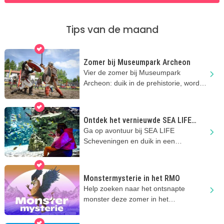
Tips van de maand
Zomer bij Museumpark Archeon
Vier de zomer bij Museumpark
Archeon: duik in de prehistorie, word
een Romein en beleef de
geschiedenis!
Ontdek het vernieuwde SEA LIFE
Scheveningen
Ga op avontuur bij SEA LIFE
Scheveningen en duik in een
vernieuwde onderwaterwereld vol
bijzondere dieren
Monstermysterie in het RMO
Help zoeken naar het ontsnapte
monster deze zomer in het
Rijksmuseum van Oudheden! 7+