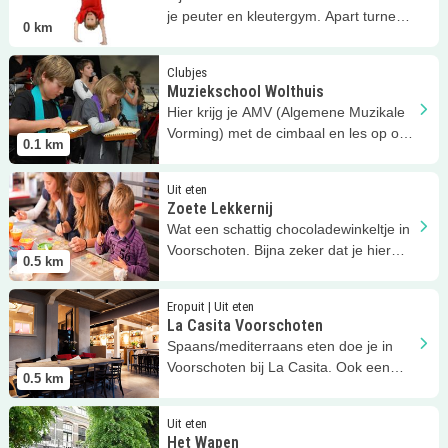
je peuter en kleutergym. Apart turnen
0
km
voor jongens en meisjes.
Lees meer
Muziekschool Wolthuis
Clubjes
Muziekschool Wolthuis
Hier krijg je AMV (Algemene Muzikale
Vorming) met de cimbaal en les op o.a.
0.1
km
gitaar, keyboard en zangles.
Lees meer
Zoete Lekkernij
Uit eten
Zoete Lekkernij
Wat een schattig chocoladewinkeltje in
Voorschoten. Bijna zeker dat je hier
0.5
km
niet met lege handen weggaat!
Lees meer
La Casita Voorschoten
Eropuit | Uit eten
La Casita Voorschoten
Spaans/mediterraans eten doe je in
Voorschoten bij La Casita. Ook een
0.5
km
Bed & Breakfast.
Lees meer
Het Wapen
Uit eten
Het Wapen