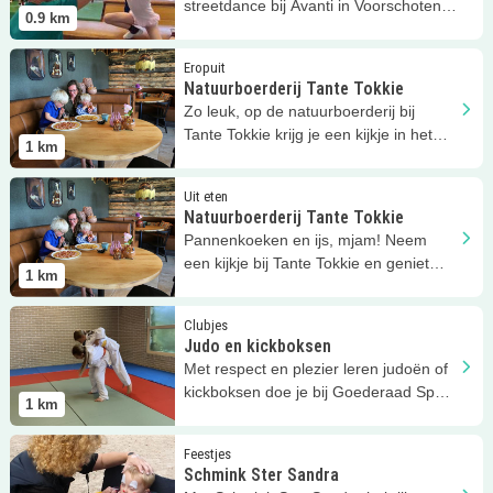
streetdance bij Avanti in Voorschoten.
0.9
km
Vanaf 4 jaar.
Lees meer
Natuurboerderij Tante Tokkie
Eropuit
Natuurboerderij Tante Tokkie
Zo leuk, op de natuurboerderij bij
Tante Tokkie krijg je een kijkje in het
1
km
leven op de boerderij!
Lees meer
Natuurboerderij Tante Tokkie
Uit eten
Natuurboerderij Tante Tokkie
Pannenkoeken en ijs, mjam! Neem
een kijkje bij Tante Tokkie en geniet
1
km
van heel veel lekkers!
Lees meer
Judo en kickboksen
Clubjes
Judo en kickboksen
Met respect en plezier leren judoën of
kickboksen doe je bij Goederaad Sport
1
km
in Voorschoten!
Lees meer
Schmink Ster Sandra
Feestjes
Schmink Ster Sandra