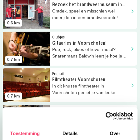
Bezoek het brandweermuseum in
Voorschoten
Ontdek, speel en misschien wel
meerijden in een brandweerauto!
0.6
km
Lees meer
Gitaarles in Voorschoten!
Clubjes
Gitaarles in Voorschoten!
Pop, rock, blues of liever metal?
Snarenmans Baldwin leert je hoe je
0.7
km
met plezier gitaar speelt!
Lees meer
Filmtheater Voorschoten
Eropuit
Filmtheater Voorschoten
In dit knusse filmtheater in
Voorschoten geniet je van leuke
0.7
km
theatervoorstellingen en films!
Lees meer
Moments IJssalon
Uit eten
Moments IJssalon
Het ijs seizoen is gestart. In dit leuke
zaakje in Voorschoten beleef je
0.7
km
Toestemming
Details
Over
héérlijke ijsmomenten!