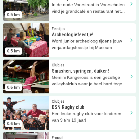
In de oude Voorstraat in Voorschoten
vind je grandcafé en restaurant het
0.5
km
Wapen van Voorschoten.
Lees meer
Archeologiefeestje!
Feestjes
Archeologiefeestje!
Word junior archeoloog tijdens jouw
verjaardagsfeestje bij Museum
0.5
km
Voorschoten!
Lees meer
Smashen, springen, duiken!
Clubjes
Smashen, springen, duiken!
Gemini Kangeroes is een gezellige
volleybalclub waar je heel hard tegen
0.6
km
een bal leert slaan!
Lees meer
BSN Rugby club
Clubjes
BSN Rugby club
Een leuke rugby club voor kinderen
van 9 t/m 19 jaar!
0.6
km
Lees meer
Bezoek het brandweermuseum in Voorschoten
Eropuit