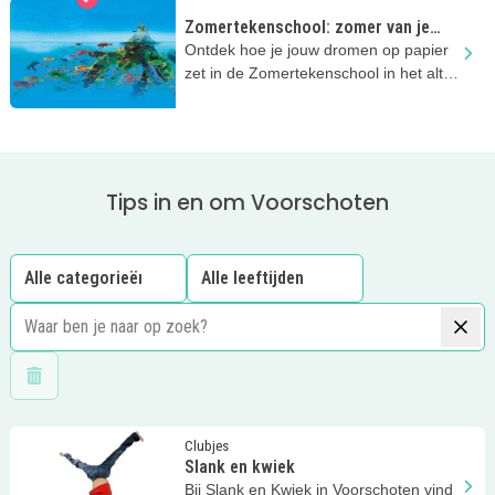
Zomertekenschool: zomer van je
dromen
Ontdek hoe je jouw dromen op papier
zet in de Zomertekenschool in het altijd
leuke Kinderboekenmuseum!
Tips in en om Voorschoten
Wis filters
Lees meer
Slank en kwiek
Clubjes
Slank en kwiek
Bij Slank en Kwiek in Voorschoten vind