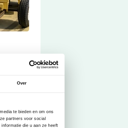
 een
jes zijn erg
le leeftijden
Over
 media te bieden en om ons
ze partners voor social
nformatie die u aan ze heeft