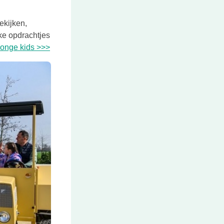
ekijken,
ke opdrachtjes
Deze link opent in een nieuwe tab
jonge kids >>>