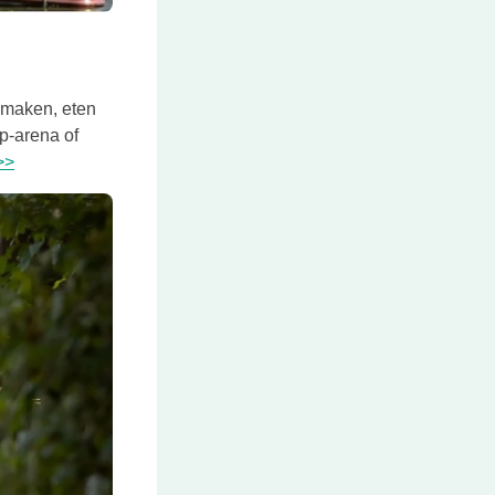
r maken, eten
mp-arena of
Deze link opent in een nieuwe tab
>>