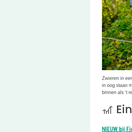
Zwieren in een
in oog staan m
binnen als ’t r
🎢 Ei
NIEUW bij F