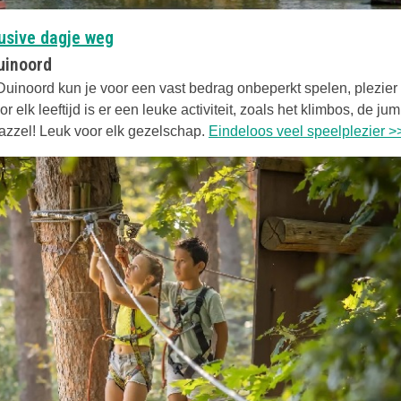
Deze link opent in een nieuwe tab
lusive dagje weg
uinoord
Duinoord kun je voor een vast bedrag onbeperkt spelen, plezie
r elk leeftijd is er een leuke activiteit, zoals het klimbos, de ju
zzel! Leuk voor elk gezelschap.
Eindeloos veel speelplezier >