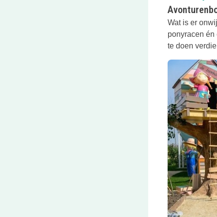
Avonturenbo
Wat is er onwi
ponyracen én 
te doen verdi