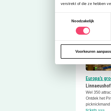
verstrekt of die ze hebben v
Toestemmingsselectie
Noodzakelijk
Voorkeuren aanpas
Europa’s gro
Linnaeushof
Wel 350 attrac
Ontdek het Pir
picknickmand 
Dez
tickets >>>