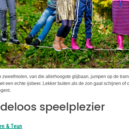
 zweefmolen, van die allerhoogste glijbaan, jumpen op de tram
et een echte ijsbeer. Lekker buiten als de zon gaat schijnen of 
egent.
ndeloos speelplezier
Deze link opent in een nieuwe tab
ien & Teun