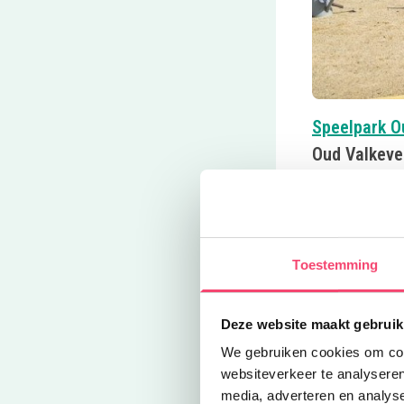
Speelpark O
Oud Valkev
Plan een dagje
binnenlocatie,
populair en oo
Deze link 
>>>
Toestemming
Deze website maakt gebruik
We gebruiken cookies om cont
websiteverkeer te analyseren
media, adverteren en analys