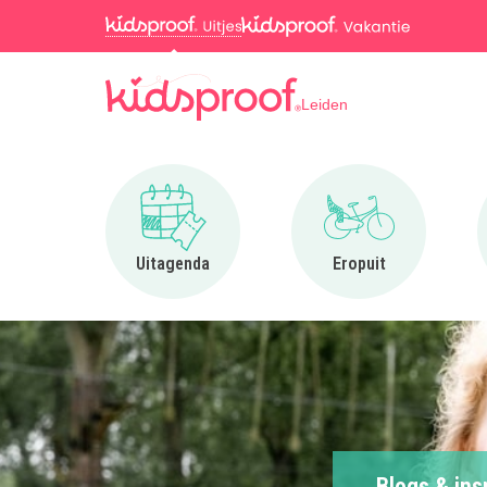
Leiden
Ga naar Uitagenda
Ga naar Eropuit
Uitagenda
Eropuit
Blogs & ins