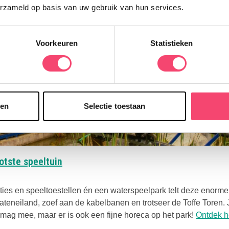
erzameld op basis van uw gebruik van hun services.
Voorkeuren
Statistieken
sen
Selectie toestaan
Deze link opent in een nieuwe tab
otste speeltuin
ties en speeltoestellen én een waterspeelpark telt deze enorme
ateneiland, zoef aan de kabelbanen en trotseer de Toffe Toren. 
mag mee, maar er is ook een fijne horeca op het park!
Ontdek he
e link opent in een nieuwe tab