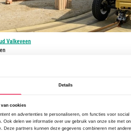
Deze link opent in een nieuwe tab
ud Valkeveen
een
 naar dit mooie park met veel speeltoestellen, leuke attracties,
 speelweide, theater en zelfs een eigen strand! De vliegende bijt
k de achtbaan en vrije val blijven spannend!
Een topuitje voor al
opent in een nieuwe tab
Details
 van cookies
ent en advertenties te personaliseren, om functies voor social
. Ook delen we informatie over uw gebruik van onze site met on
e. Deze partners kunnen deze gegevens combineren met andere i