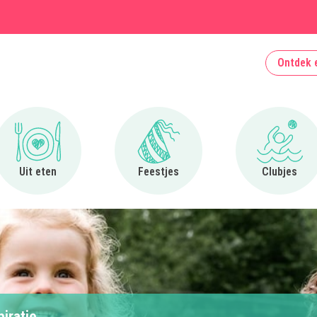
Ontdek 
Ga naar Uit eten
Ga naar Feestjes
Ga naa
Uit eten
Feestjes
Clubjes
piratie