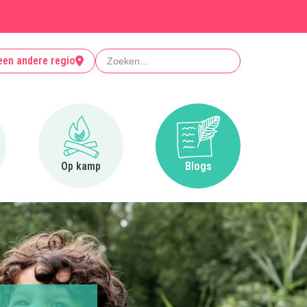
Zoeken
een andere regio
r Clubjes
Ga naar Op kamp
Ga naar Blogs
Op kamp
Blogs