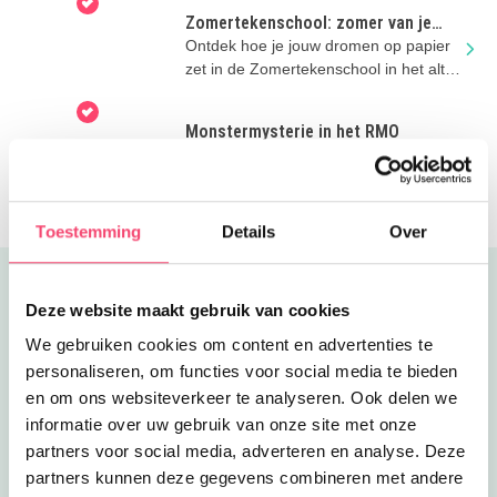
Zomertekenschool: zomer van je
dromen
Ontdek hoe je jouw dromen op papier
zet in de Zomertekenschool in het altijd
leuke Kinderboekenmuseum!
Monstermysterie in het RMO
Help zoeken naar het ontsnapte
monster deze zomer in het
Rijksmuseum van Oudheden! 7+
Toestemming
Details
Over
Uitgelicht
Deze website maakt gebruik van cookies
We gebruiken cookies om content en advertenties te
personaliseren, om functies voor social media te bieden
en om ons websiteverkeer te analyseren. Ook delen we
informatie over uw gebruik van onze site met onze
partners voor social media, adverteren en analyse. Deze
partners kunnen deze gegevens combineren met andere