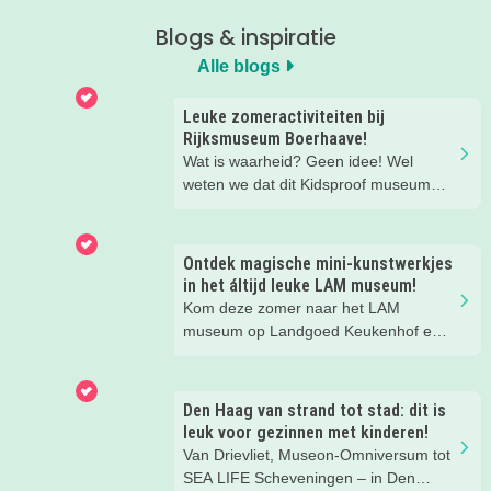
Blogs & inspiratie
Alle blogs
Leuke zomeractiviteiten bij
Rijksmuseum Boerhaave!
Wat is waarheid? Geen idee! Wel
weten we dat dit Kidsproof museum
deze zomer een must is voor alle
nieuwsgierige kids! Met verdraaid
leuke testjes, ongeloofwaardige
Ontdek magische mini-kunstwerkjes
wiskunde, waterspeeltuin,
in het áltijd leuke LAM museum!
zomerworkshops en nog veel meer bij
Kom deze zomer naar het LAM
Rijksmuseum Boerhaave in Leiden!
museum op Landgoed Keukenhof en
ontdek met je loep geweldige
miniatuurkunst. Zelfs je folder met
speurtocht is piepklein! Leuk dagje uit
Den Haag van strand tot stad: dit is
voor het hele gezin.
leuk voor gezinnen met kinderen!
Van Drievliet, Museon-Omniversum tot
SEA LIFE Scheveningen – in Den