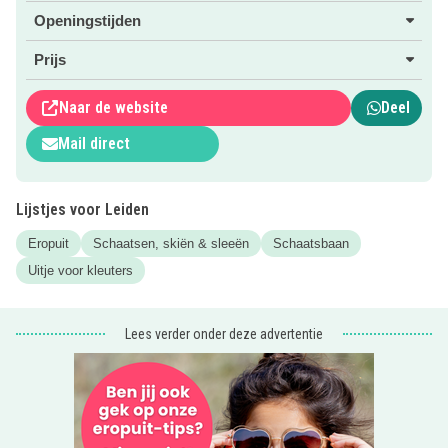
Openingstijden
Tip: een jarige thuis? Kijk verder op onze website voor een
handig overzicht van de
leukste kinderfeestjes
in de buurt!
Prijs
Naar de website
Deel
Mail direct
Lijstjes voor Leiden
Eropuit
Schaatsen, skiën & sleeën
Schaatsbaan
Uitje voor kleuters
Lees verder onder deze advertentie