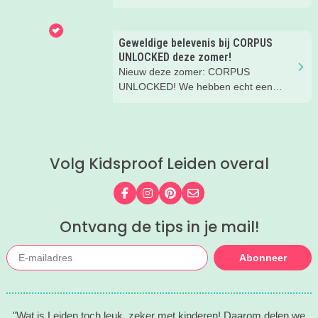
Haag beleef je de leukste avonturen
met kinderen. En tussendoor? Even
ontspannen met een lekkere lunch op
Geweldige belevenis bij CORPUS
het strand en een duik in zee. Heerlijk!
UNLOCKED deze zomer!
Nieuw deze zomer: CORPUS
UNLOCKED! We hebben echt een
fantastische middag gehad met ons
gezin. Aanrader!
Volg Kidsproof Leiden overal
Volg ons op Facebook
Volg ons op Instagram
Volg ons op Pinterest
Mail ons
Ontvang de tips in je mail!
Abonneer
"Wat is Leiden toch leuk, zeker met kinderen! Daarom delen we