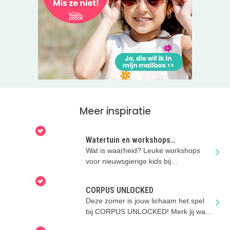
Meer inspiratie
Watertuin en workshops
Rijksmuseum Boerhaave
Wat is waarheid? Leuke workshops
voor nieuwsgierige kids bij
Rijksmuseum Boerhaave deze zomer!
CORPUS UNLOCKED
Deze zomer is jouw lichaam het spel
bij CORPUS UNLOCKED! Merk jij wat
er in je lichaam gebeurt?