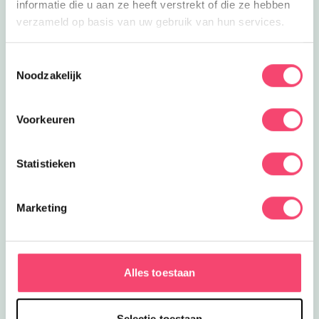
informatie die u aan ze heeft verstrekt of die ze hebben
verzameld op basis van uw gebruik van hun services.
Toestemmingsselectie
Noodzakelijk
Voorkeuren
Statistieken
Marketing
Yihaa, zomervakantie!
6 Weken de tijd om er op uit te gaan. Wij hebben de
leukste uitjes verzameld. Van festivals voor het hele
Alles toestaan
gezin, tot toffe buitenuitjes, actieve uitjes en musea met
een geweldig familieprogramma! Fijne zomer!
Selectie toestaan