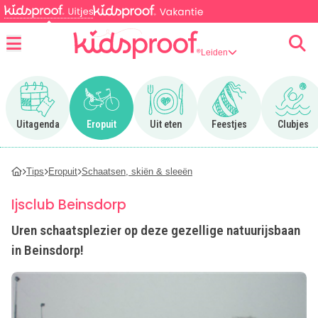
Leiden
Menu
Ga naar Uitagenda
Ga naar Eropuit
Ga naar Uit eten
Ga naar Feestjes
Ga n
Uitagenda
Eropuit
Uit eten
Feestjes
Clubjes
Tips
Eropuit
Schaatsen, skiën & sleeën
Ijsclub Beinsdorp
Uren schaatsplezier op deze gezellige natuurijsbaan
in Beinsdorp!