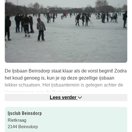
De Ijsbaan Beinsdorp staat klaar als de vorst begint! Zodra
het koud genoeg is, kun je op deze gezellige ijsbaan
lekker schaatsen. Het ijsbaanterrein is gelegen achter de
Venneperweg, aan de Rietkraag.
Lees verder
Een leuk uitje voor het hele gezin, waarbij jong en oud
zich uren kunnen vermaken!
Ijsclub Beinsdorp
Rietkraag
Wil je meer informatie? Klik dan op de roze button om naar
2144 Beinsdorp
de website te gaan!