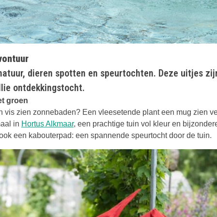
vontuur
 natuur, dieren spotten en speurtochten. Deze uitjes zi
llie ontdekkingstocht.
et groen
en vis zien zonnebaden? Een vleesetende plant een mug zien ve
maal in
Hortus Alkmaar
, een prachtige tuin vol kleur en bijzonder
 ook een kabouterpad: een spannende speurtocht door de tuin.