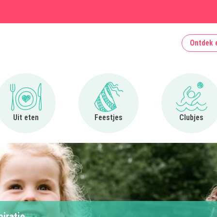
Ontdek 
Ga naar Uit eten
Ga naar Feestjes
Ga naa
Uit eten
Feestjes
Clubjes
piratie