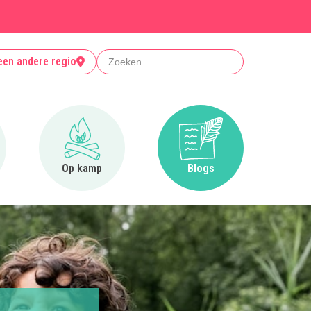
Zoeken
een andere regio
r Clubjes
Ga naar Op kamp
Ga naar Blogs
Op kamp
Blogs