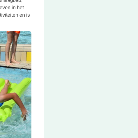
olfslagbad,
leven in het
iviteiten en is