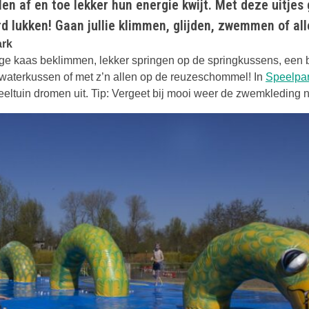
len af en toe lekker hun energie kwijt. Met deze uitjes
d lukken! Gaan jullie klimmen, glijden, zwemmen of al
ark
ge kaas beklimmen, lekker springen op de springkussens, een 
waterkussen of met z’n allen op de reuzeschommel! In
Speelpa
eltuin dromen uit. Tip: Vergeet bij mooi weer de zwemkleding n