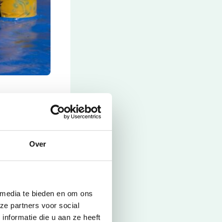
ch helemaal
ime gangetjes.
pen.
Over
derland! Maak
un.
 media te bieden en om ons
ze partners voor social
nformatie die u aan ze heeft