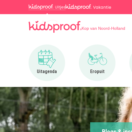
Kop van Noord-Holland
Ga naar Uitagenda
Ga naar Eropuit
Uitagenda
Eropuit
Blogs & ins