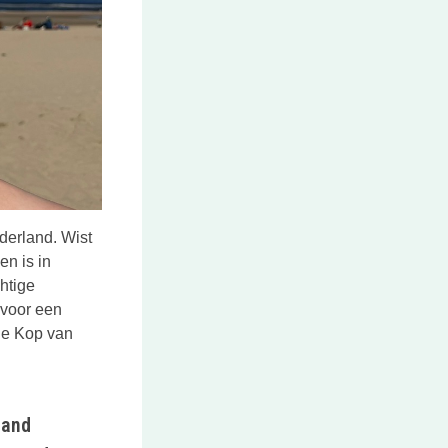
derland. Wist
n is in
htige
 voor een
 de Kop van
land