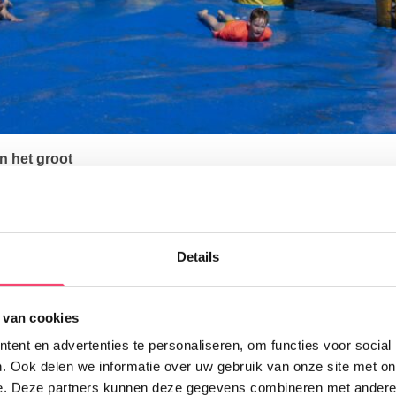
n het groot
ende overdekte speeltuin
Happy Inn Alkmaar
kunnen je kids zi
ijn gigantische klim- toestellen, vol uitdagende tunnels en gehe
kunnen kids ook lasergamen. Mooi weer? Dan is het dakterras o
Details
ij
UrbanTrickz:
het grootste trampoline- en freerunpark van Ne
 van cookies
o’s op de supertrampolines en daag je vrienden uit op de speedr
ent en advertenties te personaliseren, om functies voor social
. Ook delen we informatie over uw gebruik van onze site met on
e. Deze partners kunnen deze gegevens combineren met andere i