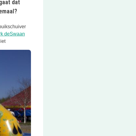
 gaat dat
lemaal?
buikschuiver
rk deSwaan
iet