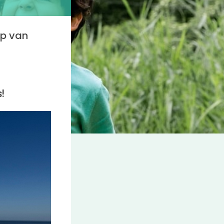
op van
s!