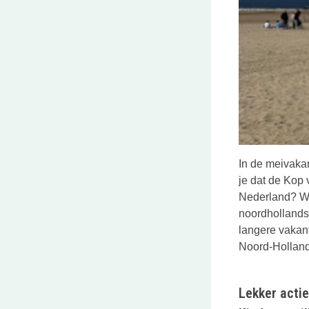
In de meivaka
je dat de Kop
Nederland? Wij
noordhollands
langere vakant
Noord-Holland
Lekker acti