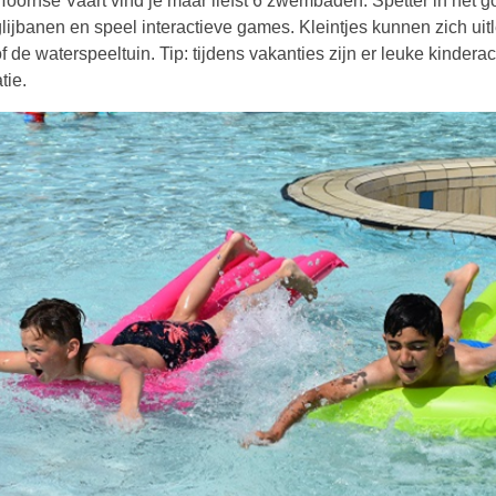
ornse Vaart vind je maar liefst 6 zwembaden. Spetter in het g
glijbanen en speel interactieve games. Kleintjes kunnen zich uit
f de waterspeeltuin. Tip: tijdens vakanties zijn er leuke kinderact
tie.