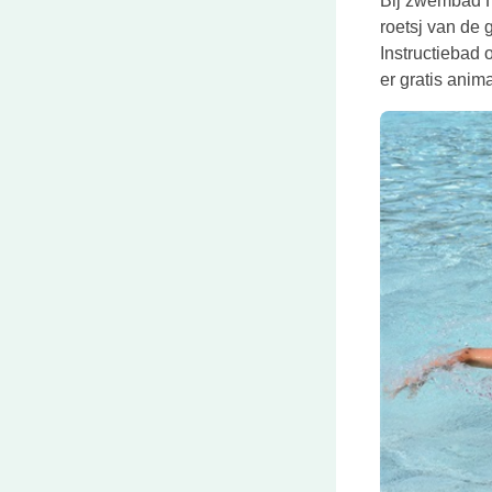
Bij zwembad Ho
roetsj van de 
Instructiebad o
er gratis anima