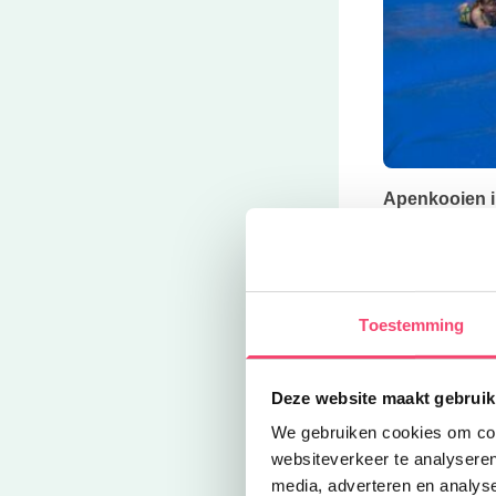
Apenkooien i
In deze spann
uitleven. Er z
Vanaf 5 jaar 
Toestemming
Jump around
Kom jumpen b
Deze website maakt gebruik
de vetste salt
We gebruiken cookies om cont
websiteverkeer te analyseren
media, adverteren en analys