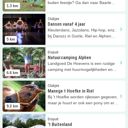
buiten feestje? Ga dan naar Baarle
1.3
km
Outdoor!
Lees meer
Dansen vanaf 4 jaar
Clubjes
Dansen vanaf 4 jaar
Kleuterdans, Jazzdans, Hip-hop, enz;
bij Danszz in Goirle, Riel en Alphen
5
km
leer je dansen.
Lees meer
Natuurcamping Alphen
Eropuit
Natuurcamping Alphen
Landgoed De Hoevens is een rustige
camping met huurmogelijkheden en
6.6
km
volop speelplezier!
Lees meer
Manege t Hoefke in Riel
Clubjes
Manege t Hoefke in Riel
Bij 't Hoefke worden rijlessen gegeven,
maar je huurt er ook een pony om er
9.2
km
zelf op uit te trekken.
Lees meer
't Buitenland
Eropuit
't Buitenland