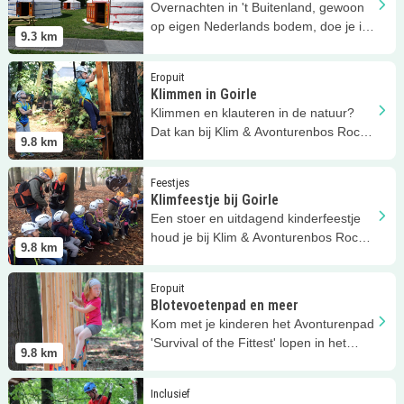
Overnachten in 't Buitenland, gewoon
op eigen Nederlands bodem, doe je in
9.3
km
een Mongoolse yurt!
Lees meer
Klimmen in Goirle
Eropuit
Klimmen in Goirle
Klimmen en klauteren in de natuur?
Dat kan bij Klim & Avonturenbos Rocks
9.8
km
'n Rivers in Goirle!
Lees meer
Klimfeestje bij Goirle
Feestjes
Klimfeestje bij Goirle
Een stoer en uitdagend kinderfeestje
houd je bij Klim & Avonturenbos Rocks
9.8
km
'n Rivers in Goirle!
Lees meer
Blotevoetenpad en meer
Eropuit
Blotevoetenpad en meer
Kom met je kinderen het Avonturenpad
'Survival of the Fittest' lopen in het
9.8
km
Avonturenbos.
Lees meer
Rolstoel klimbos
Inclusief