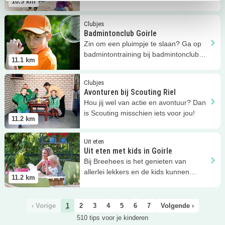
10.9
km
Lees meer
Badmintonclub Goirle
Clubjes
Badmintonclub Goirle
Zin om een pluimpje te slaan? Ga op
badmintontraining bij badmintonclub
11.1
km
Goirle!
Lees meer
Avonturen bij Scouting Riel
Clubjes
Avonturen bij Scouting Riel
Hou jij wel van actie en avontuur? Dan
is Scouting misschien iets voor jou!
11.2
km
Lees meer
Uit eten met kids in Goirle
Uit eten
Uit eten met kids in Goirle
Bij Breehees is het genieten van
allerlei lekkers en de kids kunnen
11.2
km
spelen, super combi!
‹ Vorige
1
2
3
4
5
6
7
Volgende ›
510 tips voor je kinderen