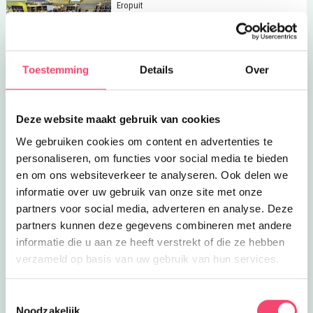
Lees meer
Bibliotheek Gilze
Eropuit
Bibliotheek Gilze
Deze bibliotheek heeft veel te bieden
voor de jonge lezers onder ons en zit
10.6
km
in Gilze.
Toestemming
Details
Over
Lees meer
Rust en frisse lucht
Eropuit
Rust en frisse lucht
Bij de Boerensuite hebben je kinderen
Deze website maakt gebruik van cookies
alle ruimte!
10.8
km
We gebruiken cookies om content en advertenties te
personaliseren, om functies voor social media te bieden
Lees meer
Feestje koekjes bakken!
Feestjes
en om ons websiteverkeer te analyseren. Ook delen we
Sluiten
Feestje koekjes bakken!
informatie over uw gebruik van onze site met onze
Maak met de bakker in bakkerij Van
partners voor social media, adverteren en analyse. Deze
der Bruggen de lekkerste en mooiste
10.8
km
partners kunnen deze gegevens combineren met andere
koekjes voor jouw feestje!
informatie die u aan ze heeft verstrekt of die ze hebben
Lees meer
Samba!
Clubjes
verzameld op basis van uw gebruik van hun services.
Samba!
Stoer, ritmisch, feest: speel de Samba
bij Muziek & Vriendschap!
Toestemmingsselectie
10.8
km
Noodzakelijk