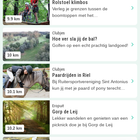
Rolstoel klimbos
Verleg je grenzen tussen de
boomtoppen met het
9.9
km
rolstoelvriendelijke parcours van Rocks
'n Rivers.
Lees meer
Hoe ver sla jij de bal?
Clubjes
Hoe ver sla jij de bal?
Golfen op een echt prachtig landgoed!
10
km
Lees meer
Paardrijden in Riel
Clubjes
Paardrijden in Riel
Bij Ruitersportvereniging Sint Antonius
kun jij met je paard of pony terecht
10.1
km
voor fijne lessen!
Lees meer
Gorp de Leij
Eropuit
Gorp de Leij
Lekker wandelen en genieten van een
picknick doe je bij Gorp de Leij
10.2
km