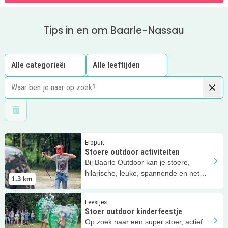
Tips in en om Baarle-Nassau
Wis filters
Lees meer
Stoere outdoor activiteiten
Eropuit
Stoere outdoor activiteiten
Bij Baarle Outdoor kan je stoere,
hilarische, leuke, spannende en net
1.3
km
even anders buitenactiviteiten doen
Lees meer
Stoer outdoor kinderfeestje
Feestjes
Stoer outdoor kinderfeestje
Op zoek naar een super stoer, actief