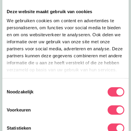
Deze website maakt gebruik van cookies
We gebruiken cookies om content en advertenties te
personaliseren, om functies voor social media te bieden
en om ons websiteverkeer te analyseren. Ook delen we
informatie over uw gebruik van onze site met onze
partners voor social media, adverteren en analyse. Deze
partners kunnen deze gegevens combineren met andere
informatie die u aan ze heeft verstrekt of die ze hebben
verzameld op basis van uw gebruik van hun services.
Een Kidsproof zomervakantie!
Zomervakantie in onze prachtige regio. Onze website
Toestemmingsselectie
staat vol met toffe uitjes, tips voor thuis, zomerse of
Noodzakelijk
regenachtige dagen. Maak fijne herinneringen met
elkaar.
Voorkeuren
Naar de tips!
Statistieken