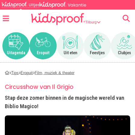
Tilburg
Menu
Ga naar Uitagenda
Ga naar Eropuit
Ga naar Uit eten
Ga naar Feestjes
Ga n
Uitagenda
Eropuit
Uit eten
Feestjes
Clubjes
Tips
Eropuit
Film, muziek & theater
Circusshow van Il Grigio
Stap deze zomer binnen in de magische wereld van
Biblio Magico!