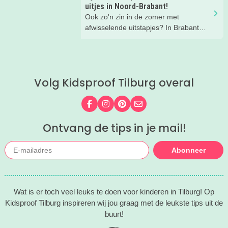
drinken.
uitjes in Noord-Brabant!
Wij hebben een paar restaurants met
Ook zo'n zin in de zomer met
terras en speeltuin in Tilburg en
afwisselende uitstapjes? In Brabant
omgeving voor je op een rij gezet. Dat
valt er deze zomer van alles te
is makkelijk een super fijn plekje
beleven. Trek erop uit in de prachtige
vinden!
natuur, ga voor een actief uitje, een
verrassende museum of ontdek de
Volg Kidsproof Tilburg overal
gezellige steden. Wij verzamelden hele
toffe tips voor je.
Volg ons op Facebook
Volg ons op Instagram
Volg ons op Pinterest
Mail ons
Ontvang de tips in je mail!
Abonneer
Wat is er toch veel leuks te doen voor kinderen in Tilburg! Op
Kidsproof Tilburg inspireren wij jou graag met de leukste tips uit de
buurt!