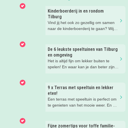
Kinderboerderij in en rondom
Tilburg
Vind jij het ook zo gezellig om samen
naar de kinderboerderij te gaan? Wij
ook! Maar eens een ándere
kinderboerderij is wel zo leuk voor de
afwisseling. Daarom hebben wij voor
De 6 leukste speeltuinen van Tilburg
jou onze favoriete kinderboerderijen op
en omgeving
een rijtje gezet. Lees je mee?
Het is altijd fijn om lekker buiten te
spelen! En waar kan je dan beter zijn
dan in de speeltuin? Wij hebben de
speeltuinen in de omgeving van Tilburg
voor je op een rij gezet.
9 x Terras met speeltuin en lekker
eten!
Een terras met speeltuin is perfect om
te genieten van het mooie weer. En om
te genieten van je kinderen die heerlijk
aan het spelen zijn in de speeltuin
terwijl jij geniet van het eten en
Fijne zomertips voor toffe familie-