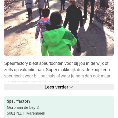
Speurfactory biedt speurtochten voor bij jou in de wijk of
zelfs op vakantie aan. Super makkelijk dus. Je koopt een
speurtocht voor bij jou thuis of waar je hem dan ook maar
uit wilt zetten met gegarandeerd succes!
Lees verder
Speurfactory heeft ook gedacht aan de regenachtige
dagen. Dan wil je niet naar buiten met de kinderen. Dus
Speurfactory
dan wil je in huis blijven. Ook daar heeft speurfactory een
Gorp aan de Ley 2
oplossing voor. Een escape spel voor in huis. Dan tover je
5081 NZ Hilvarenbeek