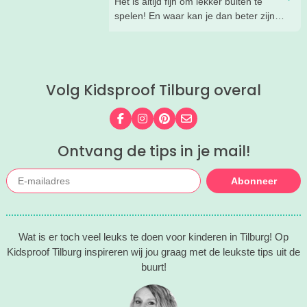
Het is altijd fijn om lekker buiten te
toffe tips voor je.
spelen! En waar kan je dan beter zijn
dan in de speeltuin? Wij hebben de
speeltuinen in de omgeving van Tilburg
voor je op een rij gezet.
Volg Kidsproof Tilburg overal
Volg ons op Facebook
Volg ons op Instagram
Volg ons op Pinterest
Mail ons
Ontvang de tips in je mail!
Abonneer
Wat is er toch veel leuks te doen voor kinderen in Tilburg! Op
Kidsproof Tilburg inspireren wij jou graag met de leukste tips uit de
buurt!