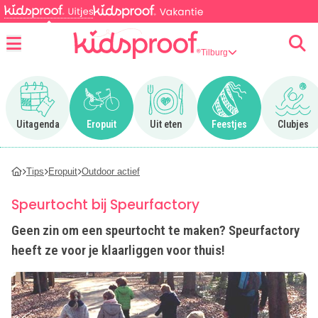
Tilburg
Menu
Ga naar Uitagenda
Ga naar Eropuit
Ga naar Uit eten
Ga naar Feestjes
Ga n
Uitagenda
Eropuit
Uit eten
Feestjes
Clubjes
Tips
Eropuit
Outdoor actief
Speurtocht bij Speurfactory
Geen zin om een speurtocht te maken? Speurfactory
heeft ze voor je klaarliggen voor thuis!