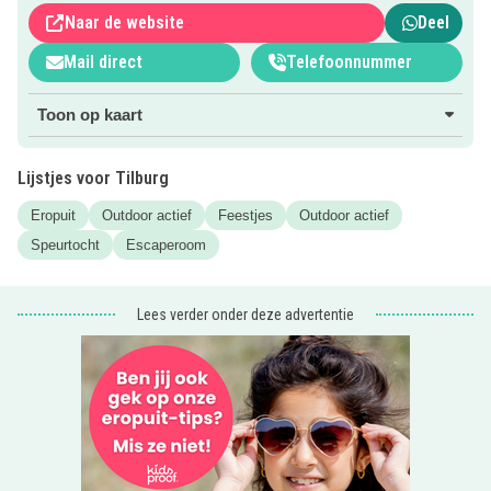
je eigen huis om in een escaperoom, hoe leuk is dat!
Naar de website
Deel
Klik op de roze button voor meer informatie.
Mail direct
Telefoonnummer
Toon op kaart
Lijstjes voor Tilburg
Eropuit
Outdoor actief
Feestjes
Outdoor actief
Speurtocht
Escaperoom
Lees verder onder deze advertentie