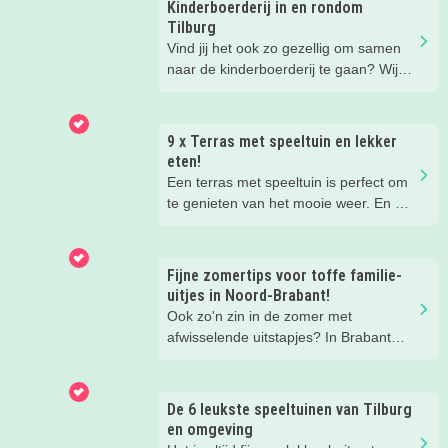
Kinderboerderij in en rondom
Tilburg
Vind jij het ook zo gezellig om samen
naar de kinderboerderij te gaan? Wij
ook! Maar eens een ándere
kinderboerderij is wel zo leuk voor de
afwisseling. Daarom hebben wij voor
9 x Terras met speeltuin en lekker
jou onze favoriete kinderboerderijen op
eten!
een rijtje gezet. Lees je mee?
Een terras met speeltuin is perfect om
te genieten van het mooie weer. En om
te genieten van je kinderen die heerlijk
aan het spelen zijn in de speeltuin
terwijl jij geniet van het eten en
Fijne zomertips voor toffe familie-
drinken.
uitjes in Noord-Brabant!
Wij hebben een paar restaurants met
Ook zo'n zin in de zomer met
terras en speeltuin in Tilburg en
afwisselende uitstapjes? In Brabant
omgeving voor je op een rij gezet. Dat
valt er deze zomer van alles te
is makkelijk een super fijn plekje
beleven. Trek erop uit in de prachtige
vinden!
natuur, ga voor een actief uitje, een
De 6 leukste speeltuinen van Tilburg
verrassende museum of ontdek de
en omgeving
gezellige steden. Wij verzamelden hele