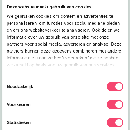
Deze website maakt gebruik van cookies
We gebruiken cookies om content en advertenties te
personaliseren, om functies voor social media te bieden
en om ons websiteverkeer te analyseren. Ook delen we
informatie over uw gebruik van onze site met onze
partners voor social media, adverteren en analyse. Deze
partners kunnen deze gegevens combineren met andere
informatie die u aan ze heeft verstrekt of die ze hebben
Een Kidsproof zomervakantie!
verzameld op basis van uw gebruik van hun services.
Zomervakantie in onze prachtige regio. Onze website
staat vol met toffe uitjes, tips voor thuis, zomerse of
Toestemmingsselectie
regenachtige dagen. Maak fijne herinneringen met
Noodzakelijk
elkaar.
Naar de tips!
Voorkeuren
Statistieken