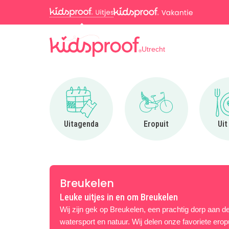
Utrecht
Ga naar Uitagenda
Ga naar Eropuit
Uitagenda
Eropuit
Uit
Breukelen
Leuke uitjes in en om Breukelen
Wij zijn gek op Breukelen, een prachtig dorp aan 
watersport en natuur. Wij delen onze favoriete erop