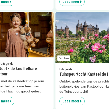
 meer
Lees meer
er
Noet Noet - de knuffelbare kindertour
Lees meer
Tuinspeurtocht Kast
5.6
km
| Uitagenda
oet - de knuffelbare
Uitagenda
rtour
Tuinspeurtocht Kasteel de 
 met de kasteelkat op je arm
Ontdek spelenderwijs de pracht
ver het geheime feest van
buitenplekjes van Kasteel de H
 de Haar. Kidsproof getest!
de Tuinspeurtocht!
 meer
Lees meer