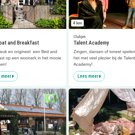
4
km
Clubjes
oat and Breakfast
Talent Academy
leuk en origineel: een Bed and
Zingen, dansen of toneel spele
ast op een woonark in het mooie
het met veel plezier bij de Talent
en!
Academy!
 meer
Lees meer
er
Kinderboerderij Otterspoor
Lees meer
Zomerprogramma M