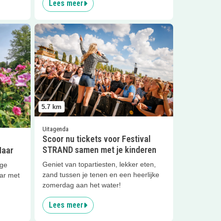
Lees meer
eel de Haar
Lees meer
Scoor nu tickets voor Festival STRAND s
5.7
km
Uitagenda
Scoor nu tickets voor Festival
STRAND samen met je kinderen
Haar
Geniet van topartiesten, lekker eten,
ige
zand tussen je tenen en een heerlijke
aar met
zomerdag aan het water!
Lees meer