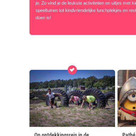
je. Zo vind je de leukste activiteiten en uitjes met
speeltuinen tot kindvriendelijke lunchplekjes en res
doen is!
Op ontdekkingsreis in de
Pathé 