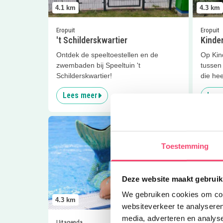
4.1
km
4.3
km
Eropuit
Eropuit
't Schilderskwartier
Kinder
Ontdek de speeltoestellen en de
Op Kind
zwembaden bij Speeltuin 't
tussen 
Schilderskwartier!
die hee
Lees meer
Lees
Lees meer
Zwemmen als een zeemeermin
Lees me
Toestemming
Deze website maakt gebruik
We gebruiken cookies om cont
4.3
km
4.3
km
websiteverkeer te analyseren
media, adverteren en analys
Uitagenda
Clubjes