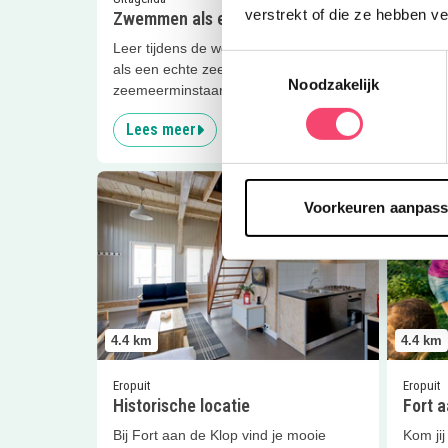
verstrekt of die ze hebben v
Zwemmen als een zeemeermin
Zwemd
Leer tijdens de workshop zwemmen
Leer s
Toestemmingsselectie
als een echte zeemeermin met een
Safari 
Noodzakelijk
zeemeerminstaart bij zwembad Safari!
zwemdi
Lees meer
Lees
Lees meer
Historische locatie
Lees me
Voorkeuren aanpas
4.4
km
4.4
km
Eropuit
Eropuit
Historische locatie
Fort a
Bij Fort aan de Klop vind je mooie
Kom jij