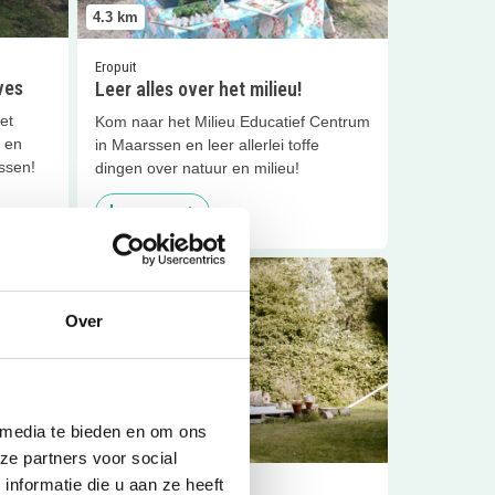
4.3
km
Eropuit
ves
Leer alles over het milieu!
et
Kom naar het Milieu Educatief Centrum
n en
in Maarssen en leer allerlei toffe
ssen!
dingen over natuur en milieu!
Sluiten
Lees meer
emmen!
Lees meer
Vogelvoederhuisje maken
Over
 media te bieden en om ons
4.4
km
ze partners voor social
nformatie die u aan ze heeft
Uitagenda