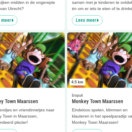
kijken midden in de ongerepte
samen met je kinderen te ontde
 van Utrecht?
én om er iets te eten of te drink
 meer
Lees meer
er
Monkey Town Maarssen
Lees meer
Monkey Town Maar
4.5
km
Eropuit
y Town Maarssen
Monkey Town Maarssen
endjes en vriendinnetjes naar
Eindeloos spelen, klimmen en
 Town in Maarssen,
klauteren in het speelparadijs v
ndeerd plezier!
Monkey Town Maarssen!