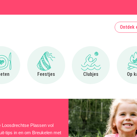
Ontdek 
Ga naar Uit eten
Ga naar Feestjes
Ga naar Clubjes
 eten
Feestjes
Clubjes
Op k
de Loosdrechtse Plassen vol
uit-tips in en om Breukelen met