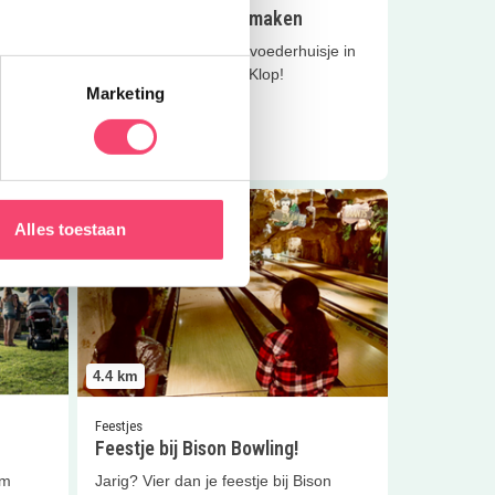
Vogelvoederhuisje maken
Timmer je eigen vogelvoederhuisje in
 in
elkaar bij Fort aan de Klop!
Marketing
eiten!
Lees meer
!
Lees meer
Feestje bij Bison Bowling!
Alles toestaan
4.4
km
Feestjes
Feestje bij Bison Bowling!
om
Jarig? Vier dan je feestje bij Bison