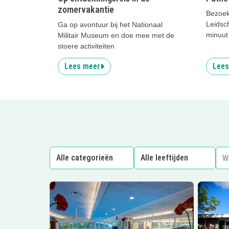
zomervakantie
Bezoek
Leidsc
Ga op avontuur bij het Nationaal
minuut 
Militair Museum en doe mee met de
stoere activiteiten
Lees meer
Lees
Lees meer
Subtropisch genieten!
Lees me