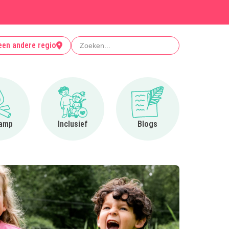
Zoeken
een andere regio
Ga naar Op kamp
Ga naar Inclusief
Ga naar Blogs
amp
Inclusief
Blogs