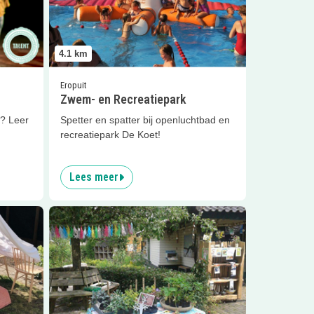
4.1
km
Eropuit
Zwem- en Recreatiepark
n? Leer
Spetter en spatter bij openluchtbad en
recreatiepark De Koet!
Lees meer
ilieuMoves
Lees meer
Leer alles over het milieu!