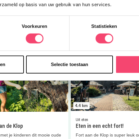
erzameld op basis van uw gebruik van hun services.
iploma voor kids
Heerlijk binnen zwemmen!
pelend zwemmen bij zwembad
Kom jij ook naar zwembad Safari
in Maarssen en haal je
Maarssen? Een heerlijk
Voorkeuren
Statistieken
ploma!
binnenzwembad vol leuke activit
 meer
Lees meer
er
Fort aan de Klop
Lees meer
Eten in een echt fort
Doe mee en maak kans op één van de 5 gezinstickets voor
sen
Selectie toestaan
Kasteel de Haar!
Ja, ik wil winnen!
4.4
km
Uit eten
an de Klop
Eten in een echt fort!
 met je kinderen dit mooie oude
Fort aan de Klop is super leuk 