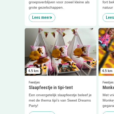
groepsverblijven voor zowel kleine als
fort be
grote gezelschappen.
natuur
Lees meer
Lees
Lees meer
Slaapfeestje in tipi-tent
Lees me
4.5
km
4.5
km
Feestjes
Feestjes
Slaapfeestje in tipi-tent
Monke
Een onvergetelijk slaapfeestje beleef je
Met vri
met de thema tipi's van Sweet Dreams
Monkey
Party!
gegara