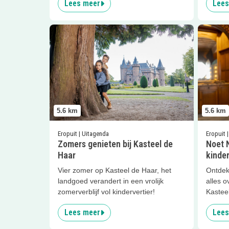
Lees meer
Lees
Lees meer
Zomers genieten bij Kasteel de Haar
Lees me
5.6
km
5.6
km
Eropuit | Uitagenda
Eropuit 
Zomers genieten bij Kasteel de
Noet N
Haar
kinde
Vier zomer op Kasteel de Haar, het
Ontdek
landgoed verandert in een vrolijk
alles o
zomerverblijf vol kindervertier!
Kasteel
Lees meer
Lees