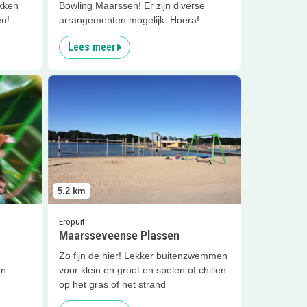
kken
Bowling Maarssen! Er zijn diverse
en!
arrangementen mogelijk. Hoera!
Lees meer
ssen
Lees meer
Maarsseveense Plassen
5.2
km
Eropuit
Maarsseveense Plassen
Zo fijn de hier! Lekker buitenzwemmen
an
voor klein en groot en spelen of chillen
op het gras of het strand