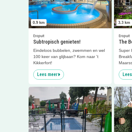
0.9
km
3.3
km
Eropuit
Eropuit
Subtropisch genieten!
The B
Eindeloos bubbelen, zwemmen en wel
Super 
100 keer van glijbaan? Kom naar 't
Breakf
Kikkerfort!
Maarss
Lees meer
Lees
Lees meer
't Schilderskwartier
Lees me