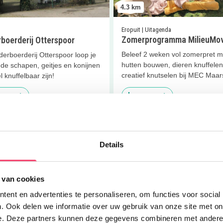
4.3
km
Eropuit | Uitagenda
Zomerprogramma MilieuMo
boerderij Otterspoor
Beleef 2 weken vol zomerpret m
erboerderij Otterspoor loop je
hutten bouwen, dieren knuffele
de schapen, geitjes en konijnen
creatief knutselen bij MEC Maar
l knuffelbaar zijn!
 meer
Lees meer
er
Zwemdiploma voor kids
Lees meer
Heerlijk binnen zw
Details
 van cookies
ent en advertenties te personaliseren, om functies voor social
4.3
km
. Ook delen we informatie over uw gebruik van onze site met on
e. Deze partners kunnen deze gegevens combineren met andere i
Eropuit