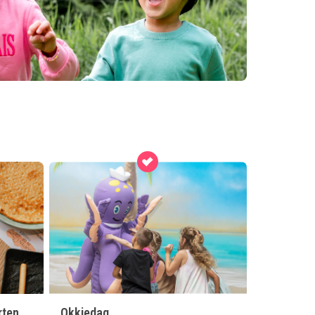
rten
Okkiedag