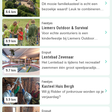
Dit mooie familiekasteel is echt een
bezoekje waard! Leuk te combineren
8.6
km
met de speeltuin of Lingevaart.
Lees meer
Liemers Outdoor &amp; Survival
Feestjes
Liemers Outdoor & Survival
Voor echte avonturiers is een
kinderfeestje bij Liemers Outdoor
8.9
km
Survival, helemaal het einde!
Lees meer
Lentebad Zevenaar
Eropuit
Lentebad Zevenaar
Het Lentebad is tijdens het recreatief
zwemmen één groot speelparadijs
9.7
km
voor klein en groot!
Lees meer
Kasteel Huis Bergh
Feestjes
Kasteel Huis Bergh
Wil jij Ridder of jonkvrouw worden op je
verjaardag?
9.9
km
Lees meer
Kasteel Huis Bergh
Eropuit