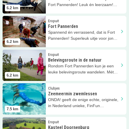
Fort Pannerden! Leuk én leerzaam!
6.2
km
Durf jij de uitdaging aan?
Lees meer
Fort Pannerden
Eropuit
Fort Pannerden
Spannend én verrassend, dat is Fort
Pannerden! Superleuk uitje voor jong
6.2
km
en oud!
Lees meer
Belevingsroute in de natuur
Eropuit
Belevingsroute in de natuur
Rondom Fort Pannerden kun je een
leuke belevingsroute wandelen. Mét
6.2
km
leuke opdrachten!
Lees meer
Zeemeermin zwemlessen
Clubjes
Zeemeermin zwemlessen
ONDA! geeft de enige echte, originele,
in Nederland unieke, FinFun
7.5
km
zeemeermin zwemlessen in Beek!
Lees meer
Kasteel Doornenburg
Eropuit
Kasteel Doornenburg