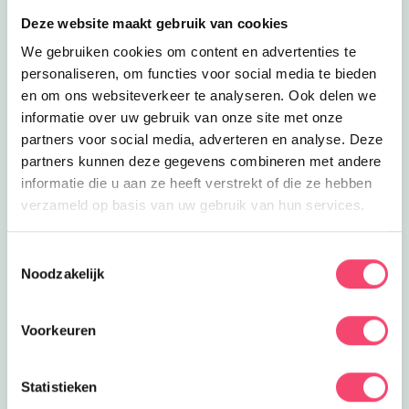
Lees meer
Natuurzwembad Walburgen
Eropuit
Deze website maakt gebruik van cookies
Natuurzwembad Walburgen
Hou je van waterpret en zand, ga dan
We gebruiken cookies om content en advertenties te
een dagje naar dit mooi gelegen
personaliseren, om functies voor social media te bieden
10.2
km
natuurzwembad in Gendt!
en om ons websiteverkeer te analyseren. Ook delen we
Lees meer
Kinderkookfeestjes 9+
informatie over uw gebruik van onze site met onze
Feestjes
Kinderkookfeestjes 9+
partners voor social media, adverteren en analyse. Deze
Kookfeestje in Groessen. Wat wil je
partners kunnen deze gegevens combineren met andere
maken; Italiaans, vergeten groenten of
informatie die u aan ze heeft verstrekt of die ze hebben
10.3
km
misschien Chinees?
verzameld op basis van uw gebruik van hun services.
Lees meer
Beauty Kidz en Teens
Feestjes
Beauty Kidz en Teens
Toestemmingsselectie
Lekker thuis aan de slag met
Noodzakelijk
huidverzorging en make-up en daarna
10.3
km
met z'n allen op de foto!
Lees meer
IVN slootjesdag
Voorkeuren
Uitagenda
IVN slootjesdag
Word jij de echte Slootjesexpert? Kom
Statistieken
met IVN Zevenaar waterdiertjes
10.3
km
ontdekken bij de Slootjesdagen!