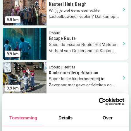
Kasteel Huis Bergh
Wil jij je wel eens een echte
kasteelbewoner voelen? Dat kan op
9.9
km
Kasteel Huis Bergh!
Lees meer
Escape Route
Eropuit
Escape Route
Speel de Escape Route 'Het Verloren
Verhaal van Gelderland' bij Kasteel
9.9
km
Huis Bergh!
Lees meer
Kinderboerderij Rosorum
Eropuit | Feestjes
Kinderboerderij Rosorum
Super leuke kinderboerderij in
Zevenaar met gave activiteiten en
9.9
km
leuke feest ideetjes!
Lees meer
Survivalrun kinderfeestjes
Feestjes
Survivalrun kinderfeestjes
Survivalrun, boogschieten en
Toestemming
Details
Over
apenkooien voor kinderen vanaf 8 jaar!
10
km