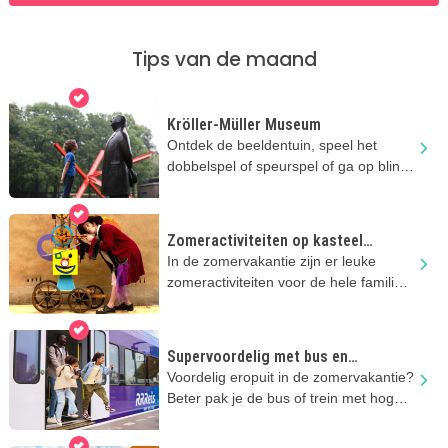
Tips van de maand
Kröller-Müller Museum
Ontdek de beeldentuin, speel het
dobbelspel of speurspel of ga op blind
date met een kunstwerk.
Zomeractiviteiten op kasteel
Doorwerth
In de zomervakantie zijn er leuke
zomeractiviteiten voor de hele familie
op kasteel Doorwerth!
Supervoordelig met bus en
regionale trein
Voordelig eropuit in de zomervakantie?
Beter pak je de bus of trein met hoge
kortingen!