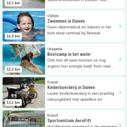
12.1
km
kinderhoek voor de kleinsten!
Lees meer
Zwemmen in Duiven
Clubjes
Zwemmen in Duiven
Geen diplomadruk en inleven in het
kind staat centraal bij Akwaak
12.2
km
Zwemschool Duiven.
Lees meer
Bootcamp in het water
Uitagenda
Bootcamp in het water
Ook met dit weer kunnen ze nog
ergens hun energie kwijt! Kom naar
12.2
km
Duiven voor een stoere water
bootcamp!
Lees meer
Kinderboerderij in Duiven
Eropuit
Kinderboerderij in Duiven
Leuke kinderboerderij in een prachtig
natuurgebied met speelbos en
13.1
km
theepaviljoen.
Lees meer
Sportcentrum AeroFitt
Eropuit
Sportcentrum AeroFitt
Het Warmste zwembad in de omgeving