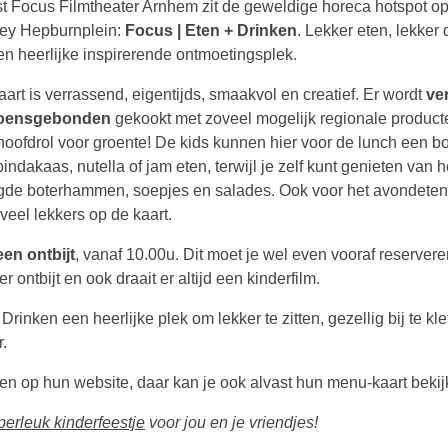
t Focus Filmtheater Arnhem zit de geweldige horeca hotspot op
ey Hepburnplein:
Focus | Eten + Drinken
. Lekker eten, lekker 
en heerlijke inspirerende ontmoetingsplek.
art is verrassend, eigentijds, smaakvol en creatief. Er wordt
ve
zoensgebonden
gekookt met zoveel mogelijk regionale product
hoofdrol voor groente! De kids kunnen hier voor de lunch een b
indakaas, nutella of jam eten, terwijl je zelf kunt genieten van h
gde boterhammen, soepjes en salades. Ook voor het avondeten
veel lekkers op de kaart.
een ontbijt
, vanaf 10.00u. Dit moet je wel even vooraf reservere
r ontbijt en ook draait er altijd een kinderfilm.
 Drinken een heerlijke plek om lekker te zitten, gezellig bij te kl
r.
men op hun website, daar kan je ook alvast hun menu-kaart bekij
perleuk kinderfeestje
voor jou en je vriendjes!