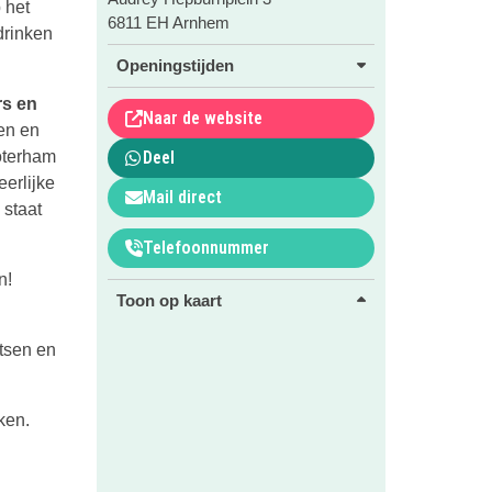
 het
6811 EH Arnhem
drinken
Openingstijden
rs en
Naar de website
en en
oterham
Deel
eerlijke
Mail direct
 staat
Telefoonnummer
n!
Toon op kaart
etsen en
ken.