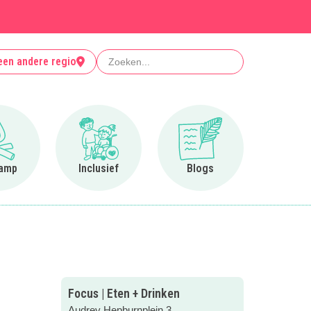
Zoeken
een andere regio
Ga naar Op kamp
Ga naar Inclusief
Ga naar Blogs
amp
Inclusief
Blogs
Focus | Eten + Drinken
Audrey Hepburnplein 3