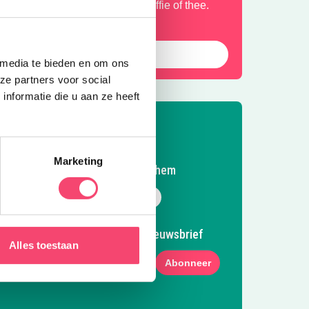
p je kroost, zit jij lekker aan je koffie of thee.
Reserveer een springsessie
 media te bieden en om ons
ze partners voor social
nformatie die u aan ze heeft
Marketing
Volg Kidsproof Arnhem
Volg ons op Facebook
Volg ons op Instagram
Volg ons op Pinterest
Mail ons
Meld je aan voor onze nieuwsbrief
Alles toestaan
Abonneer