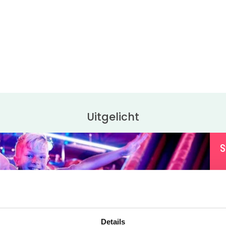
Uitgelicht
S
B
H
g
g
Details