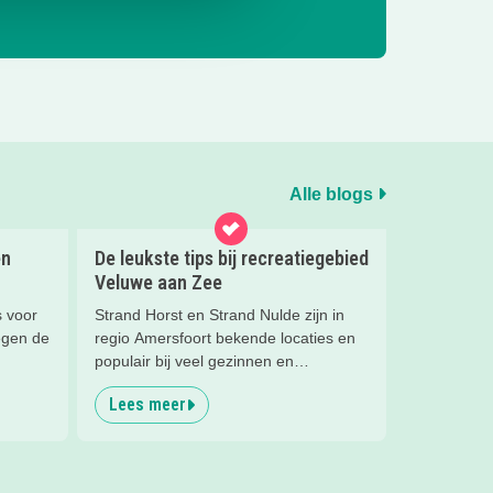
Alle blogs
en
De leukste tips bij recreatiegebied
Veluwe aan Zee
s voor
Strand Horst en Strand Nulde zijn in
egen de
regio Amersfoort bekende locaties en
populair bij veel gezinnen en
watersportliefhebbers. Dat je bij deze
Lees meer
recreatiegebieden van Leisurelands
kan zwemmen en surfen is bij de
meesten wel bekend, maar wist je dat
de stranden nu een nieuwe naam