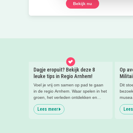
Bekijk nu
Dagje eropuit? Bekijk deze 8
Op avo
leuke tips in Regio Arnhem!
Milita
Voel je vrij om samen op pad te gaan
Dit sto
in de regio Arnhem. Waar spelen in het
bezoek
groen, het verleden ontdekken en
musea 
genieten van het uitzicht allemaal
reden 
Lees meer
Lees
dichtbij zijn. Deze leuke tips wil je zien!
ze zo 
mega co
stormba
'zelf i