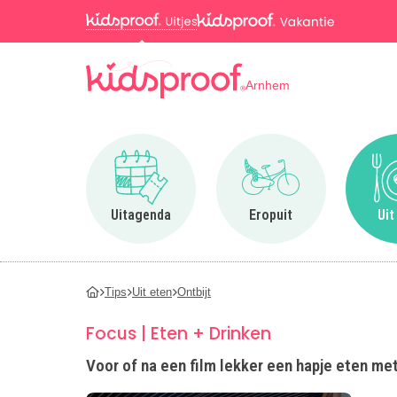
Arnhem
Ga naar Uitagenda
Ga naar Eropuit
Uitagenda
Eropuit
Uit
Tips
Uit eten
Ontbijt
Focus | Eten + Drinken
Voor of na een film lekker een hapje eten met 