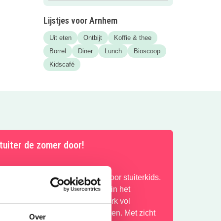
Lijstjes voor Arnhem
Uit eten
Ontbijt
Koffie & thee
Borrel
Diner
Lunch
Bioscoop
Kidscafé
tuiter de zomer door!
ounce Valley is dé place to be voor stuiterkids.
ier kunnen ze hun energie kwijt in het
igantische indoor luchtkussenpark vol
lijbanen en uitdagende parcoursen. Met zicht
Over