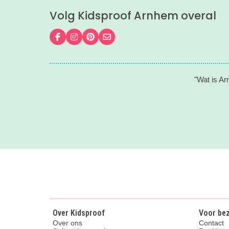
dus al
Volg Kidsproof Arnhem overal
gaan!
Volg ons op Facebook
Volg ons op Instagram
Volg ons op Pinterest
Mail ons
"Wat is Ar
Over Kidsproof
Voor be
Over ons
Contact