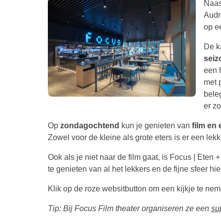
Naas
Audr
op e
De ka
sei
een 
met p
bele
er zo
Op
zondagochtend
kun je genieten van
film en 
Zowel voor de kleine als grote eters is er een lekke
Ook als je niet naar de film gaat, is Focus | Eten +
te genieten van al het lekkers en de fijne sfeer hie
Klik op de roze websitbutton om een kijkje te ne
Tip: Bij Focus Film theater organiseren ze een
su