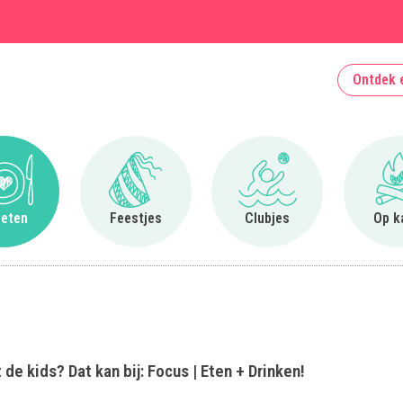
Ontdek 
Ga naar Uit eten
Ga naar Feestjes
Ga naar Clubjes
 eten
Feestjes
Clubjes
Op k
de kids? Dat kan bij: Focus | Eten + Drinken!