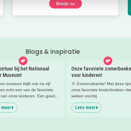
Bekijk nu
Blogs & inspiratie
ntuur bij het Nationaal
Onze favoriete zomerboek
ir Museum!
voor kinderen!
ere museum blijft ook na vijf
🌞 Zomervakantie! Met deze tip
en echt een van de favoriete
onze favoriete kinderboeken vli
van onze kinderen. Een goede
weken voorbij.
om de kids eens te vragen wat
 meer
Lees meer
leuk vinden aan het NMM. ‘De
ole vliegtuigen overal’, ‘de
an buiten’, ‘de Xplore’ en het
n een mini-jeep rijden’. Voor ons