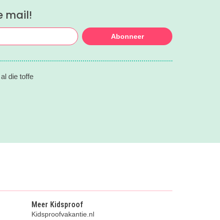
hebben: ‘Veluwe aan Zee’.
e mail!
Abonneer
l die toffe
Meer Kidsproof
Kidsproofvakantie.nl