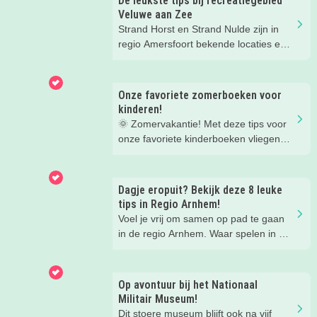
De leukste tips bij recreatiegebied
Veluwe aan Zee
Strand Horst en Strand Nulde zijn in
regio Amersfoort bekende locaties en
populair bij veel gezinnen en
watersportliefhebbers. Dat je bij deze
recreatiegebieden van Leisurelands
Onze favoriete zomerboeken voor
kan zwemmen en surfen is bij de
kinderen!
meesten wel bekend, maar wist je dat
🌞 Zomervakantie! Met deze tips voor
de stranden nu een nieuwe naam
onze favoriete kinderboeken vliegen
hebben: ‘Veluwe aan Zee’.
de weken voorbij.
Dagje eropuit? Bekijk deze 8 leuke
tips in Regio Arnhem!
Voel je vrij om samen op pad te gaan
in de regio Arnhem. Waar spelen in het
groen, het verleden ontdekken en
genieten van het uitzicht allemaal
dichtbij zijn. Deze leuke tips wil je zien!
Op avontuur bij het Nationaal
Militair Museum!
Dit stoere museum blijft ook na vijf