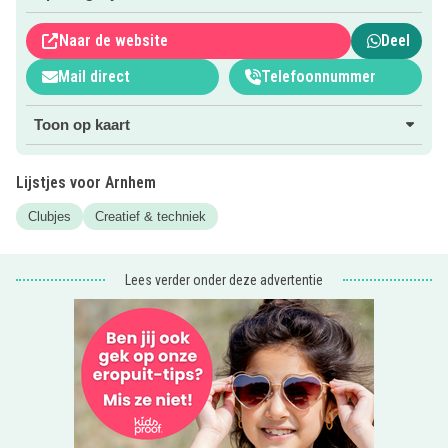
Juffrouw Jannie verzorgt ook leuke kinderfeestjes..
Naar de website
Deel
Tip: op onze site vind je enorm veel
leuke kinderuitjes
in
Mail direct
Telefoonnummer
en om Arnhem!
Toon op kaart
Lijstjes voor Arnhem
Clubjes
Creatief & techniek
Lees verder onder deze advertentie