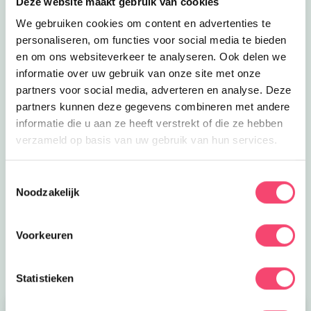
Deze website maakt gebruik van cookies
We gebruiken cookies om content en advertenties te
personaliseren, om functies voor social media te bieden
en om ons websiteverkeer te analyseren. Ook delen we
informatie over uw gebruik van onze site met onze
partners voor social media, adverteren en analyse. Deze
partners kunnen deze gegevens combineren met andere
informatie die u aan ze heeft verstrekt of die ze hebben
verzameld op basis van uw gebruik van hun services.
Zomervakantie bij het NMM
Klaar voor actie? In de zomervakantie zijn er extra veel
Toestemmingsselectie
stoere activiteiten voor kids bij het Nationaal Militair
Noodzakelijk
Museum. Wie is het snelste op de stormbaan? Rijd zelf
in een mini-jeep of mini-quad en meer!
Voorkeuren
Bekijk het aanbod
Statistieken