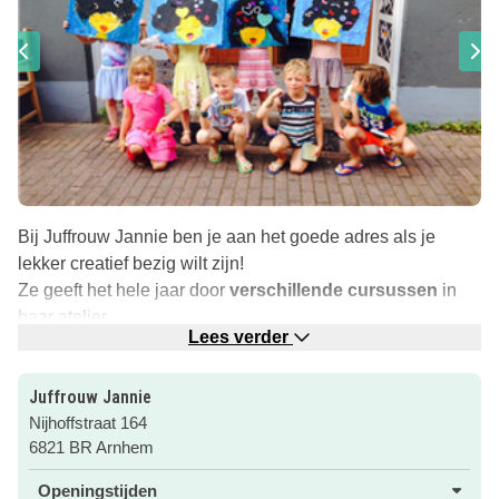
Bij Juffrouw Jannie ben je aan het goede adres als je
lekker creatief bezig wilt zijn!
Ze geeft het hele jaar door
verschillende cursussen
in
haar atelier.
Lees verder
Wil je weten
welke cursus het beste bij jouw past
? Kijk
voor het volledige aanbod en meer informatie op de
Juffrouw Jannie
website via de roze button.
Nijhoffstraat 164
Je zult versteld staan van de mooie dingen waar je mee
6821 BR Arnhem
naar huis gaat!
Openingstijden