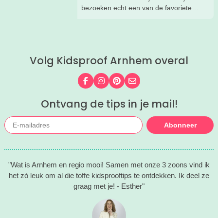
bezoeken echt een van de favoriete
musea van onze kinderen. Een goede
reden om de kids eens te vragen wat
ze zo leuk vinden aan het NMM. ‘De
mega coole vliegtuigen overal’, ‘de
Volg Kidsproof Arnhem overal
stormbaan buiten’, ‘de Xplore’ en het
'zelf in een mini-jeep rijden’. Voor ons
dus alle reden om nog een keer te
Volg ons op Facebook
Volg ons op Instagram
Volg ons op Pinterest
Mail ons
gaan!
Ontvang de tips in je mail!
Abonneer
"Wat is Arnhem en regio mooi! Samen met onze 3 zoons vind ik
het zó leuk om al die toffe kidsprooftips te ontdekken. Ik deel ze
graag met je! - Esther"