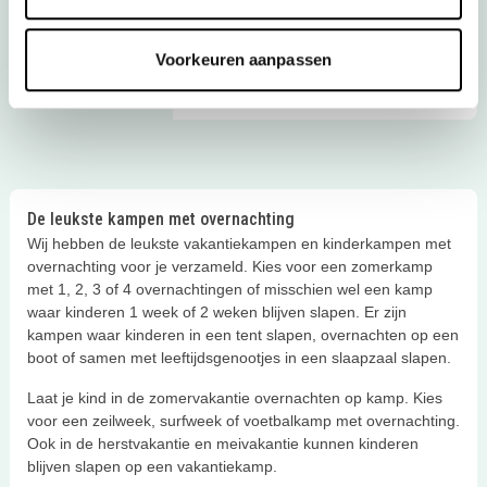
overnachting. Wat vind jouw kind
Zó kies je een leuk vakantiekamp
fijner?
voor je kind!
Voorkeuren aanpassen
Elk jaar dook mijn collega Annemarie
er weer in: al die leuke
vakantiekampen voor kinderen! Zo'n
week vol met leuke activiteiten, plezier
met andere kinderen en weer een
stapje dichter bij zelfstandigheid.
Voordat je een kamp uitkiest, lees haar
De leukste kampen met overnachting
handige tips even door!
Wij hebben de leukste vakantiekampen en kinderkampen met
overnachting voor je verzameld. Kies voor een zomerkamp
met 1, 2, 3 of 4 overnachtingen of misschien wel een kamp
waar kinderen 1 week of 2 weken blijven slapen. Er zijn
kampen waar kinderen in een tent slapen, overnachten op een
boot of samen met leeftijdsgenootjes in een slaapzaal slapen.
Laat je kind in de zomervakantie overnachten op kamp. Kies
voor een zeilweek, surfweek of voetbalkamp met overnachting.
Ook in de herstvakantie en meivakantie kunnen kinderen
blijven slapen op een vakantiekamp.