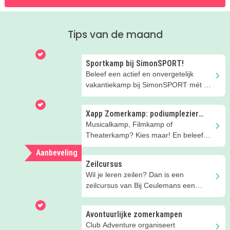
Tips van de maand
Sportkamp bij SimonSPORT!
Beleef een actief en onvergetelijk
vakantiekamp bij SimonSPORT mét en
zonder overnachting!
Xapp Zomerkamp: podiumplezier
voor kids!
Musicalkamp, Filmkamp of
Theaterkamp? Kies maar! En beleef
een onvergetelijk kamp.
Aanbeveling
Zeilcursus
Wil je leren zeilen? Dan is een
zeilcursus van Bij Ceulemans een
aanrader!
Avontuurlijke zomerkampen
Club Adventure organiseert