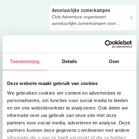
Avontuurlijke zomerkampen
Club Adventure organiseert
avontuurlijke zomerkampen voor
kinderen van 5 t/m 13 jaar!
Summer Camps Holland
Avontuurlijk, sportief of gek op dieren?
Boek dan een kamp (8-10/10-12 jaar)
bij Summer Camps Holland!
Toestemming
Details
Over
Xapp Zomerkamp: podiumplezier
voor kids!
Musicalkamp, Filmkamp of
Deze website maakt gebruik van cookies
Theaterkamp? Kies maar! En beleef
een onvergetelijk kamp.
We gebruiken cookies om content en advertenties te
personaliseren, om functies voor social media te bieden
Onzeker? Ga mee op kamp!
en om ons websiteverkeer te analyseren. Ook delen we
Heel veel plezier hebben én werken
aan je zelfvertrouwen, dat kan op de
informatie over uw gebruik van onze site met onze
kampen van De Ster!
partners voor social media, adverteren en analyse. Deze
partners kunnen deze gegevens combineren met andere
Manege De Hoeven 7+
informatie die u aan ze heeft verstrekt of die ze hebben
Een week lang voor je eigen een