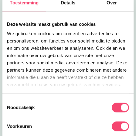
Toestemming
Details
Over
1.1
km
Lees meer
The Woopers MBX &amp; MTB
Clubjes
The Woopers MBX & MTB
Deze website maakt gebruik van cookies
Stoere jongens en meisjes crossen
We gebruiken cookies om content en advertenties te
met The Woopers op de fiets of
1.3
km
personaliseren, om functies voor social media te bieden
mountainbike over een baan!
en om ons websiteverkeer te analyseren. Ook delen we
Sluiten
Lees meer
Zwemfeestje in Berlicum
Feestjes
informatie over uw gebruik van onze site met onze
Zwemfeestje in Berlicum
partners voor social media, adverteren en analyse. Deze
Een spetterend kinderfeestje houd je
partners kunnen deze gegevens combineren met andere
bij Zwemschool De Hoefsevonder
1.4
km
Totaal in Berlicum.
informatie die u aan ze heeft verstrekt of die ze hebben
verzameld op basis van uw gebruik van hun services.
Lees meer
Leer zwemmen in Berlicum
Clubjes
Leer zwemmen in Berlicum
Leer zwemmen bij Zwemschool De
Toestemmingsselectie
Hoefsevonder Totaal in Berlicum.
Noodzakelijk
1.4
km
Lees meer
Tennissen bij LTV Berlicum
Clubjes
Voorkeuren
Tennissen bij LTV Berlicum
Leer tennis spelen bij LTV Berlicum en