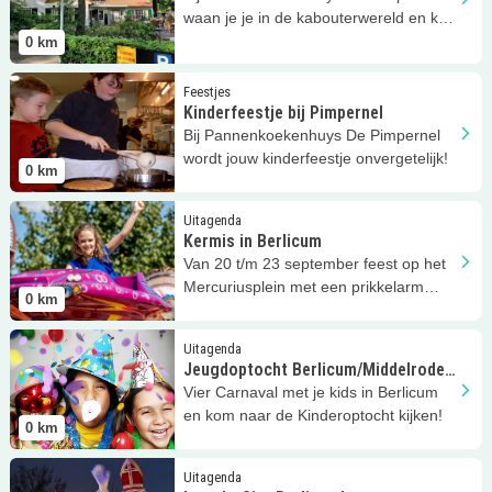
waan je je in de kabouterwereld en kun
je lekkere pannenkoeken eten.
0
km
Lees meer
Kinderfeestje bij Pimpernel
Feestjes
Kinderfeestje bij Pimpernel
Bij Pannenkoekenhuys De Pimpernel
wordt jouw kinderfeestje onvergetelijk!
0
km
Lees meer
Kermis in Berlicum
Uitagenda
Kermis in Berlicum
Van 20 t/m 23 september feest op het
Mercuriusplein met een prikkelarm
0
km
moment!
Lees meer
Jeugdoptocht Berlicum/Middelrode – Dun Birrekoa
Uitagenda
Jeugdoptocht Berlicum/Middelrode
– Dun Birrekoal
Vier Carnaval met je kids in Berlicum
en kom naar de Kinderoptocht kijken!
0
km
Lees meer
Intocht Sint Berlicum!
Uitagenda