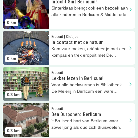
Intocht Sint Berlicum!
Sinterklaas brengt ook een bezoek aan
alle kinderen in Berlicum & Middelrode
0
km
Lees meer
In contact met de natuur
Eropuit | Clubjes
In contact met de natuur
Kom vuur maken, oriënteer je met een
kompas en trek eropuit met De
0
km
Bosbrander!
Lees meer
Lekker lezen in Berlicum!
Eropuit
Lekker lezen in Berlicum!
Voor alle boekwurmen is Bibliotheek
De Meierij in Berlicum een ware
0.3
km
paradijs!
Lees meer
Den Durpsherd Berlicum
Eropuit
Den Durpsherd Berlicum
't Bruisend hart van Berlicum waar
zowel jong als oud zich thuisvoelen.
0.3
km