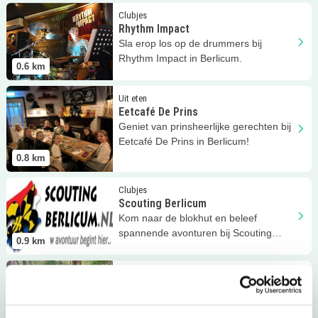
Lees meer
Rhythm Impact
Clubjes
Rhythm Impact
Sla erop los op de drummers bij
Rhythm Impact in Berlicum.
0.6
km
Lees meer
Eetcafé De Prins
Uit eten
Eetcafé De Prins
Geniet van prinsheerlijke gerechten bij
Eetcafé De Prins in Berlicum!
0.8
km
Lees meer
Scouting Berlicum
Clubjes
Scouting Berlicum
Kom naar de blokhut en beleef
spannende avonturen bij Scouting
0.9
km
Berlicum! 5+
Lees meer
Kabouterbosje in Berlicum!
Eropuit
Kabouterbosje in Berlicum!
Stap in de wonderenwereld van de
kabouters in Berlicum!