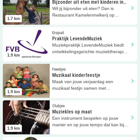
Bijzonder uit eten met kinderen in
Berlicum | Kamelenmelkerij Smits
Wil jij bijzonder uit eten? Dan is
Restaurant Kamelenmelkerij op
1.7
km
Kamelenmelkerij Smits dé plek!
Lees meer
Praktijk LevendeMuziek
Eropuit
Praktijk LevendeMuziek
Muziekpraktijk LevendeMuziek biedt
ontwikkelingsgerichte muziektherapie
1.9
km
aan in Den Dungen!
Lees meer
Muzikaal kinderfeestje
Feestjes
Muzikaal kinderfeestje
Maak van jouw verjaardag een
muzikaal festijn samen met
1.9
km
Muziekpraktijk LevendeMuziek uit Den
Dungen.
Lees meer
Muziekles op maat
Clubjes
Muziekles op maat
Een instrument bespelen op jouw
manier en op jouw tempo dat kan bij
1.9
km
LevendeMuziek in Den Dungen!