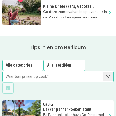
Kleine Ontdekkers, Grootse
Avonturen in de Maashorst
Ga deze zomervakantie op avontuur in
de Maashorst en spaar voor een
superleuke Docus de Das-knuffel!
Tips in en om Berlicum
Wis filters
Lees meer
Lekker pannenkoeken eten!
Uit eten
Lekker pannenkoeken eten!
Bij Pannenkoekenhuys De Pimpernel