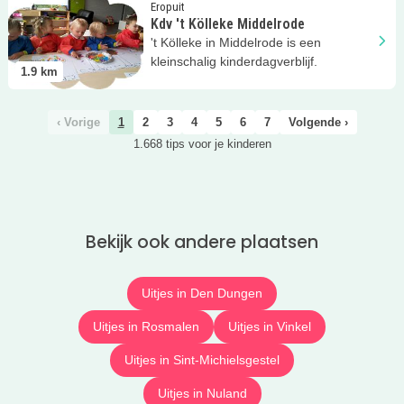
Lees meer
Kdv 't Kölleke Middelrode
Eropuit
Kdv 't Kölleke Middelrode
't Kölleke in Middelrode is een
kleinschalig kinderdagverblijf.
1.9
km
‹ Vorige
1
2
3
4
5
6
7
Volgende ›
1.668 tips voor je kinderen
Bekijk ook andere plaatsen
Uitjes in Den Dungen
Uitjes in Rosmalen
Uitjes in Vinkel
Uitjes in Sint-Michielsgestel
Uitjes in Nuland