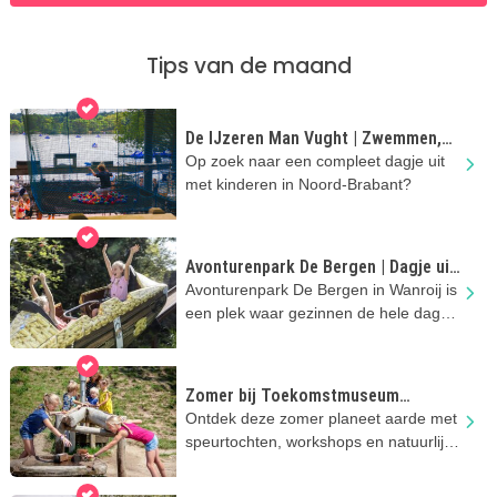
Tips van de maand
De IJzeren Man Vught | Zwemmen,
spelen en genieten met kinderen
Op zoek naar een compleet dagje uit
met kinderen in Noord-Brabant?
Avonturenpark De Bergen | Dagje uit
met kinderen in Noord-Brabant
Avonturenpark De Bergen in Wanroij is
een plek waar gezinnen de hele dag
kunnen spelen en zwemmen
Zomer bij Toekomstmuseum
GeoFort
Ontdek deze zomer planeet aarde met
speurtochten, workshops en natuurlijk
Minecraft!