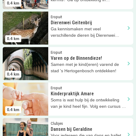
0.4
km
Rosmalen.
Lees meer
Dierenwei Geitenbrij
Eropuit
Dierenwei Geitenbrij
Ga kennismaken met veel
verschillende dieren bij Dierenwei
0.4
km
Geitenbrij in Rosmalen!
Lees meer
Varen op de Binnendieze!
Eropuit
Varen op de Binnendieze!
Samen met je kind(eren) varend de
stad 's Hertogenbosch ontdekken!
0.4
km
Lees meer
Kinderpraktijk Amare
Eropuit
Kinderpraktijk Amare
Soms is wat hulp bij de ontwikkeling
van je kind heel fijn. Volg een cursus bij
0.4
km
Kinderpraktijk Amare!
Lees meer
Dansen bij Geraldine
Clubjes
Dansen bij Geraldine
Voor iedereen die van dans en ballet