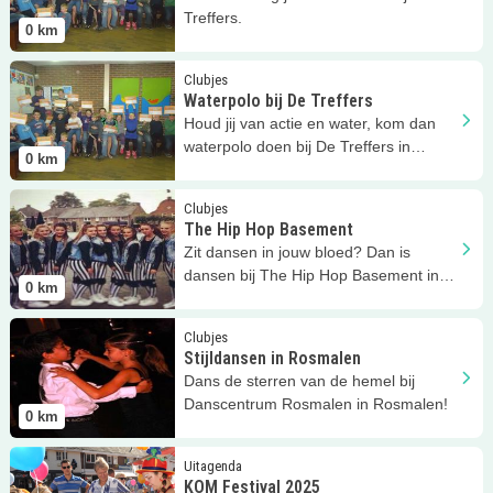
Treffers.
0
km
Lees meer
Waterpolo bij De Treffers
Clubjes
Waterpolo bij De Treffers
Houd jij van actie en water, kom dan
waterpolo doen bij De Treffers in
0
km
Rosmalen!
Lees meer
The Hip Hop Basement
Clubjes
The Hip Hop Basement
Zit dansen in jouw bloed? Dan is
dansen bij The Hip Hop Basement in
0
km
Rosmalen iets voor jou!
Lees meer
Stijldansen in Rosmalen
Clubjes
Stijldansen in Rosmalen
Dans de sterren van de hemel bij
Danscentrum Rosmalen in Rosmalen!
0
km
Lees meer
KOM Festival 2025
Uitagenda
KOM Festival 2025