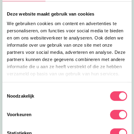
Lees meer
Remedial Teaching Rosmalen
Eropuit
Remedial Teaching Rosmalen
Deze website maakt gebruik van cookies
Remedial teaching, bijles,
studiebegeleiding of schrijfmotorische
We gebruiken cookies om content en advertenties te
0.2
km
training kan bij ABC-rt in Rosmalen.
personaliseren, om functies voor social media te bieden
Lees meer
Sinterklaasintocht Rosmalen
en om ons websiteverkeer te analyseren. Ook delen we
Uitagenda
Sinterklaasintocht Rosmalen
informatie over uw gebruik van onze site met onze
Een gezellig Sinterklaasfeest in
partners voor social media, adverteren en analyse. Deze
Rosmalen met dansende disco- en
partners kunnen deze gegevens combineren met andere
0.2
km
turnpieten voor jong én oud!
informatie die u aan ze heeft verstrekt of die ze hebben
Lees meer
In de Roos Raadskelder
verzameld op basis van uw gebruik van hun services.
Uit eten
In de Roos Raadskelder
Lunchen in een historisch pand kan bij
Toestemmingsselectie
In de Roos Raadskelder in Den Bosch!
Noodzakelijk
0.2
km
Lees meer
Bossche Bollen Belevenis in Den Bosch | Verrasse
Eropuit
Voorkeuren
Bossche Bollen Belevenis in Den
Bosch | Verrassend uitje met
De Bossche Bollen Belevenis in Den
kinderen in Noord-Brabant
Bosch een aanrader voor het hele
0.2
km
Statistieken
gezin