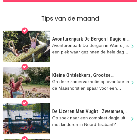
Tips van de maand
Avonturenpark De Bergen | Dagje uit
met kinderen in Noord-Brabant
Avonturenpark De Bergen in Wanroij is
een plek waar gezinnen de hele dag
kunnen spelen en zwemmen
Kleine Ontdekkers, Grootse
Avonturen in de Maashorst
Ga deze zomervakantie op avontuur in
de Maashorst en spaar voor een
superleuke Docus de Das-knuffel!
De IJzeren Man Vught | Zwemmen,
spelen en genieten met kinderen
Op zoek naar een compleet dagje uit
met kinderen in Noord-Brabant?