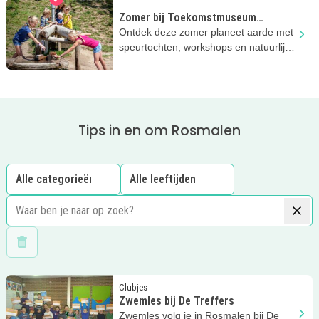
Zomer bij Toekomstmuseum
GeoFort
Ontdek deze zomer planeet aarde met
speurtochten, workshops en natuurlijk
Minecraft!
Tips in en om Rosmalen
Wis filters
Lees meer
Zwemles bij De Treffers
Clubjes
Zwemles bij De Treffers
Zwemles volg je in Rosmalen bij De