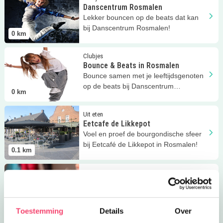
Danscentrum Rosmalen
Lekker bouncen op de beats dat kan
bij Danscentrum Rosmalen!
0
km
Lees meer
Bounce &amp; Beats in Rosmalen
Clubjes
Bounce & Beats in Rosmalen
Bounce samen met je leeftijdsgenoten
op de beats bij Danscentrum
0
km
Rosmalen!
Lees meer
Eetcafe de Likkepot
Uit eten
Eetcafe de Likkepot
Voel en proef de bourgondische sfeer
bij Eetcafé de Likkepot in Rosmalen!
0.1
km
Lees meer
Tof Kinderfeestje!
Feestjes
Tof Kinderfeestje!
Bij Tof Koekie kun je terecht voor
koekjes en cupcakes en ridder- en
0.1
km
Toestemming
Details
Over
prinsesfeestjes!