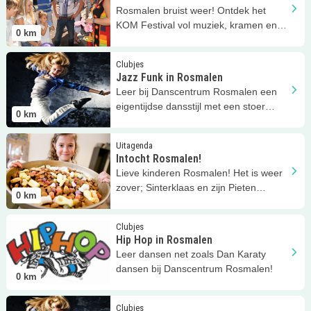
Rosmalen bruist weer! Ontdek het
KOM Festival vol muziek, kramen en
0
km
plezier voor kinderen.
Lees meer
Jazz Funk in Rosmalen
Clubjes
Jazz Funk in Rosmalen
Leer bij Danscentrum Rosmalen een
eigentijdse dansstijl met een stoer
0
km
twist!
Lees meer
Intocht Rosmalen!
Uitagenda
Intocht Rosmalen!
Lieve kinderen Rosmalen! Het is weer
zover; Sinterklaas en zijn Pieten
0
km
komen naar Rosmalen!
Lees meer
Hip Hop in Rosmalen
Clubjes
Hip Hop in Rosmalen
Leer dansen net zoals Dan Karaty
dansen bij Danscentrum Rosmalen!
0
km
Lees meer
Danscentrum Rosmalen
Clubjes