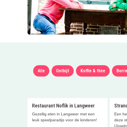
Alle
Ontbijt
Koffie & thee
Borre
Restaurant Noflik in Langweer
Strand
Gezellig eten in Langweer met een
Een hee
leuk speelparadijs voor de kinderen!
deze s
IJssel