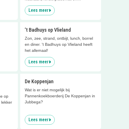
freakshakes!
Lees meer
’t Badhuys op Vlieland
Zon, zee, strand, ontbijt, lunch, borrel
en diner. 't Badhuys op Vlieland heeft
het allemaal!
Lees meer
De Koppenjan
Wat is er niet mogelijk bij
Pannenkoekboerderij De Koppenjan in
je op
Jubbega?
k lekker
Lees meer