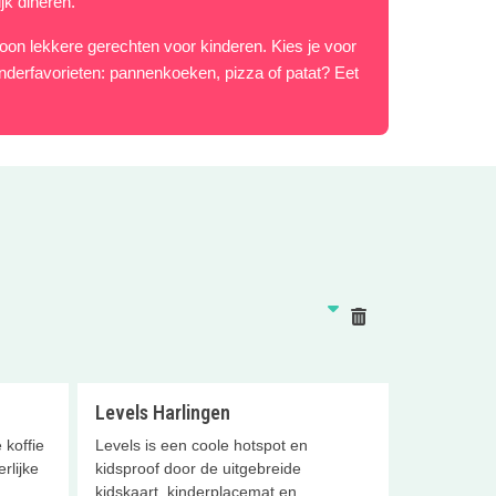
jk dineren.
oon lekkere gerechten voor kinderen. Kies je voor
kinderfavorieten: pannenkoeken, pizza of patat? Eet
Reset
Levels Harlingen
 koffie
Levels is een coole hotspot en
rlijke
kidsproof door de uitgebreide
kidskaart, kinderplacemat en