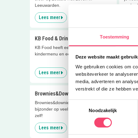
Leeuwarden.
onder 
Lees meer
Lees
Toestemming
KB Food & Drinks
Strand
KB Food heeft een uitgebreid
Lekker 
kindermenu en een leuke speelhoek!
uitzich
Deze website maakt gebruik
We gebruiken cookies om cont
Lees meer
Lees
websiteverkeer te analyseren
media, adverteren en analys
verstrekt of die ze hebben v
Brownies&DownieS Sneek
Het B
Brownies&downieS in Sneek is
Een re
Toestemmingsselectie
bijzonder op veel gebieden. Ontdek het
waters
Noodzakelijk
zelf!
Lees meer
Lees