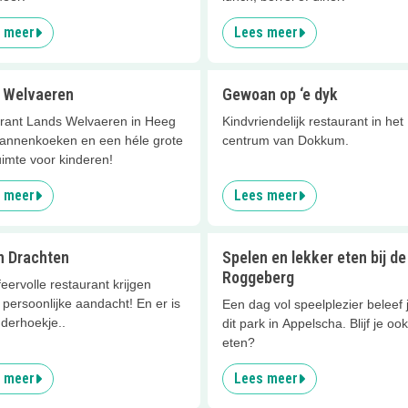
 meer
Lees meer
 Welvaeren
Gewoan op ‘e dyk
rant Lands Welvaeren in Heeg
Kindvriendelijk restaurant in het
pannenkoeken en een héle grote
centrum van Dokkum.
imte voor kinderen!
 meer
Lees meer
n Drachten
Spelen en lekker eten bij de
Roggeberg
sfeervolle restaurant krijgen
 persoonlijke aandacht! En er is
Een dag vol speelplezier beleef 
derhoekje..
dit park in Appelscha. Blijf je oo
eten?
 meer
Lees meer