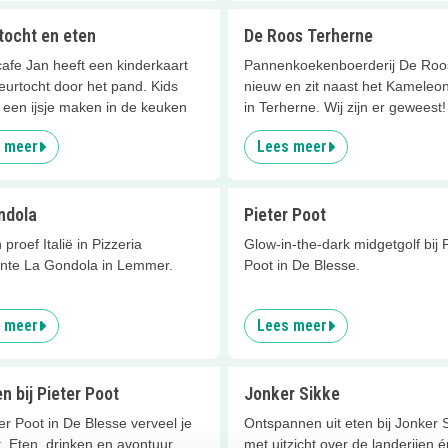
tocht en eten
De Roos Terherne
afe Jan heeft een kinderkaart
Pannenkoekenboerderij De Roos
eurtocht door het pand. Kids
nieuw en zit naast het Kameleo
een ijsje maken in de keuken
in Terherne. Wij zijn er geweest!
 meer
Lees meer
ndola
Pieter Poot
 proef Italië in Pizzeria
Glow-in-the-dark midgetgolf bij 
ante La Gondola in Lemmer.
Poot in De Blesse.
 meer
Lees meer
en bij Pieter Poot
Jonker Sikke
ter Poot in De Blesse verveel je
Ontspannen uit eten bij Jonker 
t. Eten, drinken en avontuur
met uitzicht over de landerijen é