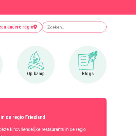
Zoeken
een andere regio
r Clubjes
Ga naar Op kamp
Ga naar Blogs
Op kamp
Blogs
 in de regio Friesland
 deze kindvriendelijke restaurants in de regio