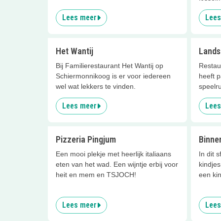
Lees meer
Lees
Het Wantij
Lands
Bij Familierestaurant Het Wantij op
Restau
Schiermonnikoog is er voor iedereen
heeft 
wel wat lekkers te vinden.
speelru
Lees meer
Lees
Pizzeria Pingjum
Binne
Een mooi plekje met heerlijk italiaans
In dit 
eten van het wad. Een wijntje erbij voor
kindjes
heit en mem en TSJOCH!
een kin
Lees meer
Lees