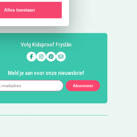
Alles toestaan
Volg Kidsproof Fryslân
Volg ons op Facebook
Volg ons op Instagram
Volg ons op Pinterest
Mail ons
Meld je aan voor onze nieuwsbrief
Abonneer