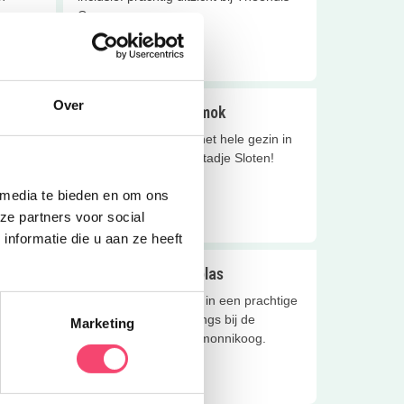
Grou.
Lees meer
Over
en
Brasserie de Mallemok
eren ze
Heerlijk uit eten voor het hele gezin in
n
het prachtige vestingstadje Sloten!
 media te bieden en om ons
Lees meer
ze partners voor social
nformatie die u aan ze heeft
Eten bij de Berkenplas
Een lekker hapje eten in een prachtige
omgeving? Ga dan langs bij de
Marketing
Berkenplas op Schiermonnikoog.
Lees meer