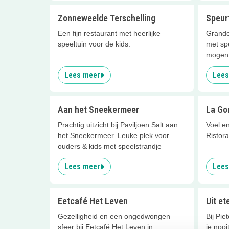
Zonneweelde Terschelling
Speur
Een fijn restaurant met heerlijke
Grandc
speeltuin voor de kids.
met sp
mogen 
Lees meer
Lees
Aan het Sneekermeer
La Go
Prachtig uitzicht bij Paviljoen Salt aan
Voel en
het Sneekermeer. Leuke plek voor
Ristor
ouders & kids met speelstrandje
Lees meer
Lees
Eetcafé Het Leven
Uit et
Gezelligheid en een ongedwongen
Bij Pie
sfeer bij Eetcafé Het Leven in
je nooi