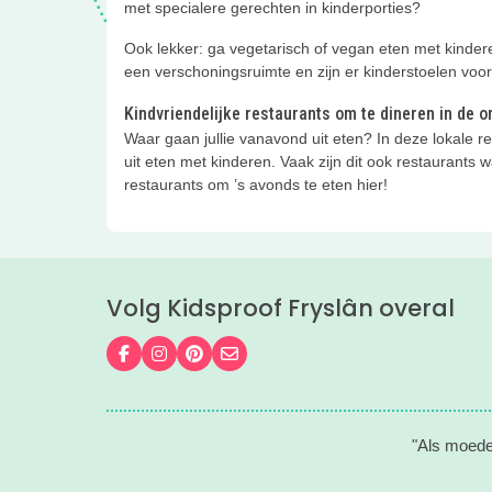
met specialere gerechten in kinderporties?
Ook lekker: ga vegetarisch of vegan eten met kindere
een verschoningsruimte en zijn er kinderstoelen voor j
Kindvriendelijke restaurants om te dineren in d
Waar gaan jullie vanavond uit eten? In deze lokale
uit eten met kinderen. Vaak zijn dit ook restaurants 
restaurants om ’s avonds te eten hier!
Volg Kidsproof Fryslân overal
Volg ons op Facebook
Volg ons op Instagram
Volg ons op Pinterest
Mail ons
"Als moeder