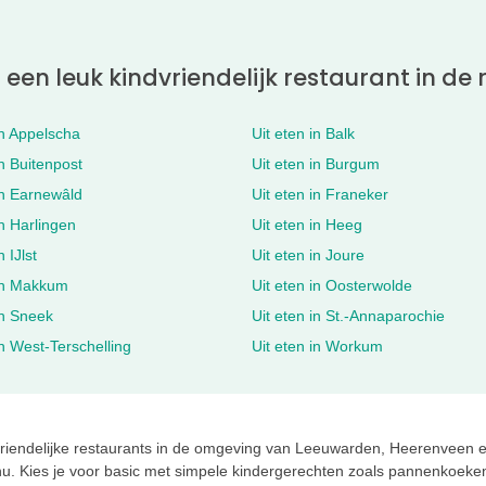
een leuk kindvriendelijk restaurant in de 
in Appelscha
Uit eten in Balk
in Buitenpost
Uit eten in Burgum
in Earnewâld
Uit eten in Franeker
in Harlingen
Uit eten in Heeg
n IJlst
Uit eten in Joure
 in Makkum
Uit eten in Oosterwolde
in Sneek
Uit eten in St.-Annaparochie
in West-Terschelling
Uit eten in Workum
riendelijke restaurants in de omgeving van Leeuwarden, Heerenveen en 
u. Kies je voor basic met simpele kindergerechten zoals pannenkoeken, 