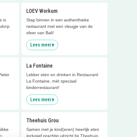
LOEV Workum
 is
Stap binnen in een authenthieke
ndorp
restaurant met een vleugje van de
sfeer van Bali!
Lees meer
La Fontaine
Pieter
Lekker eten en drinken in Restaurant
La Fontaine, mét speciaal
kinderrestaurant!
Lees meer
Theehuis Grou
Sikke
Samen met je kind(eren) heerlijk eten
n
inclusief prachtig uitzicht bij Theehuis