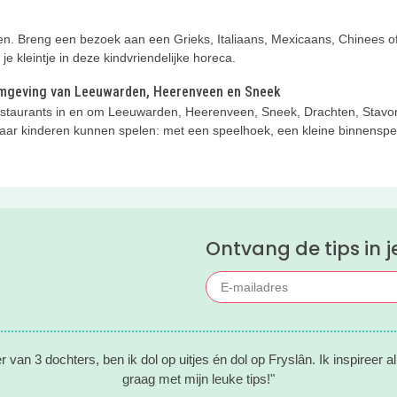
n. Breng een bezoek aan een Grieks, Italiaans, Mexicaans, Chinees of 
e kleintje in deze kindvriendelijke horeca.
e omgeving van Leeuwarden, Heerenveen en Sneek
 restaurants in en om Leeuwarden, Heerenveen, Sneek, Drachten, Stavo
waar kinderen kunnen spelen: met een speelhoek, een kleine binnenspeelt
Ontvang de tips in j
 van 3 dochters, ben ik dol op uitjes én dol op Fryslân. Ik inspireer a
graag met mijn leuke tips!"