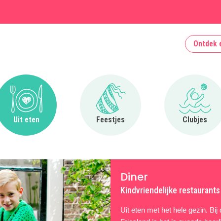
Ontdek 
Ga naar Uit eten
Ga naar Feestjes
Ga naa
Uit eten
Feestjes
Clubjes
Diner
Kindvriendelijke restaurants
Uit eten met het hele gezin. Bij