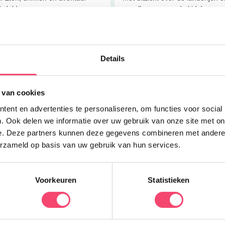
1 dak!
speelkamer voor de kids!
 meer
Lees meer
Details
paviljoen De Potvis
Brownies & downieS L’ward
eten bij De Potvis met prachtig
In dit bijzondere lunchcafé serv
t op het IJsselmeer!
met veel liefde, enthousiasme e
 van cookies
passie!
ent en advertenties te personaliseren, om functies voor social
 meer
Lees meer
. Ook delen we informatie over uw gebruik van onze site met on
e. Deze partners kunnen deze gegevens combineren met andere i
erzameld op basis van uw gebruik van hun services.
ooze Wijf
Eetcafé Nooitgedagt
staurant met leuke
Hip en kindvriendelijk Eetcafé
peeltuin in Lauwersoog!
Nooitgedagt in Harlingen.
Voorkeuren
Statistieken
 meer
Lees meer