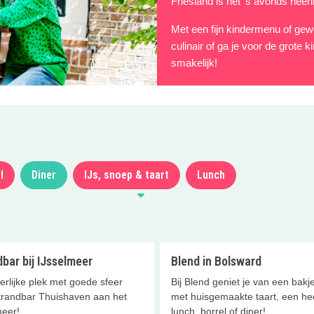
Friesland is het ’s avonds heerli
Met een fijn kindermenu of gew
culinair of ga je voor de grote 
smakelijk!
l
Diner
IJs, snoep & taart
Lunch
bar bij IJsselmeer
Blend in Bolsward
rlijke plek met goede sfeer
Bij Blend geniet je van een bakje
trandbar Thuishaven aan het
met huisgemaakte taart, een hee
meer!
lunch, borrel of diner!