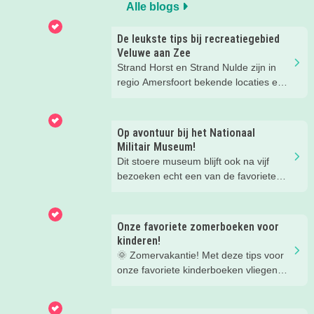
Alle blogs
De leukste tips bij recreatiegebied
Veluwe aan Zee
Strand Horst en Strand Nulde zijn in
regio Amersfoort bekende locaties en
populair bij veel gezinnen en
watersportliefhebbers. Dat je bij deze
recreatiegebieden van Leisurelands
Op avontuur bij het Nationaal
kan zwemmen en surfen is bij de
Militair Museum!
meesten wel bekend, maar wist je dat
Dit stoere museum blijft ook na vijf
de stranden nu een nieuwe naam
bezoeken echt een van de favoriete
hebben: ‘Veluwe aan Zee’.
musea van onze kinderen. Een goede
reden om de kids eens te vragen wat
ze zo leuk vinden aan het NMM. ‘De
Onze favoriete zomerboeken voor
mega coole vliegtuigen overal’, ‘de
kinderen!
stormbaan buiten’, ‘de Xplore’ en het
🌞 Zomervakantie! Met deze tips voor
'zelf in een mini-jeep rijden’. Voor ons
onze favoriete kinderboeken vliegen
dus alle reden om nog een keer te
de weken voorbij.
gaan!