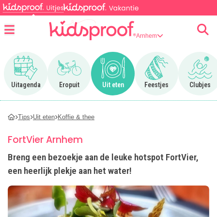
Arnhem
Menu
Ga naar Uitagenda
Ga naar Eropuit
Ga naar Uit eten
Ga naar Feestjes
Ga n
Uitagenda
Eropuit
Uit eten
Feestjes
Clubjes
Tips
Uit eten
Koffie & thee
FortVier Arnhem
Breng een bezoekje aan de leuke hotspot FortVier,
een heerlijk plekje aan het water!