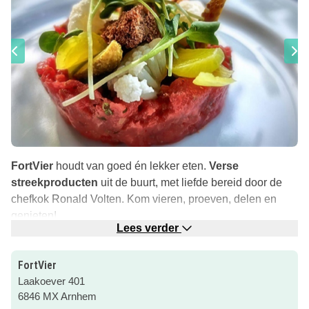
FortVier
houdt van goed én lekker eten.
Verse
streekproducten
uit de buurt, met liefde bereid door de
chefkok Ronald Volten. Kom vieren, proeven, delen en
genieten!
Lees verder
Of je nu snel iets wilt eten of lekker lang wilt tafelen, het is
jouw feestje. Bij FortVier kun je lunchen, dineren of
FortVier
gewoon alleen genieten van een lekker drankje (met
Laakoever 401
eventueel iets lekkers erbij).
6846 MX Arnhem