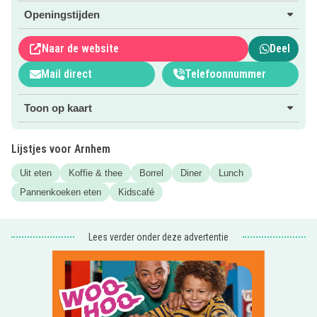
En dat alles met het mooie uitzicht over het water. Voor
Openingstijden
kids is er een speciale
kindermenu
met verschillende
lekkernijen!
Naar de website
Deel
Mail direct
Telefoonnummer
Meer weten? Klik dan op de roze websitebutton.
Benieuwd naar
meer kidsproof restaurantjes in Arnhem en
Toon op kaart
omgeving
? Neem een kijkje in de rubriek Uiteten!
Lijstjes voor Arnhem
Uit eten
Koffie & thee
Borrel
Diner
Lunch
Pannenkoeken eten
Kidscafé
Lees verder onder deze advertentie