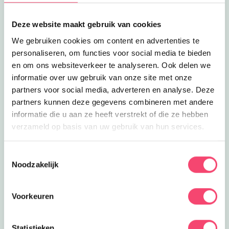
Deze website maakt gebruik van cookies
We gebruiken cookies om content en advertenties te
personaliseren, om functies voor social media te bieden
en om ons websiteverkeer te analyseren. Ook delen we
informatie over uw gebruik van onze site met onze
partners voor social media, adverteren en analyse. Deze
partners kunnen deze gegevens combineren met andere
informatie die u aan ze heeft verstrekt of die ze hebben
verzameld op basis van uw gebruik van hun services.
Zomervakantie bij het NMM
Klaar voor actie? In de zomervakantie zijn er extra veel
Toestemmingsselectie
stoere activiteiten voor kids bij het Nationaal Militair
Noodzakelijk
Museum. Wie is het snelste op de stormbaan? Rijd zelf
in een mini-jeep of mini-quad en meer!
Voorkeuren
Bekijk het aanbod
Statistieken