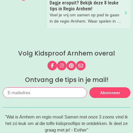
Dagje eropuit? Bekijk deze 8 leuke
tips in Regio Arnhem!
Voel je vrij om samen op pad te gaan
in de regio Arnhem. Waar spelen in het
groen, het verleden ontdekken en
genieten van het uitzicht allemaal
dichtbij zijn. Deze leuke tips wil je zien!
Volg Kidsproof Arnhem overal
Volg ons op Facebook
Volg ons op Instagram
Volg ons op Pinterest
Mail ons
Ontvang de tips in je mail!
Abonneer
"Wat is Arnhem en regio mooi! Samen met onze 3 zoons vind ik
het zó leuk om al die toffe kidsprooftips te ontdekken. Ik deel ze
graag met je! - Esther"